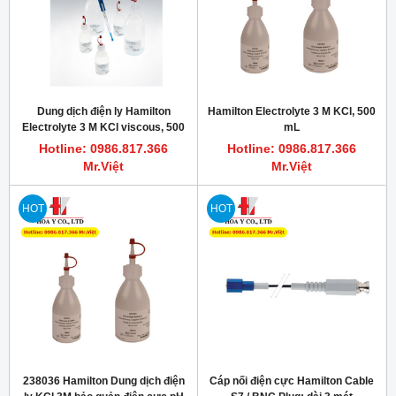
Dung dịch điện ly Hamilton
Hamilton Electrolyte 3 M KCl, 500
Electrolyte 3 M KCl viscous, 500
mL
mL
Hotline: 0986.817.366
Hotline: 0986.817.366
Mr.Việt
Mr.Việt
HOT
HOT
238036 Hamilton Dung dịch điện
Cáp nối điện cực Hamilton Cable