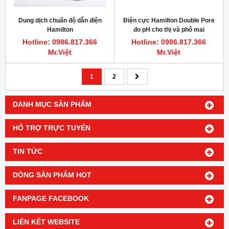
Dung dịch chuẩn độ dẫn điện
Điện cực Hamilton Double Pore
Hamilton
đo pH cho thị và phô mai
Hotline: 0986.817.366
Hotline: 0986.817.366
Mr.Việt
Mr.Việt
1
2
DANH MỤC SẢN PHẨM
HỔ TRỢ TRỰC TUYẾN
TIN TỨC
DÒNG SẢN PHẨM HOT
FANPAGE FACEBOOK
LIÊN KẾT WEBSITE