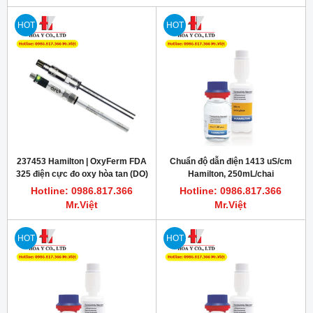
HOT
HOT
237453 Hamilton | OxyFerm FDA
Chuẩn độ dẫn điện 1413 uS/cm
325 điện cực đo oxy hòa tan (DO)
Hamilton, 250mL/chai
(conductivity standard)
Hotline: 0986.817.366
Hotline: 0986.817.366
Mr.Việt
Mr.Việt
HOT
HOT