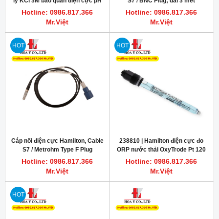
ly KCl 3M bảo quản điện cực pH
S7 / BNC Plug; dài 3 mét
100ml
Hotline: 0986.817.366
Hotline: 0986.817.366
Mr.Việt
Mr.Việt
HOT
HOT
Cáp nối điện cực Hamilton, Cable
238810 | Hamilton điện cực đo
S7 / Metrohm Type F Plug
ORP nước thải OxyTrode Pt 120
Hotline: 0986.817.366
Hotline: 0986.817.366
Mr.Việt
Mr.Việt
HOT