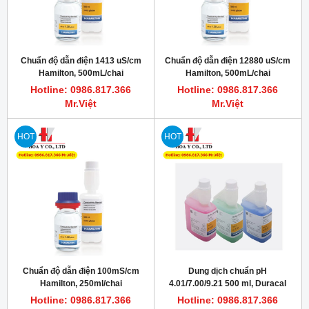
Chuẩn độ dẫn điện 1413 uS/cm
Chuẩn độ dẫn điện 12880 uS/cm
Hamilton, 500mL/chai
Hamilton, 500mL/chai
(conductivity standard)
Hotline: 0986.817.366
Hotline: 0986.817.366
Mr.Việt
Mr.Việt
HOT
HOT
Chuẩn độ dẫn điện 100mS/cm
Dung dịch chuẩn pH
Hamilton, 250ml/chai
4.01/7.00/9.21 500 ml, Duracal
Hamilton
Hotline: 0986.817.366
Hotline: 0986.817.366