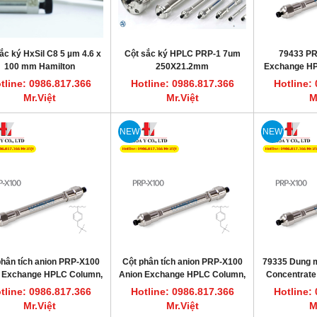
ắc ký HxSil C8 5 µm 4.6 x
Cột sắc ký HPLC PRP-1 7um
79433 PR
100 mm Hamilton
250X21.2mm
Exchange HP
250 
tline: 0986.817.366
Hotline: 0986.817.366
Hotline:
Mr.Việt
Mr.Việt
M
HOT
NEW
NEW
phân tích anion PRP-X100
Cột phân tích anion PRP-X100
79335 Dung mô
ất nước một lần 7.5L/giờ CWS-8
Máy cất nước một lần 3.5L/giờ CWS-4
 Exchange HPLC Column,
Anion Exchange HPLC Column,
Concentrate
DAIHAN DH.WatS8002
DAIHAN DH.WatS8001
2.1 x 250 mm, 10 µm
2.1 x 250 mm, 5 µm HAMILTON
Ex
tline: 0986.817.366
Hotline: 0986.817.366
Hotline:
HAMILTON 79346
79190
line: 0986.817.366 Mr.Việt
Hotline: 0986.817.366 Mr.Việt
Mr.Việt
Mr.Việt
M