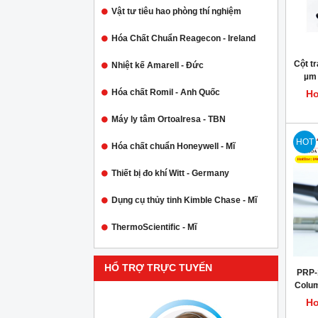
Vật tư tiêu hao phòng thí nghiệm
Hóa Chất Chuẩn Reagecon - Ireland
Cột tr
Nhiệt kế Amarell - Đức
µm 
Hóa chất Romil - Anh Quốc
Ho
Máy ly tâm Ortoalresa - TBN
HOT
Hóa chất chuẩn Honeywell - Mĩ
Thiết bị đo khí Witt - Germany
Dụng cụ thủy tinh Kimble Chase - Mĩ
ThermoScientific - Mĩ
HỔ TRỢ TRỰC TUYẾN
PRP-
Colum
Ho