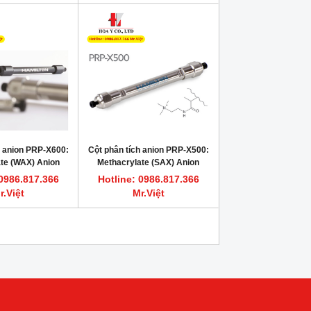
h anion PRP-X600:
Cột phân tích anion PRP-X500:
te (WAX) Anion
Methacrylate (SAX) Anion
 HPLC Column
Exchange HPLC Column
 0986.817.366
Hotline: 0986.817.366
r.Việt
Mr.Việt