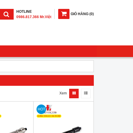
HOTLINE
GIỎ HÀNG
(
0
)
0986.817.366 Mr.Việt
Xem
HOT