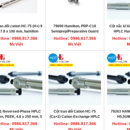
ao đổi cation HC-75 (H+) 9
79690 Hamilton, PRP-C18
Cột sắc kí l
7.8 x 100 mm, hamilton
Semiprep/Preparative Guard
HPLC Ham
79547
Column Replacement
tline: 0986.817.366
Hotline: 0986.817.366
Hotline:
Cartridges (2/pk), Stainless
Mr.Việt
Mr.Việt
M
Steel
HOT
HOT
1 Reversed-Phase HPLC
Cột trao đổi Cation HC-75
79263 HAM
n, PEEK, 4.6 x 250 mm, 5
(Ca+2) Cation Exchange HPLC
H5,5U
µm, hamilton 79571
Column, 7.8 x 300 mm, 9 µm
tline: 0986.817.366
Hotline: 0986.817.366
Hotline:
Mr.Việt
Mr.Việt
M