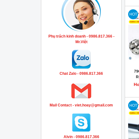
HOT
Phụ trách kinh doanh - 0986.817.366 -
Mr.Việt
79
Chat Zalo - 0986.817.366
R
Colu
Ho
Mail Contact - viet.hoay@gmail.com
HOT
Alvin - 0986.817.366