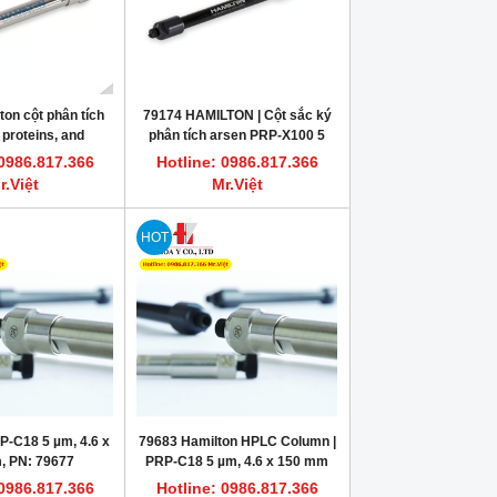
on cột phân tích
79174 HAMILTON | Cột sắc ký
 proteins, and
phân tích arsen PRP-X100 5
ides PRP-Z2 5 µm,
µm, 4.6 x 150 mm
 0986.817.366
Hotline: 0986.817.366
x 150 mm
r.Việt
Mr.Việt
HOT
-C18 5 µm, 4.6 x
79683 Hamilton HPLC Column |
, PN: 79677
PRP-C18 5 µm, 4.6 x 150 mm
 0986.817.366
Hotline: 0986.817.366