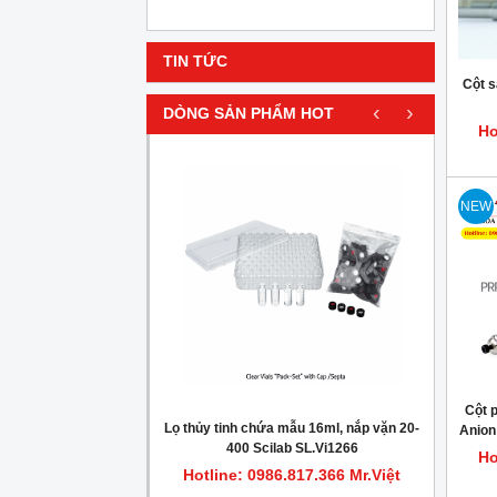
TIN TỨC
Cột s
‹
›
DÒNG SẢN PHẨM HOT
Ho
HOT
NEW
Cột 
gionella trong nước
Lọ thủy tinh chứa mẫu 16ml, nắp vặn 20-
Máy c
Anion
400 Scilab SL.Vi1266
Ho
.817.366 Mr.Việt
Hotline: 0986.817.366 Mr.Việt
Hot