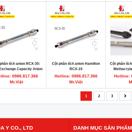
phân tích anion RCX-30:
Cột phân tích anion Hamilton
Cột phân tíc
Exchange Capacity Anion
RCX-10
Methacryla
change HPLC Columns
Exchange
tline: 0986.817.366
Hotline: 0986.817.366
Hotline:
Mr.Việt
Mr.Việt
M
1
2
3
A Y CO., LTD
DANH MỤC SẢN PHẨM