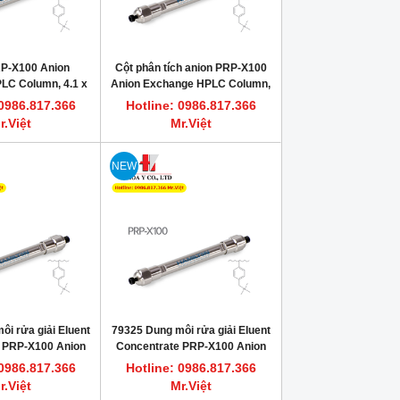
P-X100 Anion
Cột phân tích anion PRP-X100
LC Column, 4.1 x
Anion Exchange HPLC Column,
mm, 10 µm
2.1 x 150 mm, 10 µm
 0986.817.366
Hotline: 0986.817.366
HAMILTON 79421
r.Việt
Mr.Việt
HOT
HOT
NEW
i rửa giải Eluent
79325 Dung môi rửa giải Eluent
Dung dịch vệ sinh bơm tiêm sắc ký
FLASH POINT REFERENCE M
 PRP-X100 Anion
Concentrate PRP-X100 Anion
HPLC, GC HAMILTON
Dung dịch chớp cháy chu
change
Exchange
 0986.817.366
Hotline: 0986.817.366
Hotline: 0986.817.366 Mr.Việt
Hotline: 0986.817.366
r.Việt
Mr.Việt