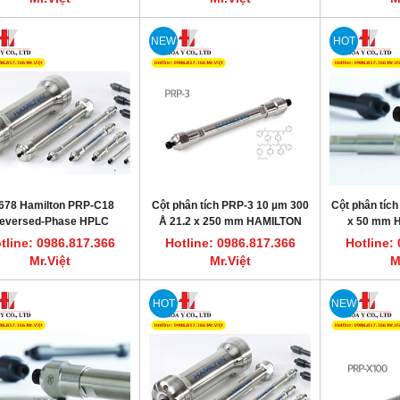
NEW
HOT
678 Hamilton PRP-C18
Cột phân tích PRP-3 10 µm 300
Cột phân tích
eversed-Phase HPLC
Å 21.2 x 250 mm HAMILTON
x 50 mm H
mn, 21.2 x 250 mm, 12-20
79147
tline: 0986.817.366
Hotline: 0986.817.366
Hotline:
µm
Mr.Việt
Mr.Việt
M
HOT
NEW