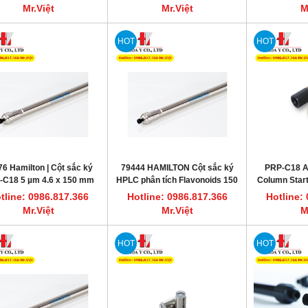
Mr.Việt
Mr.Việt
M
HOT
HOT
6 Hamilton | Cột sắc ký
79444 HAMILTON Cột sắc ký
PRP-C18 An
-C18 5 µm 4.6 x 150 mm
HPLC phân tích Flavonoids 150
Column Starte
x 4.1 mm PRP-1, 5 µm
cartridges)
tline: 0986.817.366
Hotline: 0986.817.366
Hotline:
Mr.Việt
Mr.Việt
M
HOT
HOT