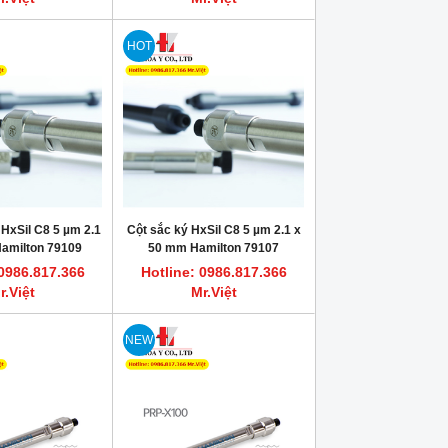
HOT
 HxSil C8 5 µm 2.1
Cột sắc ký HxSil C8 5 µm 2.1 x
amilton 79109
50 mm Hamilton 79107
 0986.817.366
Hotline: 0986.817.366
r.Việt
Mr.Việt
NEW