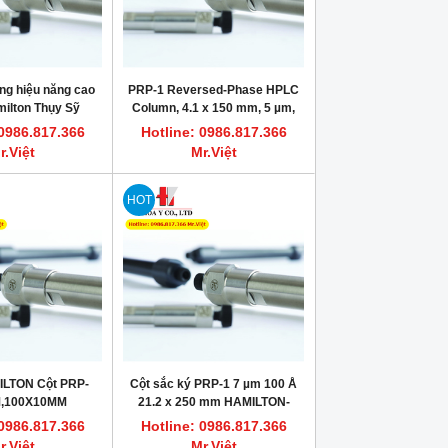
ỏng hiệu năng cao
PRP-1 Reversed-Phase HPLC
ilton Thụy Sỹ
Column, 4.1 x 150 mm, 5 µm,
Hamilton 79444
 0986.817.366
Hotline: 0986.817.366
r.Việt
Mr.Việt
HOT
ILTON Cột PRP-
Cột sắc ký PRP-1 7 µm 100 Å
M,100X10MM
21.2 x 250 mm HAMILTON-
79352
 0986.817.366
Hotline: 0986.817.366
r.Việt
Mr.Việt