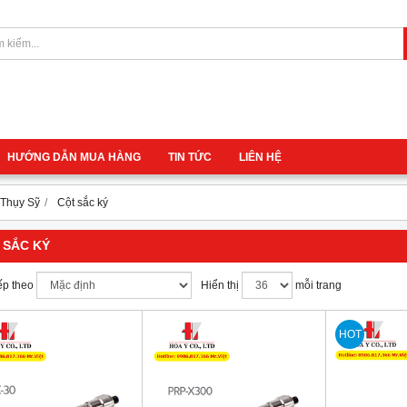
HƯỚNG DẪN MUA HÀNG
TIN TỨC
LIÊN HỆ
- Thụy Sỹ
Cột sắc ký
 SẮC KÝ
ếp theo
Hiển thị
mỗi trang
HOT