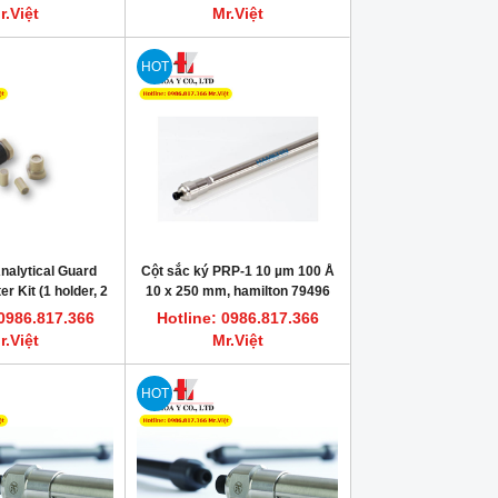
r.Việt
Mr.Việt
HOT
alytical Guard
Cột sắc ký PRP-1 10 µm 100 Å
r Kit (1 holder, 2
10 x 250 mm, hamilton 79496
, PEEK, hamilton
 0986.817.366
Hotline: 0986.817.366
79687
r.Việt
Mr.Việt
HOT