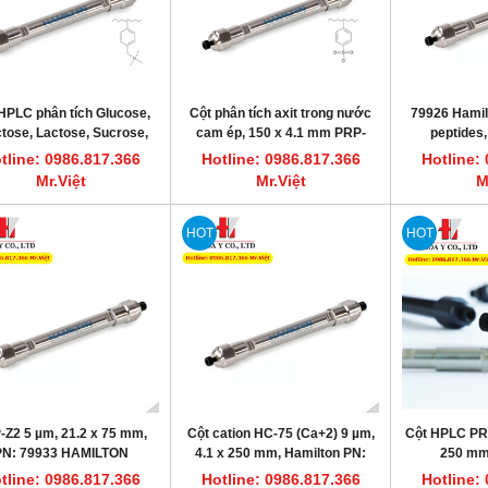
HPLC phân tích Glucose,
Cột phân tích axit trong nước
79926 Hamilt
tose, Lactose, Sucrose,
cam ép, 150 x 4.1 mm PRP-
peptides,
tose, Hamilton RCX-30
X300 Hamilton 79464
oligonucleot
tline: 0986.817.366
Hotline: 0986.817.366
Hotline:
USPL47
2.1 
Mr.Việt
Mr.Việt
M
HOT
HOT
-Z2 5 µm, 21.2 x 75 mm,
Cột cation HC-75 (Ca+2) 9 µm,
Cột HPLC PRP
PN: 79933 HAMILTON
4.1 x 250 mm, Hamilton PN:
250 mm
79431
tline: 0986.817.366
Hotline: 0986.817.366
Hotline: