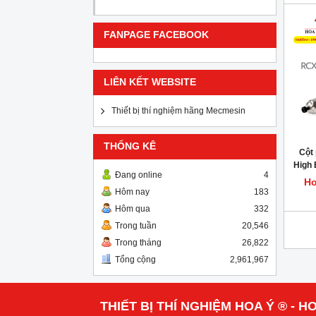
FANPAGE FACEBOOK
LIÊN KẾT WEBSITE
Thiết bị thí nghiệm hãng Mecmesin
THỐNG KÊ
Cột 
High 
Đang online
4
Ex
Ho
Hôm nay
183
Hôm qua
332
Trong tuần
20,546
Trong tháng
26,822
Tổng cộng
2,961,967
THIẾT BỊ THÍ NGHIỆM HOA Ý ® - HO