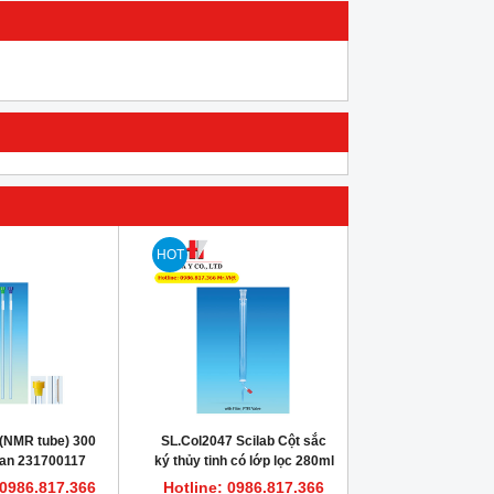
HOT
(NMR tube) 300
SL.Col2047 Scilab Cột sắc
an 231700117
ký thủy tinh có lớp lọc 280ml
Duran
 0986.817.366
Hotline: 0986.817.366