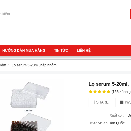
HƯỚNG DẪN MUA HÀNG
TIN TỨC
LIÊN HỆ
hiệm
Lọ serum 5-20ml, nắp nhôm
Lọ serum 5-20ml,
(138 đánh g
SHARE
TWE
Xuất xứ :
D
HSX: Scilab Hàn Quốc 