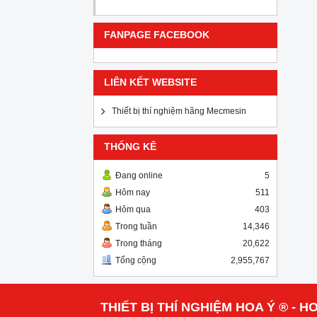
FANPAGE FACEBOOK
LIÊN KẾT WEBSITE
Thiết bị thí nghiệm hãng Mecmesin
THỐNG KÊ
Đang online
5
Hôm nay
511
Hôm qua
403
Trong tuần
14,346
Trong tháng
20,622
Tổng cộng
2,955,767
THIẾT BỊ THÍ NGHIỆM HOA Ý ® - HO