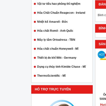
Vật tư tiêu hao phòng thí nghiệm
ĐÁN
Hóa Chất Chuẩn Reagecon - Ireland
Bình 
Nhiệt kế Amarell - Đức
BÌN
Hóa chất Romil - Anh Quốc
Máy ly tâm Ortoalresa - TBN
SẢN
Hóa chất chuẩn Honeywell - Mĩ
HOT
Thiết bị đo khí Witt - Germany
Dụng cụ thủy tinh Kimble Chase - Mĩ
ThermoScientific - Mĩ
HỔ TRỢ TRỰC TUYẾN
Ố
500
Hot