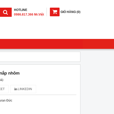
HOTLINE
GIỎ HÀNG
(
0
)
0986.817.366 Mr.Việt
 nắp nhôm
iá)
ET
LINKEDIN
uran Đức