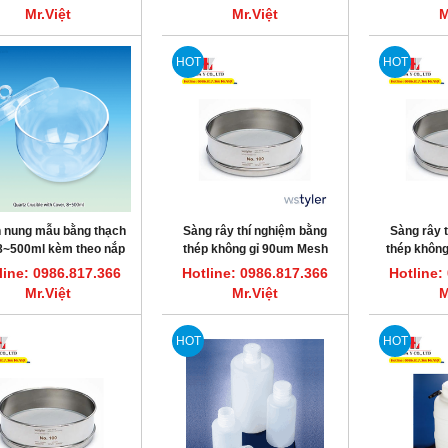
Mr.Việt
Mr.Việt
M
HOT
HOT
 nung mẫu bằng thạch
Sàng rây thí nghiệm bằng
Sàng rây 
8~500ml kèm theo nắp
thép không gỉ 90um Mesh
thép không
đậy, Scilab
No.170 Tyler 7325
75
line: 0986.817.366
Hotline: 0986.817.366
Hotline:
Mr.Việt
Mr.Việt
M
HOT
HOT