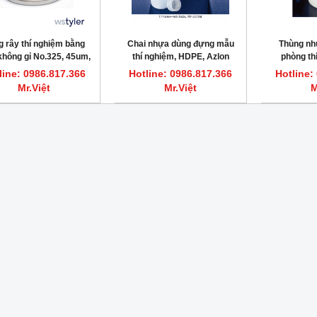
 rây thí nghiệm bằng
Chai nhựa dùng đựng mẫu
Thùng n
không gỉ No.325, 45um,
thí nghiệm, HDPE, Azlon
phòng thí
ng kính 200mm, Tyler
HDPE, có vò
line: 0986.817.366
Hotline: 0986.817.366
Hotline:
WS
Mr.Việt
Mr.Việt
M
HOT
ất nước một lần 7.5L/giờ CWS-8
Máy cất nước một lần 3.5L/giờ CWS-4
DAIHAN DH.WatS8002
DAIHAN DH.WatS8001
line: 0986.817.366 Mr.Việt
Hotline: 0986.817.366 Mr.Việt