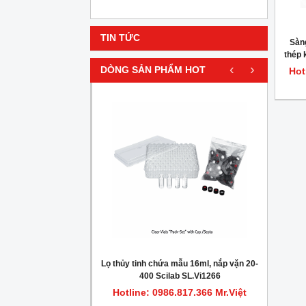
TIN TỨC
Sàng
thép 
‹
›
đườ
DÒNG SẢN PHẨM HOT
Hot
HOT
gionella trong nước
Lọ thủy tinh chứa mẫu 16ml, nắp vặn 20-
Máy c
400 Scilab SL.Vi1266
.817.366 Mr.Việt
Hotline: 0986.817.366 Mr.Việt
Hot