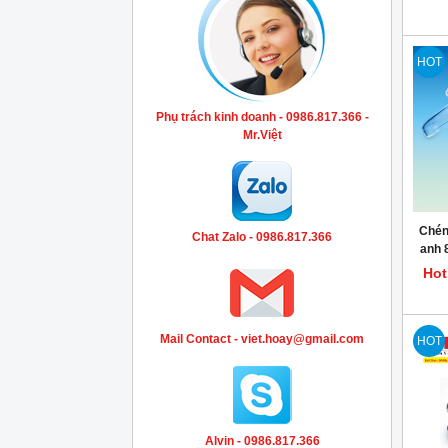
HOT
Phụ trách kinh doanh - 0986.817.366 -
Mr.Việt
Chén
Chat Zalo - 0986.817.366
anh 
Hot
Mail Contact - viet.hoay@gmail.com
HOT
Alvin - 0986.817.366