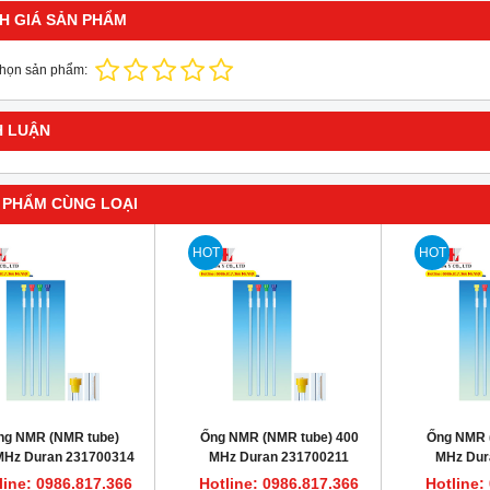
H GIÁ SẢN PHẨM
chọn sản phẩm:
H LUẬN
 PHẨM CÙNG LOẠI
HOT
HOT
ng NMR (NMR tube)
Ống NMR (NMR tube) 400
Ống NMR 
MHz Duran 231700314
MHz Duran 231700211
MHz Dur
line: 0986.817.366
Hotline: 0986.817.366
Hotline: