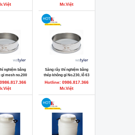
r.Việt
Mr.Việt
HOT
thí nghiệm bằng
Sàng rây thí nghiệm bằng
 gỉ mesh no.200
thép không gỉ No.230, lỗ 63
um Tyler
micronmet, Tyler
 0986.817.366
Hotline: 0986.817.366
r.Việt
Mr.Việt
HOT