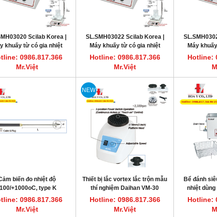
MH03020 Scilab Korea |
SL.SMH03022 Scilab Korea |
SL.SMH03023
y khuấy từ có gia nhiệt
Máy khuấy từ có gia nhiệt
Máy khuấy 
g thí nghiệm, SMSH-20D
phòng thí nghiệm, SMSH-30D
phòng thí n
tline: 0986.817.366
Hotline: 0986.817.366
Hotline:
Mr.Việt
Mr.Việt
M
HOT
NEW
Cảm biến đo nhiệt độ
Thiết bị lắc vortex lắc trộn mẫu
Bể đánh siêu
ất nước một lần 7.5L/giờ CWS-8
Máy cất nước một lần 3.5L/giờ CWS-4
-100/+1000oC, type K
thí nghiệm Daihan VM-30
nhiệt dùng
DAIHAN DH.WatS8002
DAIHAN DH.WatS8001
nghiệm, Digi
tline: 0986.817.366
Hotline: 0986.817.366
Hotline:
line: 0986.817.366 Mr.Việt
Hotline: 0986.817.366 Mr.Việt
Mr.Việt
Mr.Việt
M