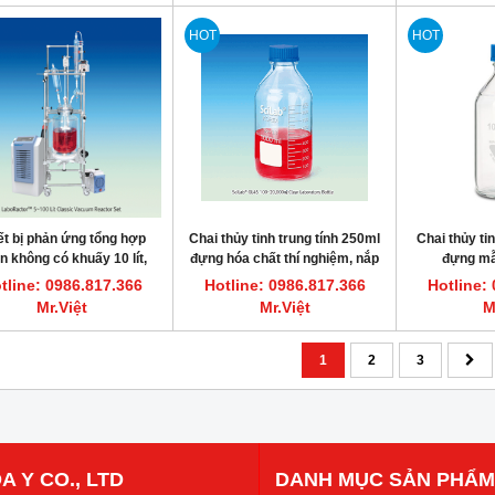
HOT
HOT
ết bị phản ứng tổng hợp
Chai thủy tinh trung tính 250ml
Chai thủy ti
n không có khuấy 10 lít,
đựng hóa chất thí nghiệm, nắp
đựng mẫ
Scilab “GR-10L”
xanh GL45 PP
tline: 0986.817.366
Hotline: 0986.817.366
Hotline:
Mr.Việt
Mr.Việt
M
1
2
3
A Y CO., LTD
DANH MỤC SẢN PHẨM