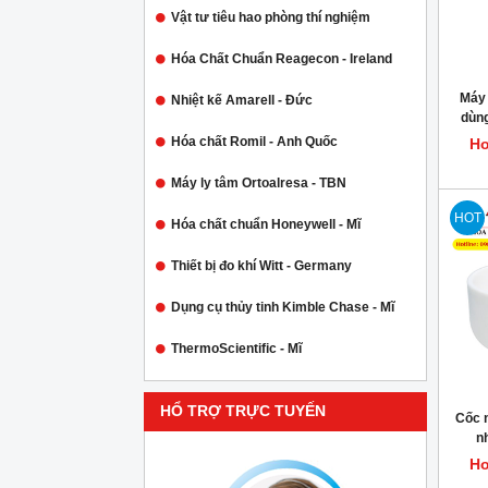
Vật tư tiêu hao phòng thí nghiệm
Hóa Chất Chuẩn Reagecon - Ireland
Máy 
Nhiệt kế Amarell - Đức
dùng
Hóa chất Romil - Anh Quốc
Ho
Máy ly tâm Ortoalresa - TBN
HOT
Hóa chất chuẩn Honeywell - Mĩ
Thiết bị đo khí Witt - Germany
Dụng cụ thủy tinh Kimble Chase - Mĩ
ThermoScientific - Mĩ
HỔ TRỢ TRỰC TUYẾN
Cốc 
n
Ho