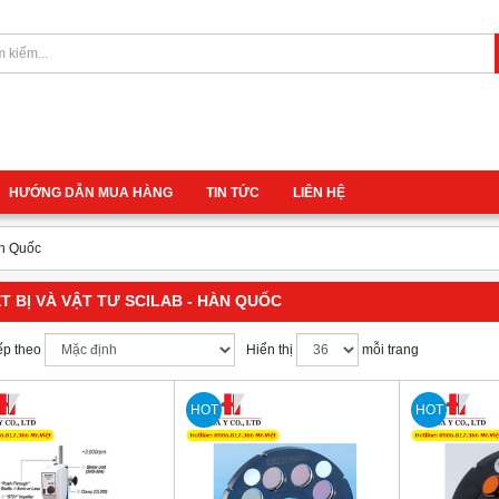
HƯỚNG DẪN MUA HÀNG
TIN TỨC
LIÊN HỆ
àn Quốc
ẾT BỊ VÀ VẬT TƯ SCILAB - HÀN QUỐC
ếp theo
Hiển thị
mỗi trang
HOT
HOT