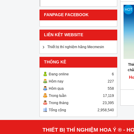
HOT
FANPAGE FACEBOOK
LIÊN KẾT WEBSITE
Thiết bị thí nghiệm hãng Mecmesin
THỐNG KÊ
Thi
châ
Đang online
6
Ho
Hôm nay
227
Hôm qua
558
Trong tuần
17,119
Trong tháng
23,395
Tổng cộng
2,958,540
THIẾT BỊ THÍ NGHIỆM HOA Ý ® - HO