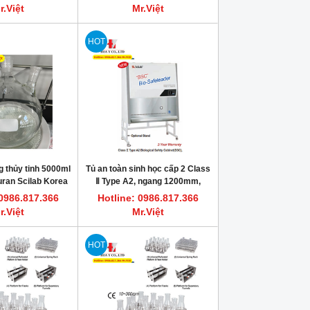
r.Việt
Mr.Việt
HOT
 thủy tinh 5000ml
Tủ an toàn sinh học cấp 2 Class
ran Scilab Korea
Ⅱ Type A2, ngang 1200mm,
Scilab Korea “BSC-13”
 0986.817.366
Hotline: 0986.817.366
r.Việt
Mr.Việt
HOT