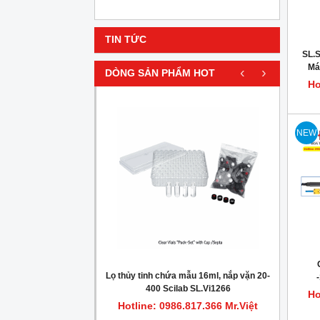
TIN TỨC
SL.S
Má
‹
›
DÒNG SẢN PHẨM HOT
phòn
Ho
HOT
NEW
gionella trong nước
Lọ thủy tinh chứa mẫu 16ml, nắp vặn 20-
Máy c
400 Scilab SL.Vi1266
Ho
.817.366 Mr.Việt
Hotline: 0986.817.366 Mr.Việt
Hot