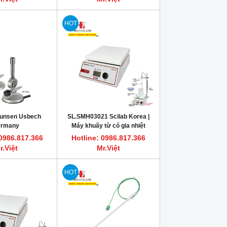
HOT
Bunsen Usbech
SL.SMH03021 Scilab Korea |
ermany
Máy khuấy từ có gia nhiệt
phòng thí nghiệm, SMSH-20D-
 0986.817.366
Hotline: 0986.817.366
set
r.Việt
Mr.Việt
HOT