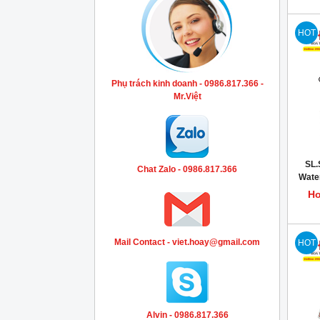
HOT
Phụ trách kinh doanh - 0986.817.366 -
Mr.Việt
SL.
Chat Zalo - 0986.817.366
Water
nghiệ
Ho
Mail Contact - viet.hoay@gmail.com
HOT
Alvin - 0986.817.366