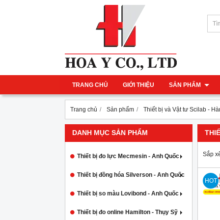
TRANG CHỦ
GIỚI THIỆU
SẢN PHẨM
Trang chủ
Sản phẩm
Thiết bị và Vật tư Scilab - H
DANH MỤC SẢN PHẨM
THI
Sắp x
Thiết bị đo lực Mecmesin - Anh Quốc
Thiết bị đồng hóa Silverson - Anh Quốc
HOT
Thiết bị so màu Lovibond - Anh Quốc
Thiết bị đo online Hamilton - Thụy Sỹ