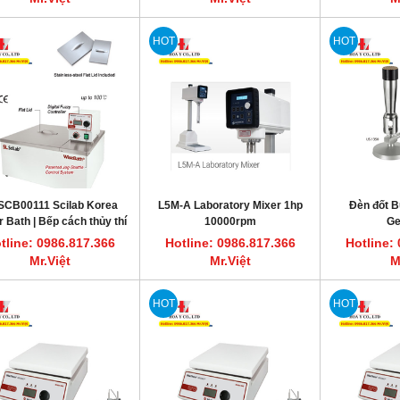
HOT
HOT
SCB00111 Scilab Korea
L5M-A Laboratory Mixer 1hp
Đèn đốt 
 Bath | Bếp cách thủy thí
10000rpm
G
m có tuần hoàn 11 lít SCB-
tline: 0986.817.366
Hotline: 0986.817.366
Hotline:
11
Mr.Việt
Mr.Việt
M
HOT
HOT