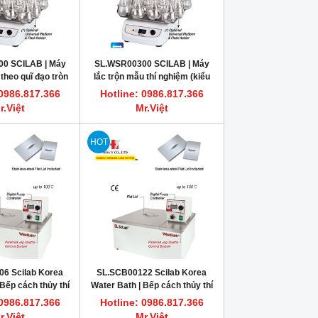
0 SCILAB | Máy
SL.WSR00300 SCILAB | Máy
 theo quĩ đạo tròn
lắc trộn mẫu thí nghiệm (kiểu
ke SHK-S2.O
lắc qua lại) SHK-S2.R
 0986.817.366
Hotline: 0986.817.366
r.Việt
Mr.Việt
HOT
6 Scilab Korea
SL.SCB00122 Scilab Korea
 Bếp cách thủy thí
Water Bath | Bếp cách thủy thí
n hoàn 6 lít SCB-6
nghiệm có tuần hoàn 22 lít SCB-
 0986.817.366
Hotline: 0986.817.366
22
r.Việt
Mr.Việt