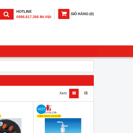
HOTLINE
GIỎ HÀNG
(
0
)
0986.817.366 Mr.Việt
Xem
HOT