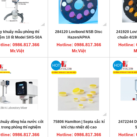
y khuấy mẫu phòng thí
284120 Lovibond NSB Disc
241920 Lovi
ệm 10 lít Model SHS-50A
Hazen/APHA
chuẩn 4/19
tline: 0986.817.366
Hotline: 0986.817.366
Hotline:
Mr.Việt
Mr.Việt
M
HOT
HOT
khuấy đồng hóa nước cốt
75806 Hamilton | Septa sắc kí
2472244 Du
 trong phòng thí nghiệm
khí chịu nhiệt độ cao
L5MA Silverson
PTFE/silicone rubber 12.7 mm
tline: 0986.817.366
Hotline: 0986.817.366
Hotline: