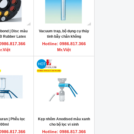
bond | Disc màu
Vacuum trap, bộ dụng cụ thủy
B Rubber Latex
tinh bẫy chân không
 0986.817.366
Hotline: 0986.817.366
r.Việt
Mr.Việt
HOT
ran | Phễu lọc
Kẹp nhôm Anodised màu xanh
500ml
cho bộ lọc vi sinh
 0986.817.366
Hotline: 0986.817.366