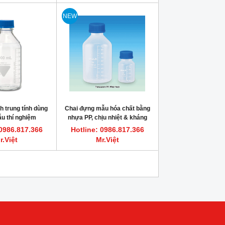
NEW
nh trung tính dùng
Chai đựng mẫu hóa chất bằng
u thí nghiệm
nhựa PP, chịu nhiệt & kháng
hóa chất ăn mòn tốt
 0986.817.366
Hotline: 0986.817.366
100~5,000ml
r.Việt
Mr.Việt