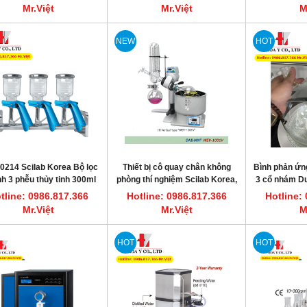
Mr.Việt
Mr.Việt
M
NEW
HOT
0214 Scilab Korea Bộ lọc
Thiết bị cô quay chân không
Bình phản ứng
nh 3 phễu thủy tinh 300ml
phòng thí nghiệm Scilab Korea,
3 cổ nhám Du
model EV-1001V
tline: 0986.817.366
Hotline: 0986.817.366
Hotline:
Mr.Việt
Mr.Việt
M
HOT
HOT