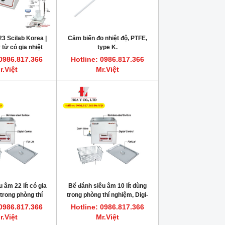
 Scilab Korea |
Cảm biến đo nhiệt độ, PTFE,
từ có gia nhiệt
type K.
ghiệm, SMSH-30D-
 0986.817.366
Hotline: 0986.817.366
Set
r.Việt
Mr.Việt
HOT
HOT
 âm 22 lít có gia
Bể đánh siêu âm 10 lít dùng
Dung dịch vệ sinh bơm tiêm sắc ký
FLASH POINT REFERENCE M
 trong phòng thí
trong phòng thí nghiệm, Digi-
HPLC, GC HAMILTON
Dung dịch chớp cháy chu
-22H Scilab Korea
10H Scilab Korea
 0986.817.366
Hotline: 0986.817.366
Hotline: 0986.817.366 Mr.Việt
Hotline: 0986.817.366
r.Việt
Mr.Việt