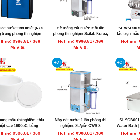
lọc nước tinh khiết (RO)
Hệ thống cất nước một lần
SL.WSO0030
 trong phòng thí nghiệm
phòng thí nghiệm Scilab Korea,
lắc trộn mẫu
Daihan New-P.NIX
công suất 8L/giờ
MaXsha
tline: 0986.817.366
Hotline: 0986.817.366
Hotline:
Mr.Việt
Mr.Việt
M
HOT
HOT
nung mẫu thí nghiệm chịu
Máy cất nước 1 lần phòng thí
SL.SCB0010
hiệt cao 1600oC, bằng
nghiệm, 8L/giờ, CWS-8
Water Bath |
Alumina
nghiệm có tuầ
tline: 0986.817.366
Hotline: 0986.817.366
Hotline:
Mr.Việt
Mr.Việt
M