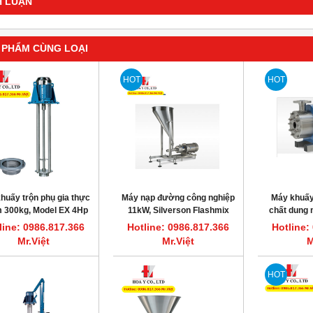
H LUẬN
 PHẨM CÙNG LOẠI
HOT
HOT
huấy trộn phụ gia thực
Máy nạp đường công nghiệp
Máy khuấy 
 300kg, Model EX 4Hp
11kW, Silverson Flashmix
chất dung 
3000rpm
Model FMX50
11kW, 300
line: 0986.817.366
Hotline: 0986.817.366
Hotline:
45
Mr.Việt
Mr.Việt
M
HOT