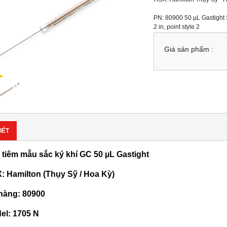
PN: 80900 50 µL Gastight
2 in, point style 2
Giá sản phẩm :
IẾT
 tiêm mẫu sắc ký khí GC 50 µL Gastight
: Hamilton (Thụy Sỹ / Hoa Kỳ)
hàng: 80900
el: 1705 N