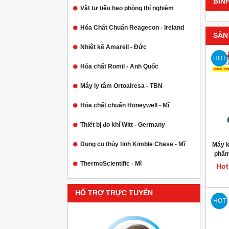
BÌN
Vật tư tiêu hao phòng thí nghiệm
Hóa Chất Chuẩn Reagecon - Ireland
SẢN
Nhiệt kế Amarell - Đức
HOT
Hóa chất Romil - Anh Quốc
Máy ly tâm Ortoalresa - TBN
Hóa chất chuẩn Honeywell - Mĩ
Thiết bị đo khí Witt - Germany
Dụng cụ thủy tinh Kimble Chase - Mĩ
Máy k
phẩm
ThermoScientific - Mĩ
Hot
HỔ TRỢ TRỰC TUYẾN
HOT