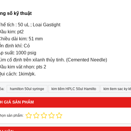
ng số kỹ thuật
hể tích : 50 uL ; Loại Gastight
ầu kim: pt2
Chiều dài kim: 51 mm
n định khí: Có
p suất: 1000 psig
im cố định trên xilanh thủy tinh. (Cemented Needle)
ầu kim vát nhọn: pts 2
ui cách: 1kim/pk.
óa:
hamilton 50ul syringe
kim tiêm HPLC 50ul Hamilto
kim tiem sac ky k
H GIÁ SẢN PHẨM
chọn sản phẩm: