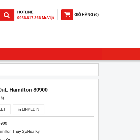
HOTLINE
GIỎ HÀNG
(
0
)
0986.817.366 Mr.Việt
0uL Hamilton 80900
iá)
ET
LINKEDIN
0900
milton Thụy Sỹ/Hoa Kỳ
Hoa Kỳ