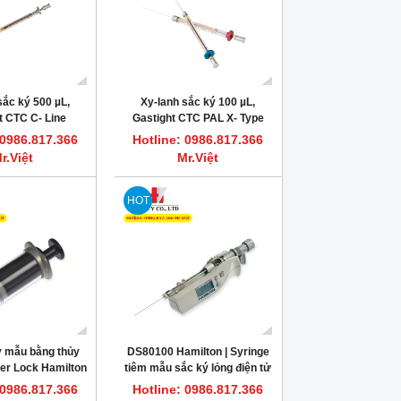
sắc ký 500 µL,
Xy-lanh sắc ký 100 µL,
t CTC C- Line
Gastight CTC PAL X- Type
er Syringe (7.9
Autosampler Syringe (6.6
 0986.817.366
Hotline: 0986.817.366
PN: 203349
mm), PN: 204452
r.Việt
Mr.Việt
HOT
y mẫu bằng thủy
DS80100 Hamilton | Syringe
uer Lock Hamilton
tiêm mẫu sắc ký lỏng điện tử
USA
1 µL Microliter Knurled Hub
 0986.817.366
Hotline: 0986.817.366