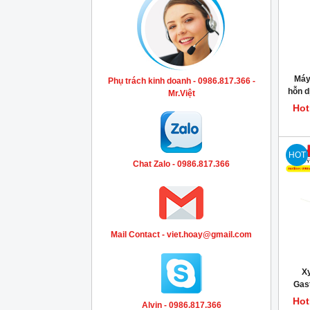
Máy
Phụ trách kinh doanh - 0986.817.366 -
hỗn d
Mr.Việt
Hot
HOT
Chat Zalo - 0986.817.366
Mail Contact - viet.hoay@gmail.com
Xy
Gas
Auto
Hot
Alvin - 0986.817.366