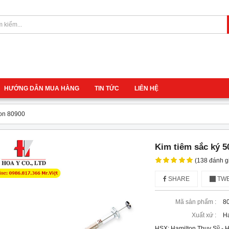
HƯỚNG DẪN MUA HÀNG
TIN TỨC
LIÊN HỆ
ton 80900
Kim tiêm sắc ký 5
(138 đánh g
SHARE
TWE
Mã sản phẩm :
8
Xuất xứ :
Ha
HSX: Hamilton Thụy Sỹ - 