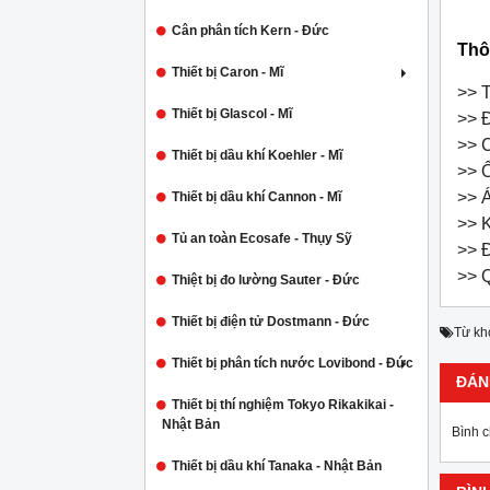
Cân phân tích Kern - Đức
Thô
Thiết bị Caron - Mĩ
>> T
Thiết bị Glascol - Mĩ
>> Đ
>> 
Thiết bị dầu khí Koehler - Mĩ
>> Ổ
>> Á
Thiết bị dầu khí Cannon - Mĩ
>> K
Tủ an toàn Ecosafe - Thụy Sỹ
>> Đ
>> Q
Thiệt bị đo lường Sauter - Đức
Thiết bị điện tử Dostmann - Đức
Từ kh
Thiết bị phân tích nước Lovibond - Đức
ĐÁN
Thiết bị thí nghiệm Tokyo Rikakikai -
Nhật Bản
Bình 
Thiết bị dầu khí Tanaka - Nhật Bản