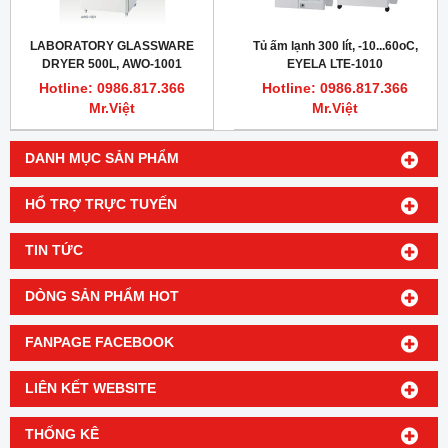
LABORATORY GLASSWARE
Tủ ấm lạnh 300 lít, -10...60oC,
DRYER 500L, AWO-1001
EYELA LTE-1010
EYELA
Hotline: 0986.817.366
Hotline: 0986.817.366
Mr.Việt
Mr.Việt
DANH MỤC SẢN PHẨM
HỔ TRỢ TRỰC TUYẾN
TIN TỨC
DÒNG SẢN PHẨM HOT
FANPAGE FACEBOOK
LIÊN KẾT WEBSITE
THỐNG KÊ