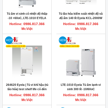
Tủ ấm vi sinh có nhiệt độ thấp
Tủ lão hóa kiểm soát nhiệt độ và
-10 +60oC, LTE-1010 EYELA
độ ẩm 140 lít Eyela KCL-2000W
Hotline: 0986.817.366
Hotline: 0986.817.366
Mr.Việt
Mr.Việt
HOT
NEW
264620 Eyela | Tủ vi khí hậu (tủ
LTE-1010 Eyela Tủ ấm lạnh vi
lão hóa) test shelf life có đèn
sinh 300 lít -10/60oC
LED FLI-2010H-LED 300Lít
Hotline: 0986.817.366
Hotline: 0986.817.366
Mr.Việt
Mr.Việt