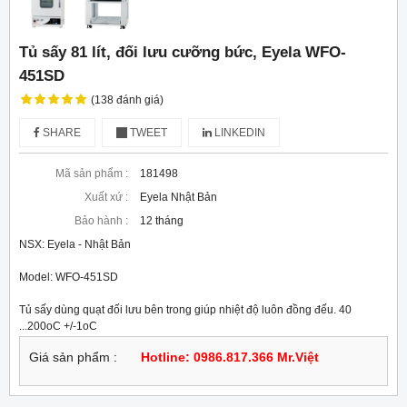
Tủ sấy 81 lít, đối lưu cưỡng bức, Eyela WFO-
451SD
(138 đánh giá)
SHARE
TWEET
LINKEDIN
Mã sản phẩm :
181498
Xuất xứ :
Eyela Nhật Bản
Bảo hành :
12 tháng
NSX: Eyela - Nhật Bản
Model: WFO-451SD
Tủ sấy dùng quạt đối lưu bên trong giúp nhiệt độ luôn đồng đếu. 40 
...200oC +/-1oC
Giá sản phẩm :
Hotline: 0986.817.366 Mr.Việt