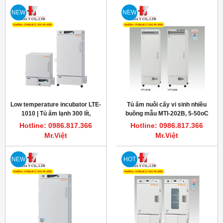
NEW
NEW
Low temperature incubator LTE-
Tủ ấm nuôi cấy vi sinh nhiều
1010 | Tủ ấm lạnh 300 lít,
buồng mẫu MTI-202B, 5-50oC
-10...+60oC, Eyela Japan
Hotline: 0986.817.366
Hotline: 0986.817.366
Mr.Việt
Mr.Việt
NEW
HOT