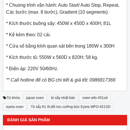
* Chuong trình vận hành: Auto Start/ Auto Stop, Repeat,
Các bước (max. 8 bước), Gradient (10 segments)
* Kích thước buồng sấy: 450W x 450D x 400H; 81L
* Kệ kèm theo: 02 cái.
* Cửa sổ bằng kính quan sát bên trong 180W x 300H
* Kích thước tủ: 550W x 560D x 820H; 58 kg.
* Điện áp: 220V 50/60Hz.
** Call hotline để có BG chi tiết & giá tốt: 0986817366
Từ khóa:
japan oven
tủ sấy nhật bản
oven wfo-451sd
eyela oven
Tủ sấy 81 lít đối lưu cưỡng bức Eyela WFO-451SD
ĐÁNH GIÁ SẢN PHẨM