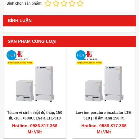
Bình chọn sản phẩm:
BÌNH LUẬN
SẢN PHẨM CÙNG LOẠI
HOT
HOT
Tủ ấm vi sinh nhiệt độ thấp, 150
Low temperature incubator LTE-
lít, -10...+60oC, Eyela LTE-510
510 | Tủ ấm lạnh 150 lít,
-10...+60oC, Eyela Japan
Hotline: 0986.817.366
Hotline: 0986.817.366
Mr.Việt
Mr.Việt