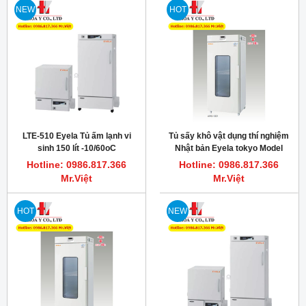
NEW
HOT
LTE-510 Eyela Tủ ấm lạnh vi
Tủ sấy khô vật dụng thí nghiệm
sinh 150 lít -10/60oC
Nhật bản Eyela tokyo Model
AWO-1001
Hotline: 0986.817.366
Hotline: 0986.817.366
Mr.Việt
Mr.Việt
HOT
NEW