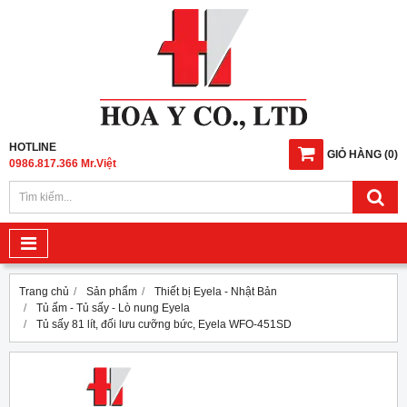
HOTLINE
GIỎ HÀNG
(
0
)
0986.817.366 Mr.Việt
Trang chủ
Sản phẩm
Thiết bị Eyela - Nhật Bản
Tủ ấm - Tủ sấy - Lò nung Eyela
Tủ sấy 81 lít, đối lưu cưỡng bức, Eyela WFO-451SD