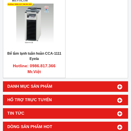
Bể làm lạnh tuần hoàn CCA-1111
Eyela
Hotline: 0986.817.366
Mr.Việt
DANH MỤC SẢN PHẨM
HỔ TRỢ TRỰC TUYẾN
TIN TỨC
DÒNG SẢN PHẨM HOT