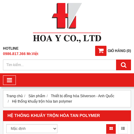
HOTLINE
GIỎ HÀNG
(
0
)
0986.817.366 Mr.Việt
Trang chủ
Sản phẩm
Thiết bị đồng hóa Silverson - Anh Quốc
Hệ thống khuấy trộn hòa tan polymer
HỆ THỐNG KHUẤY TRỘN HÒA TAN POLYMER