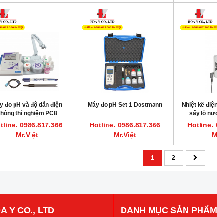
y đo pH và độ dẫn điện
Máy đo pH Set 1 Dostmann
Nhiệt kế điện
hòng thí nghiệm PC8
sấy lò n
Dostmann
tline: 0986.817.366
Hotline: 0986.817.366
Hotline:
Mr.Việt
Mr.Việt
M
1
2
A Y CO., LTD
DANH MỤC SẢN PHẨM