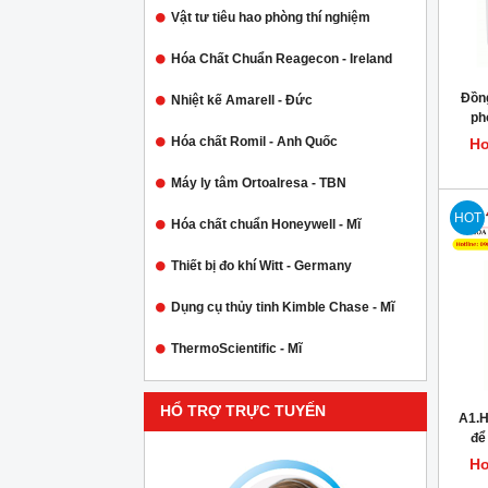
Vật tư tiêu hao phòng thí nghiệm
Hóa Chất Chuẩn Reagecon - Ireland
Đồng
Nhiệt kế Amarell - Đức
ph
Hóa chất Romil - Anh Quốc
Ho
Máy ly tâm Ortoalresa - TBN
HOT
Hóa chất chuẩn Honeywell - Mĩ
Thiết bị đo khí Witt - Germany
Dụng cụ thủy tinh Kimble Chase - Mĩ
ThermoScientific - Mĩ
HỔ TRỢ TRỰC TUYẾN
A1.H
để
Ho