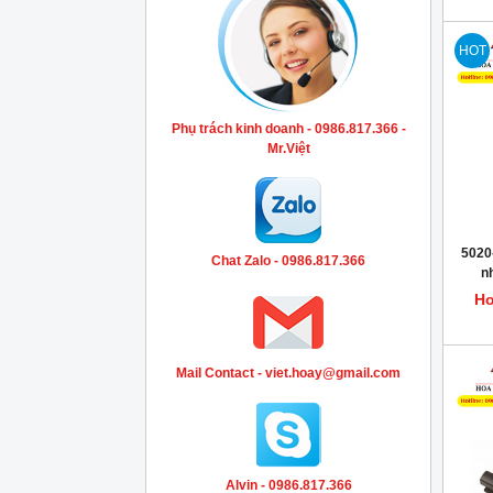
HOT
Phụ trách kinh doanh - 0986.817.366 -
Mr.Việt
5020
Chat Zalo - 0986.817.366
n
DOS
Ho
Mail Contact - viet.hoay@gmail.com
Alvin - 0986.817.366