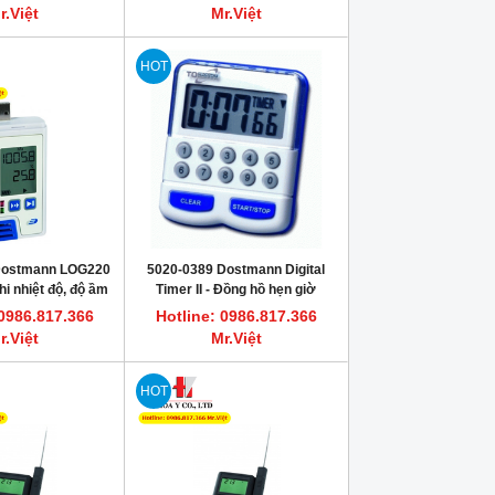
thermometer
r.Việt
Mr.Việt
HOT
 Dostmann LOG220
5020-0389 Dostmann Digital
hi nhiệt độ, độ ầm
Timer II - Đồng hồ hẹn giờ
áp suất
phòng thí nghiệm
 0986.817.366
Hotline: 0986.817.366
r.Việt
Mr.Việt
HOT