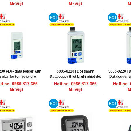
Mr.Việt
Mr.Việt
M
HOT
HOT
00 PDF- data logger with
5005-0210 | Dostmann
5005-0220 |
isplay for temperature
Datalogger thiết bị ghi nhiệt độ,
Datalogger g
OSTMANN 5005-0200
độ ầm LOG210 PDF
& 
tline: 0986.817.366
Hotline: 0986.817.366
Hotline:
Mr.Việt
Mr.Việt
M
HOT
HOT