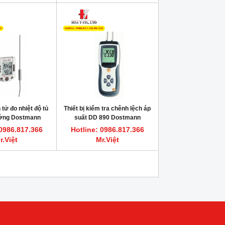
 tử đo nhiệt độ tủ
Thiết bị kiểm tra chênh lệch áp
ướng Dostmann
suất DD 890 Dostmann
 0986.817.366
Hotline: 0986.817.366
r.Việt
Mr.Việt