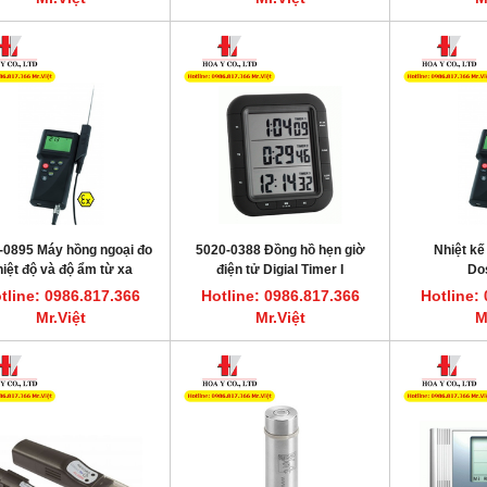
-0895 Máy hồng ngoại đo
5020-0388 Đồng hồ hẹn giờ
Nhiệt kế
hiệt độ và độ ẩm từ xa
điện tử Digial Timer I
Do
TMANN ScanTemp 895
DOSTMANN
tline: 0986.817.366
Hotline: 0986.817.366
Hotline:
Mr.Việt
Mr.Việt
M