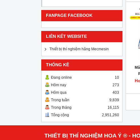
FANPAGE FACEBOOK
LIÊN KẾT WEBSITE
Thiết bị thí nghiệm hãng Mecmesin
THỐNG KÊ
Má
p
Đang online
10
Ho
Hôm nay
273
Hôm qua
403
Trong tuần
9,839
Trong tháng
16,115
Tổng cộng
2,951,260
THIẾT BỊ THÍ NGHIỆM HOA Ý ® - HO