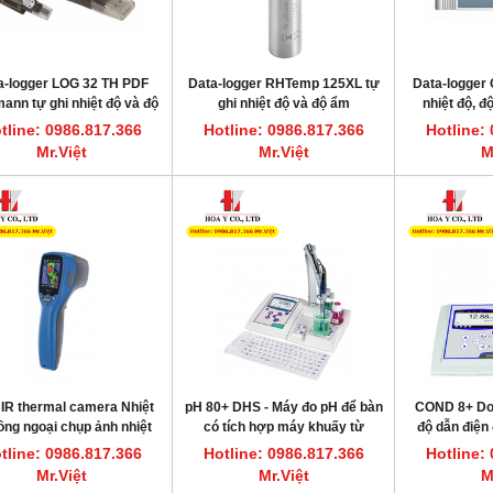
a-logger LOG 32 TH PDF
Data-logger RHTemp 125XL tự
Data-logger
ann tự ghi nhiệt độ và độ
ghi nhiệt độ và độ ẩm
nhiệt độ, đ
ẩm
hãng
tline: 0986.817.366
Hotline: 0986.817.366
Hotline:
Mr.Việt
Mr.Việt
M
HOT
 IR thermal camera Nhiệt
pH 80+ DHS - Máy đo pH để bàn
COND 8+ Do
ất nước một lần 7.5L/giờ CWS-8
Máy cất nước một lần 3.5L/giờ CWS-4
ồng ngoại chụp ảnh nhiệt
có tích hợp máy khuấy từ
độ dẫn điện 
DAIHAN DH.WatS8002
DAIHAN DH.WatS8001
Dostmann
n
tline: 0986.817.366
Hotline: 0986.817.366
Hotline:
line: 0986.817.366 Mr.Việt
Hotline: 0986.817.366 Mr.Việt
Mr.Việt
Mr.Việt
M