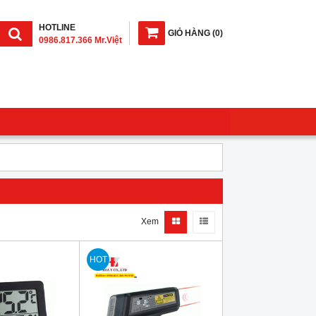
HOTLINE
GIỎ HÀNG
(
0
)
0986.817.366 Mr.Việt
Xem
HOT