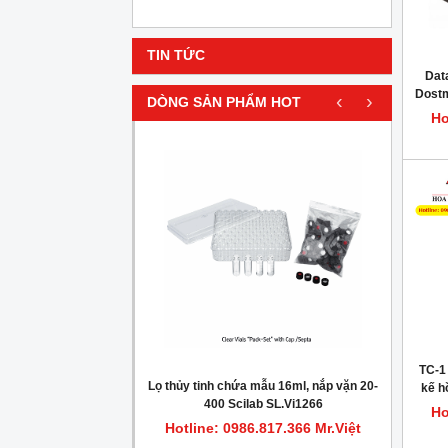
TIN TỨC
Dat
Dostm
‹
›
DÒNG SẢN PHẨM HOT
Ho
HOT
TC-1
gionella trong nước
Lọ thủy tinh chứa mẫu 16ml, nắp vặn 20-
Máy c
kế h
400 Scilab SL.Vi1266
Ho
.817.366 Mr.Việt
Hotline: 0986.817.366 Mr.Việt
Hot