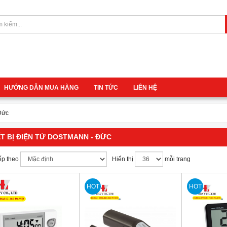
HƯỚNG DẪN MUA HÀNG
TIN TỨC
LIÊN HỆ
 Đức
ẾT BỊ ĐIỆN TỬ DOSTMANN - ĐỨC
ếp theo
Hiển thị
mỗi trang
HOT
HOT