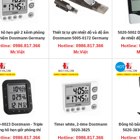
 hồ hẹn giờ 2 kênh phòng
Thiết bị tự ghi nhiệt độ và độ ẩm
5020-5002 D
ghiệm Dostmann Germany
Dostmann 5005-0172 Germany
đo nhiệt đ
(datalogger)
phòng 
tline: 0986.817.366
Hotline: 0986.817.366
Hotline:
Mr.Việt
Mr.Việt
M
HOT
-0023 Dostmann - Triple
Timer white, 2-time Dostmann
Đồng hồ bấ
g hồ hẹn giờ phòng thí
5020-3825
5020-3830
nghiệm
tline: 0986.817.366
Hotline: 0986.817.366
Hotline: