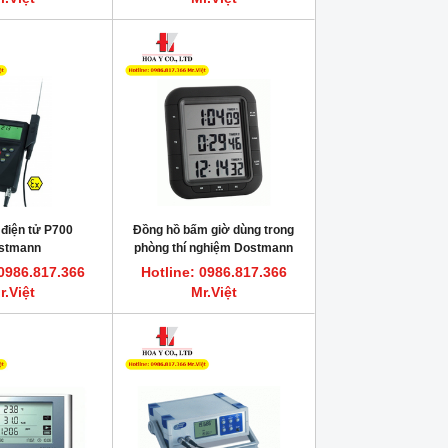
 điện tử P700
Đồng hồ bấm giờ dùng trong
stmann
phòng thí nghiệm Dostmann
5020-3830
 0986.817.366
Hotline: 0986.817.366
r.Việt
Mr.Việt