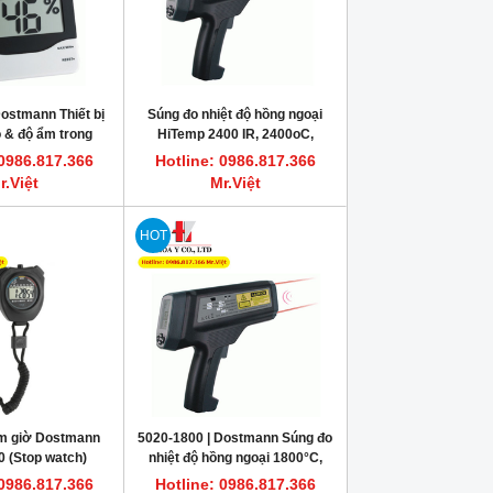
ostmann Thiết bị
Súng đo nhiệt độ hồng ngoại
ộ & độ ẩm trong
HiTemp 2400 IR, 2400oC,
thí nghiệm
Dostmann Germany
 0986.817.366
Hotline: 0986.817.366
r.Việt
Mr.Việt
HOT
m giờ Dostmann
5020-1800 | Dostmann Súng đo
 (Stop watch)
nhiệt độ hồng ngoại 1800°C,
HiTemp 1800 Infrared
 0986.817.366
Hotline: 0986.817.366