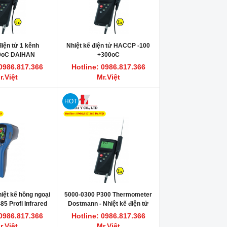
điện tử 1 kênh
Nhiệt kế điện tử HACCP -100
00oC DAIHAN
+300oC
 0986.817.366
Hotline: 0986.817.366
r.Việt
Mr.Việt
HOT
iệt kế hồng ngoại
5000-0300 P300 Thermometer
5 Profi Infrared
Dostmann - Nhiệt kế điện tử
ter DOSTMANN
 0986.817.366
Hotline: 0986.817.366
r.Việt
Mr.Việt