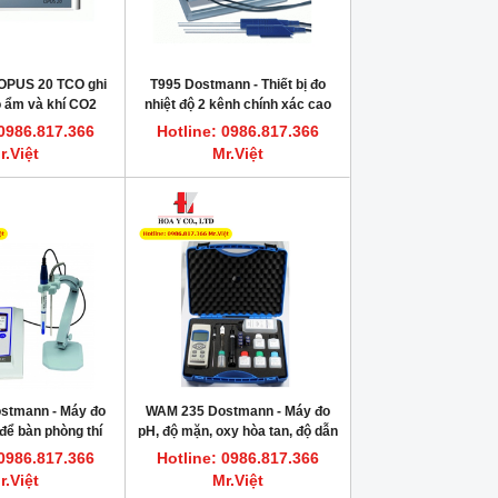
 OPUS 20 TCO ghi
T995 Dostmann - Thiết bị đo
ộ ẩm và khí CO2
nhiệt độ 2 kênh chính xác cao
 Dostmann
 0986.817.366
Hotline: 0986.817.366
r.Việt
Mr.Việt
HOT
HOT
stmann - Máy đo
WAM 235 Dostmann - Máy đo
Dung dịch vệ sinh bơm tiêm sắc ký
FLASH POINT REFERENCE M
để bàn phòng thí
pH, độ mặn, oxy hòa tan, độ dẫn
HPLC, GC HAMILTON
Dung dịch chớp cháy chu
ghiệm
điện và nhiệt độ đi hiện trường
 0986.817.366
Hotline: 0986.817.366
Hotline: 0986.817.366 Mr.Việt
Hotline: 0986.817.366
r.Việt
Mr.Việt