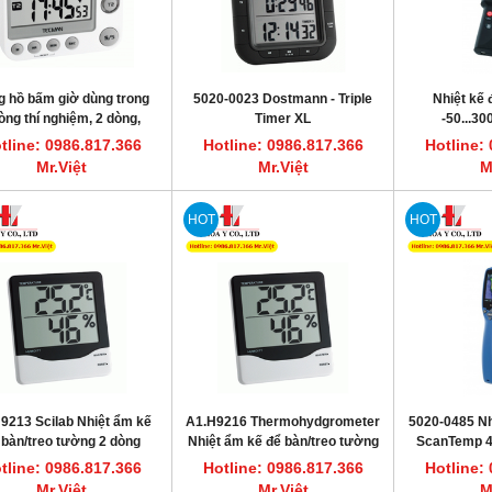
 hồ bấm giờ dùng trong
5020-0023 Dostmann - Triple
Nhiệt kế 
òng thí nghiệm, 2 dòng,
Timer XL
-50...3
Dostmann 5020-3825
tline: 0986.817.366
Hotline: 0986.817.366
Hotline:
Mr.Việt
Mr.Việt
M
HOT
HOT
9213 Scilab Nhiệt ẩm kế
A1.H9216 Thermohydgrometer
5020-0485 Nh
 bàn/treo tường 2 dòng
Nhiệt ẩm kế để bàn/treo tường
ScanTemp 48
thermome
tline: 0986.817.366
Hotline: 0986.817.366
Hotline:
Mr.Việt
Mr.Việt
M