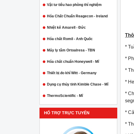
Vật tư tiêu hao phòng thí nghiệm
Hóa Chất Chuẩn Reagecon - Ireland
Nhiệt kế Amarell - Đức
Thô
Hóa chất Romil - Anh Quốc
* Tu
Máy ly tâm Ortoalresa - TBN
* Ph
Hóa chất chuẩn Honeywell - Mĩ
* Th
Thiết bị đo khí Witt - Germany
* He
Dụng cụ thủy tinh Kimble Chase - Mĩ
* Ch
ThermoScientific - Mĩ
seg
* C
HỔ TRỢ TRỰC TUYẾN
* Th