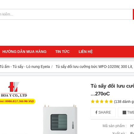
HƯỚNG DẪN MUA HÀNG
TIN TỨC
LIÊN HỆ
Tủ ấm - Tủ sấy - Lò nung Eyela
Tủ sấy đối lưu cưỡng bức WFO-1020W, 300 Lít,
Tủ sấy đối lưu c
...270oC
(138 đánh g
SHARE
TWE
Mã sản phẩm :
H
Xuất xứ :
Ey