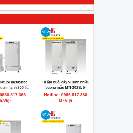
NEW
HOT
HOT
ature incubator
Tủ ấm nuôi cấy vi sinh nhiều
ủ ấm lạnh 300 lít,
buồng mẫu MTI-202B, 5-
oC, Eyela Japan
50oC
 0986.817.366
Hotline: 0986.817.366
r.Việt
Mr.Việt
Dung dịch vệ sinh bơm tiêm sắc ký
FLASH POINT REFERENCE M
NEW
HPLC, GC HAMILTON
Dung dịch chớp cháy chu
Hotline: 0986.817.366 Mr.Việt
Hotline: 0986.817.366