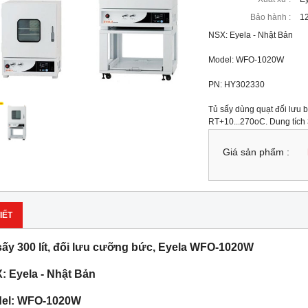
Bảo hành :
12
NSX: Eyela - Nhật Bản
Model: WFO-1020W
PN: HY302330
Tủ sấy dùng quạt đối lưu b
RT+10...270oC. Dung tích 3
Giá sản phẩm :
IẾT
sấy 300 lít, đối lưu cưỡng bức, Eyela WFO-1020W
: Eyela - Nhật Bản
el: WFO-1020W