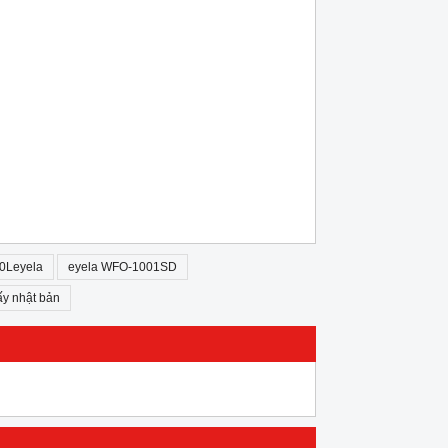
00Leyela
eyela WFO-1001SD
ấy nhật bản