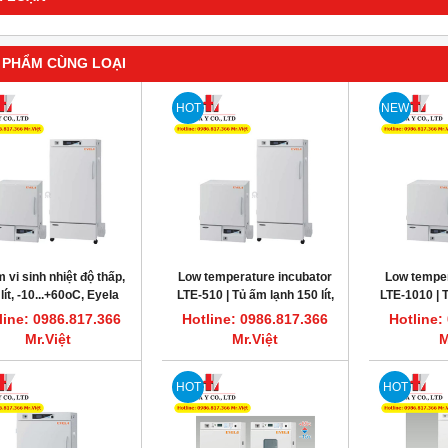
 PHẨM CÙNG LOẠI
HOT
NEW
HOT
 vi sinh nhiệt độ thấp,
Low temperature incubator
Low temper
lít, -10...+60oC, Eyela
LTE-510 | Tủ ấm lạnh 150 lít,
LTE-1010 | T
LTE-510
-10...+60oC, Eyela Japan
-10...+60
line: 0986.817.366
Hotline: 0986.817.366
Hotline:
Mr.Việt
Mr.Việt
M
ất nước một lần 7.5L/giờ CWS-8
Máy cất nước một lần 3.5L/giờ CWS-4
HOT
HOT
DAIHAN DH.WatS8002
DAIHAN DH.WatS8001
line: 0986.817.366 Mr.Việt
Hotline: 0986.817.366 Mr.Việt