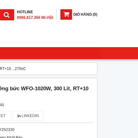
HOTLINE
GIỎ HÀNG
(
0
)
0986.817.366 Mr.Việt
 RT+10 ...270oC
ưỡng bức WFO-1020W, 300 Lít, RT+10
iá)
ET
LINKEDIN
Y252330
ela Nhật Bản