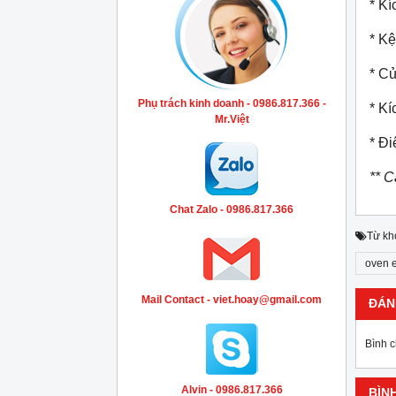
* K
* Kệ
* C
Phụ trách kinh doanh - 0986.817.366 -
* Kí
Mr.Việt
* Đ
** C
Chat Zalo - 0986.817.366
Từ kh
oven 
Mail Contact - viet.hoay@gmail.com
ĐÁN
Bình 
Alvin - 0986.817.366
BÌN