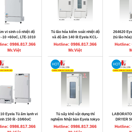
ấm vi sinh có nhiệt độ
Tủ lão hóa kiểm soát nhiệt độ
264620 Eyel
 -10 +60oC, LTE-1010
và độ ẩm 140 lít Eyela KCL-
(tủ lão hóa)
EYELA
2000W
đèn LED 
line: 0986.817.366
Hotline: 0986.817.366
Hotline:
Mr.Việt
Mr.Việt
M
HOT
HOT
10 Eyela Tủ ấm lạnh vi
Tủ sấy khô vật dụng thí
LABORATO
inh 150 lít -10/60oC
nghiệm Nhật bản Eyela tokyo
DRYER 50
Model AWO-1001
line: 0986.817.366
Hotline: 0986.817.366
Hotline: