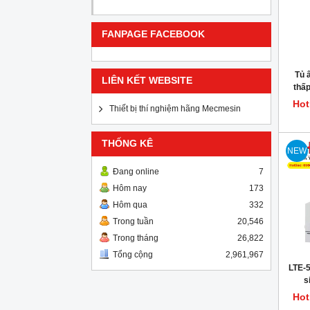
FANPAGE FACEBOOK
Tủ 
LIÊN KẾT WEBSITE
thấp
Hot
Thiết bị thí nghiệm hãng Mecmesin
THỐNG KÊ
NEW
Đang online
7
Hôm nay
173
Hôm qua
332
Trong tuần
20,546
Trong tháng
26,822
Tổng cộng
2,961,967
LTE-5
s
Hot