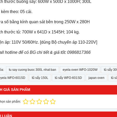
ích thước buồng sấy: 600W x 500D x 1000H; 300L
 kèm theo: 05 cái.
ửa sổ bằng kính quan sát bên trong 250W x 280H
ch thước tủ: 700W x 641D x 1545H; 104 kg.
iện áp: 110V 50/60Hz. [dùng Bộ chuyển áp 110-220V]
all hotline để có BG chi tiết & giá tốt: 0986817366
óa:
tu say cuong buoc 300L nhat ban
eyela oven WFO-1020W
tủ sấy 3
eyela WFO-601SD
tũ sấy 150L
tủ sấy WFO-601SD
japan oven
tủ s
H GIÁ SẢN PHẨM
chọn sản phẩm:
H LUẬN