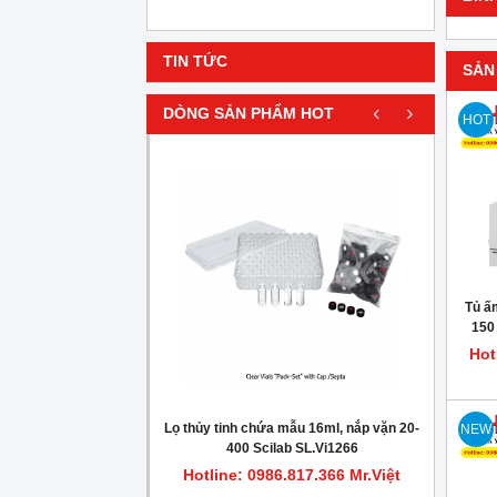
TIN TỨC
SẢN
‹
›
DÒNG SẢN PHẨM HOT
HOT
HOT
Tủ ấm
150 
Hot
gionella trong nước
Lọ thủy tinh chứa mẫu 16ml, nắp vặn 20-
Máy c
NEW
400 Scilab SL.Vi1266
.817.366 Mr.Việt
Hotline: 0986.817.366 Mr.Việt
Hot