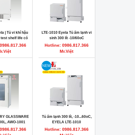
a | Tủ vi khí hậu
LTE-1010 Eyela Tủ ấm lạnh vi
 test shelf life có
sinh 300 lít -10/60oC
FLI-2010H-LED
 0986.817.366
Hotline: 0986.817.366
300Lít
r.Việt
Mr.Việt
NEW
RY GLASSWARE
Tủ ấm lạnh 300 lít, -10...60oC,
0L, AWO-1001
EYELA LTE-1010
EYELA
 0986.817.366
Hotline: 0986.817.366