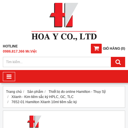
HOTLINE
GIỎ HÀNG
(
0
)
0986.817.366 Mr.Việt
Trang chủ
Sản phẩm
Thiết bị đo online Hamilton - Thụy Sỹ
Xilanh - Kim tiêm sắc ký HPLC, GC, TLC
7652-01 Hamilton Xilanh 10ml tiêm sắc ký