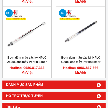
Mr.Việt
Mr.Việt
HOT
HOT
Bơm tiêm mẫu sắc ký HPLC
Bơm tiêm mẫu sắc ký HPLC
250uL cho máy Perkin Elmer
500uL cho máy Perkin Elmer
Series 225 LC Autosampler,
Series 225 LC Autosampler,
Hotline: 0986.817.366
Hotline: 0986.817.366
Hamilton 54659-01
Hamilton 54660-01
Mr.Việt
Mr.Việt
DANH MỤC SẢN PHẨM
HỔ TRỢ TRỰC TUYẾN
TIN TỨC