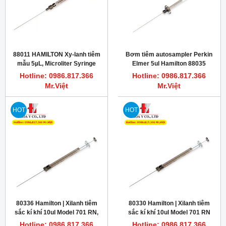
88011 HAMILTON Xy-lanh tiêm
Bơm tiêm autosampler Perkin
mẫu 5µL, Microliter Syringe
Elmer 5ul Hamilton 88035
Knurled Hub (KH)
Hotline: 0986.817.366
Hotline: 0986.817.366
Mr.Việt
Mr.Việt
HOT
HOT
80336 Hamilton | Xilanh tiêm
80330 Hamilton | Xilanh tiêm
sắc kí khí 10ul Model 701 RN,
sắc kí khí 10ul Model 701 RN
6/pk
Hotline: 0986.817.366
Hotline: 0986.817.366