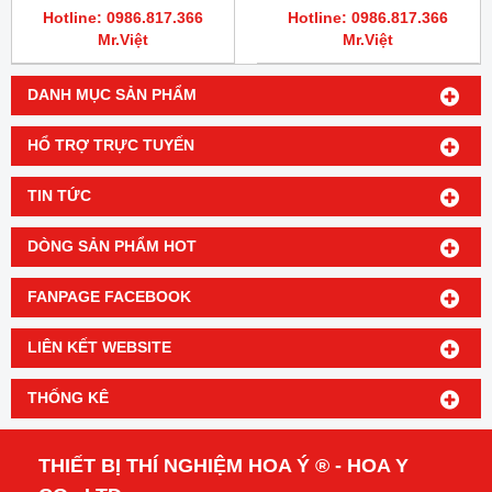
Series 225 LC Autosampler,
Series 225 LC Autosampler,
Hotline: 0986.817.366
Hotline: 0986.817.366
Hamilton 54659-01
Hamilton 54660-01
Mr.Việt
Mr.Việt
DANH MỤC SẢN PHẨM
HỔ TRỢ TRỰC TUYẾN
TIN TỨC
DÒNG SẢN PHẨM HOT
FANPAGE FACEBOOK
LIÊN KẾT WEBSITE
THỐNG KÊ
THIẾT BỊ THÍ NGHIỆM HOA Ý ® - HOA Y