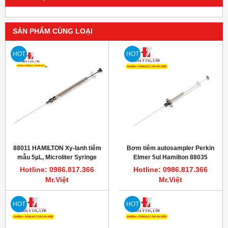
SẢN PHẨM CÙNG LOẠI
HOT
HOT
88011 HAMILTON Xy-lanh tiêm
Bơm tiêm autosampler Perkin
mẫu 5µL, Microliter Syringe
Elmer 5ul Hamilton 88035
Knurled Hub (KH)
Hotline: 0986.817.366
Hotline: 0986.817.366
Mr.Việt
Mr.Việt
HOT
HOT