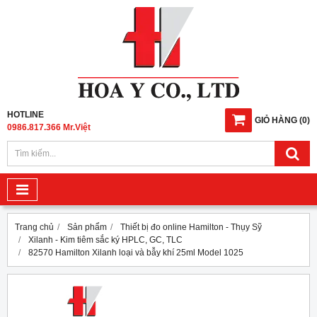
HOTLINE
GIỎ HÀNG
(
0
)
0986.817.366 Mr.Việt
Trang chủ
Sản phẩm
Thiết bị đo online Hamilton - Thụy Sỹ
Xilanh - Kim tiêm sắc ký HPLC, GC, TLC
82570 Hamilton Xilanh loại và bẫy khí 25ml Model 1025