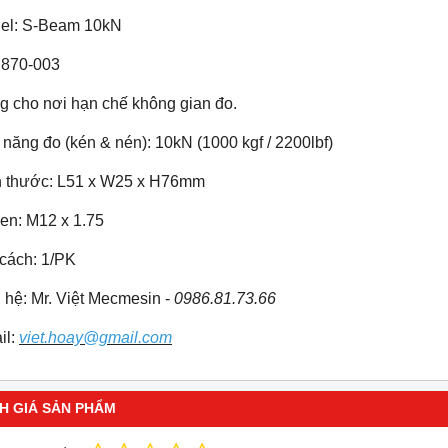
el: S-Beam 10kN
 870-003
g cho nơi hạn chế không gian đo.
năng đo (kén & nén): 10kN (1000 kgf / 2200lbf)
h thước: L51 x W25 x H76mm
en: M12 x 1.75
 cách: 1/PK
 hệ: Mr. Việt Mecmesin -
0986.81.73.66
il:
viet.hoay@gmail.com
H GIÁ SẢN PHẨM