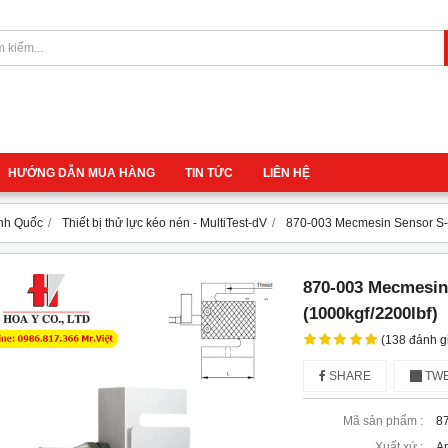
HƯỚNG DẪN MUA HÀNG
TIN TỨC
LIÊN HỆ
Anh Quốc
Thiết bị thử lực kéo nén - MultiTest-dV
870-003 Mecmesin Sensor S-b
870-003 Mecmesin
(1000kgf/2200lbf)
(138 đánh g
SHARE
TWE
Mã sản phẩm :
8
Xuất xứ :
A