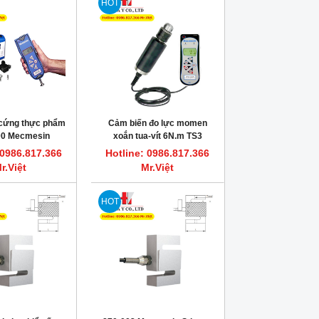
HOT
 cứng thực phẩm
Cảm biến đo lực momen
00 Mecmesin
xoắn tua-vít 6N.m TS3
Mecmesin 871-003
 0986.817.366
Hotline: 0986.817.366
r.Việt
Mr.Việt
HOT