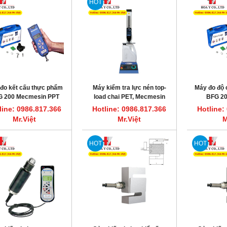
HOT
đo kết cấu thực phẩm
Máy kiểm tra lực nén top-
Máy đo độ
G 200 Mecmesin PPT
load chai PET, Mecmesin
BFG 2
Group
MultiTest-dV 2.5kN
line: 0986.817.366
Hotline: 0986.817.366
Hotline:
Mr.Việt
Mr.Việt
M
HOT
HOT