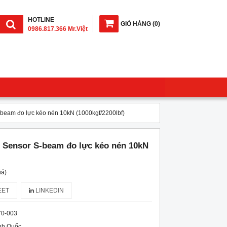
HOTLINE
GIỎ HÀNG
(
0
)
0986.817.366 Mr.Việt
eam đo lực kéo nén 10kN (1000kgf/2200lbf)
 Sensor S-beam đo lực kéo nén 10kN
iá)
ET
LINKEDIN
70-003
nh Quốc