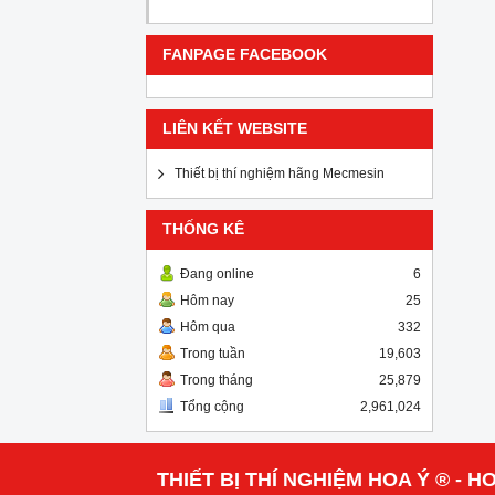
FANPAGE FACEBOOK
LIÊN KẾT WEBSITE
Thiết bị thí nghiệm hãng Mecmesin
THỐNG KÊ
Đang online
6
Hôm nay
25
Hôm qua
332
Trong tuần
19,603
Trong tháng
25,879
Tổng cộng
2,961,024
THIẾT BỊ THÍ NGHIỆM HOA Ý ® - HO