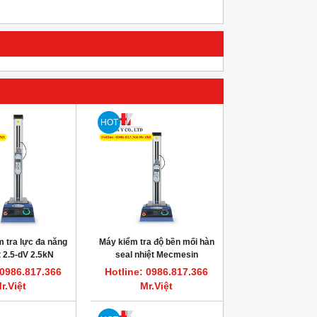
HOT
ểm tra lực đa năng
Máy kiểm tra độ bền mối hàn
t 2.5-dV 2.5kN
seal nhiệt Mecmesin
cmesin
MultiTest-dV 2.5N
 0986.817.366
Hotline: 0986.817.366
r.Việt
Mr.Việt