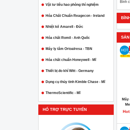
Bình 
Vật tư tiêu hao phòng thí nghiệm
Hóa Chất Chuẩn Reagecon - Ireland
BÌN
Nhiệt kế Amarell - Đức
SẢN
Hóa chất Romil - Anh Quốc
Máy ly tâm Ortoalresa - TBN
HOT
Hóa chất chuẩn Honeywell - Mĩ
Thiết bị đo khí Witt - Germany
Dụng cụ thủy tinh Kimble Chase - Mĩ
ThermoScientific - Mĩ
Máy 
Me
HỔ TRỢ TRỰC TUYẾN
Hot