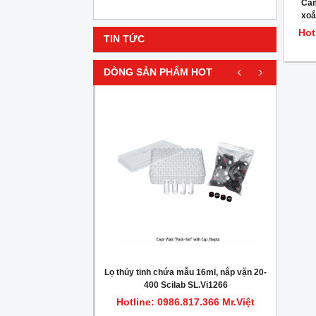
Cảm
xoắ
Hot
TIN TỨC
‹
›
DÒNG SẢN PHẨM HOT
HOT
gionella trong nước
Lọ thủy tinh chứa mẫu 16ml, nắp vặn 20-
Máy c
400 Scilab SL.Vi1266
.817.366 Mr.Việt
Hotline: 0986.817.366 Mr.Việt
Hot