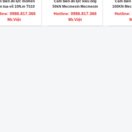
 biến đo lực momen
Cảm biến đo lực kiểu ống
Cảm biến 
n tua-vít 10N.m TS10
50kN Mecmesin Mecmesin
100KN Mec
Mecmesin 871-001
870-011
8
line: 0986.817.366
Hotline: 0986.817.366
Hotline:
Mr.Việt
Mr.Việt
M
HOT
ất nước một lần 7.5L/giờ CWS-8
Máy cất nước một lần 3.5L/giờ CWS-4
DAIHAN DH.WatS8002
DAIHAN DH.WatS8001
line: 0986.817.366 Mr.Việt
Hotline: 0986.817.366 Mr.Việt