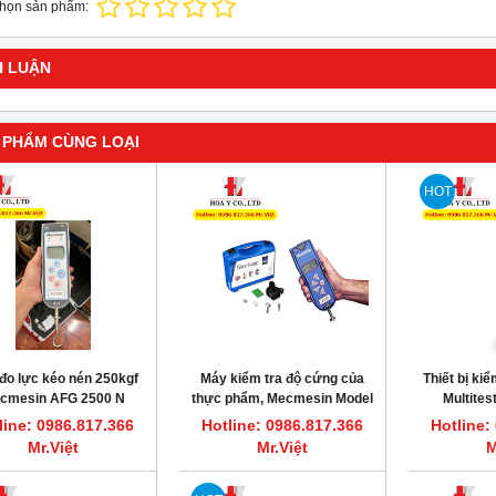
chọn sản phẩm:
H LUẬN
 PHẨM CÙNG LOẠI
HOT
đo lực kéo nén 250kgf
Máy kiểm tra độ cứng của
Thiết bị ki
cmesin AFG 2500 N
thực phẩm, Mecmesin Model
Multites
BFG 200N
Me
line: 0986.817.366
Hotline: 0986.817.366
Hotline:
Mr.Việt
Mr.Việt
M