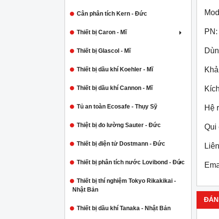
Mod
Cân phân tích Kern - Đức
PN:
Thiết bị Caron - Mĩ
Dùn
Thiết bị Glascol - Mĩ
Khả 
Thiết bị dầu khí Koehler - Mĩ
Thiết bị dầu khí Cannon - Mĩ
Kíc
Tủ an toàn Ecosafe - Thụy Sỹ
Hệ r
Thiệt bị đo lường Sauter - Đức
Qui
Thiết bị điện tử Dostmann - Đức
Liên
Thiết bị phân tích nước Lovibond - Đức
Ema
Thiết bị thí nghiệm Tokyo Rikakikai -
Nhật Bản
ĐÁN
Thiết bị dầu khí Tanaka - Nhật Bản