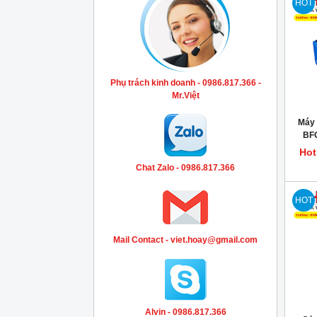
HOT
Phụ trách kinh doanh - 0986.817.366 -
Mr.Việt
Máy 
BF
Hot
Chat Zalo - 0986.817.366
HOT
Mail Contact - viet.hoay@gmail.com
Alvin - 0986.817.366