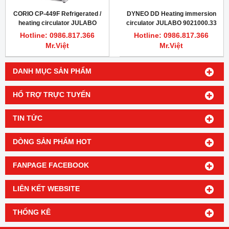
CORIO CP-449F Refrigerated /
DYNEO DD Heating immersion
heating circulator JULABO
circulator JULABO 9021000.33
9013716.N1.33
Hotline: 0986.817.366
Hotline: 0986.817.366
Mr.Việt
Mr.Việt
DANH MỤC SẢN PHẨM
HỔ TRỢ TRỰC TUYẾN
TIN TỨC
DÒNG SẢN PHẨM HOT
FANPAGE FACEBOOK
LIÊN KẾT WEBSITE
THỐNG KÊ