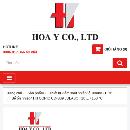
HOTLINE
GIỎ HÀNG
(
0
)
0986.817.366 Mr.Việt
Trang chủ
Sản phẩm
Thiết bị kiểm soát nhiệt độ Julabo - Đức
Bể ổn nhiệt 41 lít CORIO CD-B39 JULABO +20 ... +150 °C