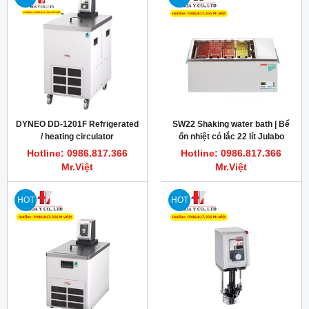
DYNEO DD-1201F Refrigerated
SW22 Shaking water bath | Bể
/ heating circulator
ổn nhiệt có lắc 22 lít Julabo
Hotline: 0986.817.366
Hotline: 0986.817.366
Mr.Việt
Mr.Việt
HOT
HOT