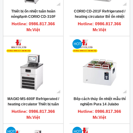
Thiết bị ổn nhiệt tuần hoàn
CORIO CD-201F Refrigerated /
nóng/lạnh CORIO CD-310F
heating circulator Bể ổn nhiệt
JULABO
làm lạnh mẫu thí nghiệm
Hotline: 0986.817.366
Hotline: 0986.817.366
JULABO
Mr.Việt
Mr.Việt
HOT
MAGIO MS-600F Refrigerated /
Bếp cách thủy ổn nhiệt mẫu thí
heating circulator Thiết bị tuần
nghiệm Pura 14 Julabo
hoàn ổn nhiệt nóng/lạnh mẫu
Hotline: 0986.817.366
Hotline: 0986.817.366
Mr.Việt
Mr.Việt
HOT
HOT