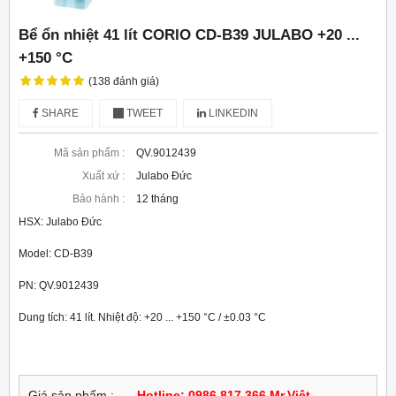
Bể ổn nhiệt 41 lít CORIO CD-B39 JULABO +20 ...
+150 °C
(138 đánh giá)
SHARE
TWEET
LINKEDIN
Mã sản phẩm :
QV.9012439
Xuất xứ :
Julabo Đức
Bảo hành :
12 tháng
HSX: Julabo Đức
Model: CD-B39
PN: QV.9012439
Dung tích: 41 lít. Nhiệt độ: +20 ... +150 °C / ±0.03 °C
Giá sản phẩm :
Hotline: 0986.817.366 Mr.Việt