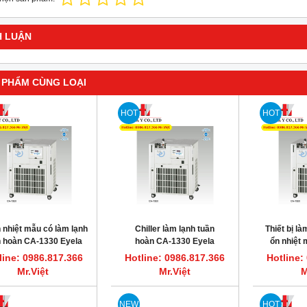
H LUẬN
 PHẨM CÙNG LOẠI
HOT
HOT
HOT
 nhiệt mẫu có làm lạnh
Chiller làm lạnh tuần
Thiết bị l
n hoàn CA-1330 Eyela
hoàn CA-1330 Eyela
ổn nhiệt
Nhật bản
line: 0986.817.366
Hotline: 0986.817.366
Hotline:
ất nước một lần 7.5L/giờ CWS-8
Máy cất nước một lần 3.5L/giờ CWS-4
Mr.Việt
Mr.Việt
M
DAIHAN DH.WatS8002
DAIHAN DH.WatS8001
line: 0986.817.366 Mr.Việt
Hotline: 0986.817.366 Mr.Việt
NEW
HOT