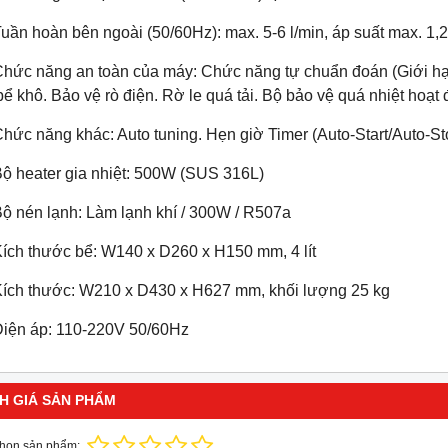
uần hoàn bên ngoài (50/60Hz): max. 5-6 l/min, áp suất max. 1,2
hức năng an toàn của máy: Chức năng tự chuẩn đoán (Giới hạn n
bể khô. Bảo vệ rò điện. Rờ le quá tải. Bộ bảo vệ quá nhiệt hoạt
hức năng khác: Auto tuning. Hẹn giờ Timer (Auto-Start/Auto-Sto
Bộ heater gia nhiệt: 500W (SUS 316L)
ộ nén lạnh: Làm lạnh khí / 300W / R507a
Kích thước bể: W140 x D260 x H150 mm, 4 lít
Kích thước: W210 x D430 x H627 mm, khối lượng 25 kg
Điện áp: 110-220V 50/60Hz
H GIÁ SẢN PHẨM
chọn sản phẩm: