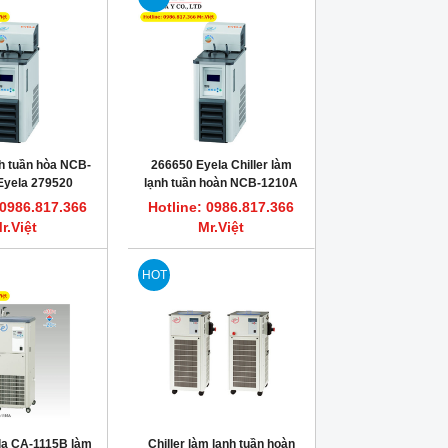
h tuần hòa NCB-
266650 Eyela Chiller làm
Eyela 279520
lạnh tuần hoàn NCB-1210A
 0986.817.366
Hotline: 0986.817.366
r.Việt
Mr.Việt
HOT
ela CA-1115B làm
Chiller làm lạnh tuần hoàn