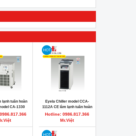
HOT
HOT
HOT
àm lạnh tuần hoàn
Eyela Chiller model CCA-
 model CA-1330
1112A CE làm lạnh tuần hoàn
Eyela
 0986.817.366
Hotline: 0986.817.366
Dung dịch vệ sinh bơm tiêm sắc ký
FLASH POINT REFERENCE M
r.Việt
Mr.Việt
HPLC, GC HAMILTON
Dung dịch chớp cháy chu
Hotline: 0986.817.366 Mr.Việt
Hotline: 0986.817.366
HOT