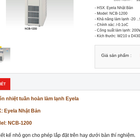
- HSX: Eyela Nhật Bản

- Model: NCB-1200

- Khả năng làm lạnh -20 ..
- Chính xác: /-0.1oC

- Công suất làm lạnh: 200W
- Kích thước: W210 x D43
Giá sản phẩm :
IẾT
ổn nhiệt tuần hoàn làm lạnh Eyela
: Eyela Nhật Bản
el: NCB-1200
iết kế nhỏ gọn cho phép lắp đặt trên hay dưới bàn thí nghiệm.