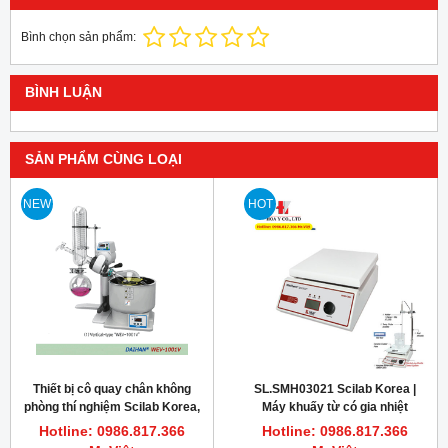
Bình chọn sản phẩm:
BÌNH LUẬN
SẢN PHẨM CÙNG LOẠI
NEW
HOT
Thiết bị cô quay chân không
SL.SMH03021 Scilab Korea |
phòng thí nghiệm Scilab Korea,
Máy khuấy từ có gia nhiệt
model EV-1001V
phòng thí nghiệm, SMSH-20D-
Hotline: 0986.817.366
Hotline: 0986.817.366
set