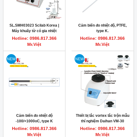
SL.SMH03023 Scilab Korea |
Cảm biến đo nhiệt độ, PTFE,
Máy khuấy từ có gia nhiệt
type K.
phòng thí nghiệm, SMSH-30D-
Hotline: 0986.817.366
Hotline: 0986.817.366
Set
Mr.Việt
Mr.Việt
NEW
NEW
Cảm biến đo nhiệt độ
Thiết bị lắc vortex lắc trộn mẫu
-100/+1000oC, type K
thí nghiệm Daihan VM-30
Hotline: 0986.817.366
Hotline: 0986.817.366
Mr.Việt
Mr.Việt