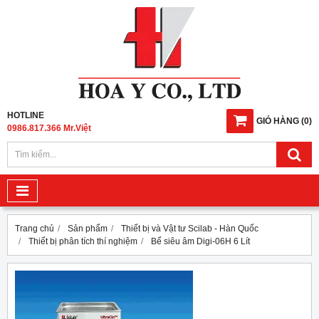
HOTLINE
GIỎ HÀNG
(
0
)
0986.817.366 Mr.Việt
Trang chủ
Sản phẩm
Thiết bị và Vật tư Scilab - Hàn Quốc
Thiết bị phân tích thí nghiệm
Bể siêu âm Digi-06H 6 Lít