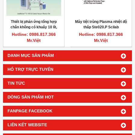
Thiết bị phản ứng tổng hợp
Máy tiệt trùng Plasma nhiệt độ
chân không có khuấy 10 lít,
thấp Ste020.P Scilab
Scilab “GR-10L”
Hotline: 0986.817.366
Hotline: 0986.817.366
Mr.Việt
Mr.Việt
DANH MỤC SẢN PHẨM
HỔ TRỢ TRỰC TUYẾN
TIN TỨC
DÒNG SẢN PHẨM HOT
FANPAGE FACEBOOK
LIÊN KẾT WEBSITE