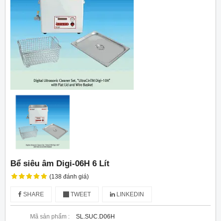
Bể siêu âm Digi-06H 6 Lít
(138 đánh giá)
SHARE
TWEET
LINKEDIN
Mã sản phẩm :
SL.SUC.D06H