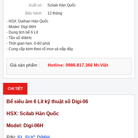
Xuất xứ :
Scilab Hàn Quốc
Bảo hành :
12 tháng
- HSX: Daihan Hàn Quốc

- Model: Digi-06H

- Dung tích bể 6 Lít

- Tần số 40kHz

- Thời gian hẹn: 0-60 phút

- Cung cấp kèm theo rổ inox và nắp đậy
Giá sản phẩm :
Hotline: 0986.817.366 Mr.Việt
CHI TIẾT
Bể siêu âm 6 Lít kỹ thuật số Digi-06
HSX: Scilab Hàn Quốc
Model: Digi-06H
P/N:
SL.SUC.D06H