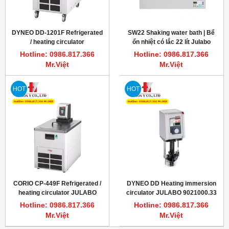
DYNEO DD-1201F Refrigerated
SW22 Shaking water bath | Bể
/ heating circulator
ổn nhiệt có lắc 22 lít Julabo
Hotline: 0986.817.366
Hotline: 0986.817.366
Mr.Việt
Mr.Việt
HOT
HOT
CORIO CP-449F Refrigerated /
DYNEO DD Heating immersion
heating circulator JULABO
circulator JULABO 9021000.33
9013716.N1.33
Hotline: 0986.817.366
Hotline: 0986.817.366
Mr.Việt
Mr.Việt