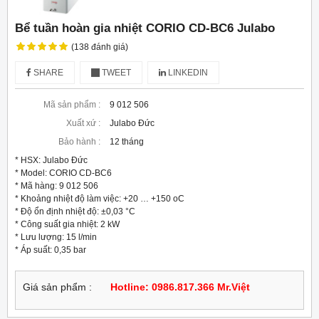
Bể tuần hoàn gia nhiệt CORIO CD-BC6 Julabo
(138 đánh giá)
SHARE
TWEET
LINKEDIN
Mã sản phẩm :
9 012 506
Xuất xứ :
Julabo Đức
Bảo hành :
12 tháng
* HSX: Julabo Đức

* Model: CORIO CD-BC6

* Mã hàng: 9 012 506

* Khoảng nhiệt độ làm việc: +20 … +150 oC

* Độ ổn định nhiệt độ: ±0,03 °C

* Công suất gia nhiệt: 2 kW

* Lưu lượng: 15 l/min

* Áp suất: 0,35 bar
Giá sản phẩm :
Hotline: 0986.817.366 Mr.Việt