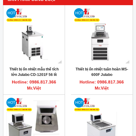
HOT
HOT
Thiết bị ổn nhiệt mẫu thể tích
Thiết bị ổn nhiệt tuần hoàn MS-
lớn Julabo CD-1201F 56 lít
600F Julabo
Hotline: 0986.817.366
Hotline: 0986.817.366
Mr.Việt
Mr.Việt
HOT
HOT