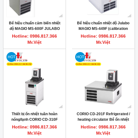
Bể hiệu chuẩn cảm biến nhiệt
Bể hiệu chuẩn nhiệt độ Julabo
độ MAGIO MS-600F JULABO
MAGIO MS-449F (calibration
bath)
Hotline: 0986.817.366
Hotline: 0986.817.366
Mr.Việt
Mr.Việt
HOT
HOT
Thiết bị ổn nhiệt tuần hoàn
CORIO CD-201F Refrigerated /
nóng/lạnh CORIO CD-310F
heating circulator Bể ổn nhiệt
JULABO
làm lạnh mẫu thí nghiệm
Hotline: 0986.817.366
Hotline: 0986.817.366
JULABO
Mr.Việt
Mr.Việt