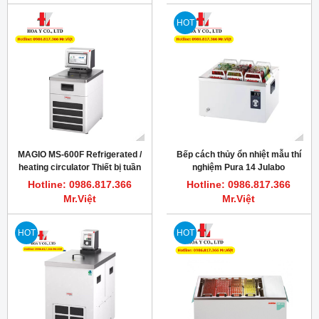
HOT
MAGIO MS-600F Refrigerated /
Bếp cách thủy ổn nhiệt mẫu thí
heating circulator Thiết bị tuần
nghiệm Pura 14 Julabo
hoàn ổn nhiệt nóng/lạnh mẫu
Hotline: 0986.817.366
Hotline: 0986.817.366
Mr.Việt
Mr.Việt
HOT
HOT