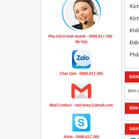
Kích
Kích
Khối
Phụ trách kinh doanh - 0986.817.366 -
Mr.Việt
Điệ
Phân
Chat Zalo - 0986.817.366
ĐÁN
Bình 
Mail Contact - viet.hoay@gmail.com
BÌN
SẢN
Alvin - 0986.817.366