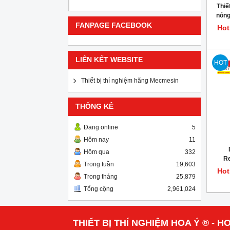
Thiế
nóng
FANPAGE FACEBOOK
Hot
LIÊN KẾT WEBSITE
HOT
Thiết bị thí nghiệm hãng Mecmesin
THỐNG KÊ
Đang online
5
Hôm nay
11
Hôm qua
332
Re
Trong tuần
19,603
Hot
Trong tháng
25,879
Tổng cộng
2,961,024
THIẾT BỊ THÍ NGHIỆM HOA Ý ® - HO