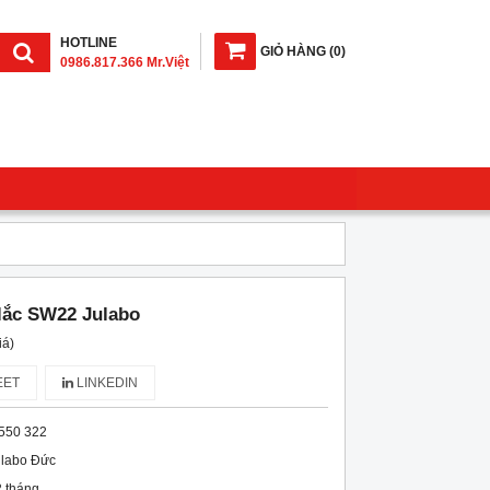
HOTLINE
GIỎ HÀNG
(
0
)
0986.817.366 Mr.Việt
lắc SW22 Julabo
iá)
ET
LINKEDIN
550 322
ulabo Đức
 tháng