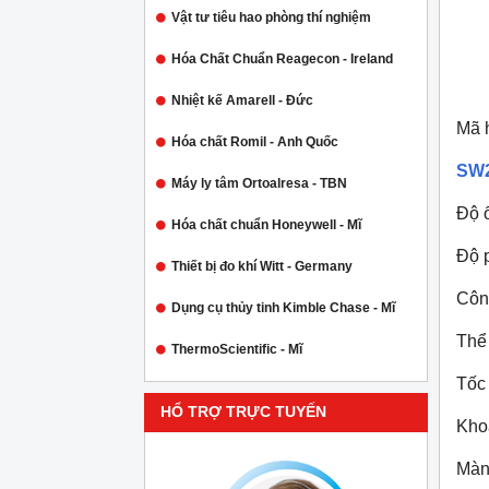
Vật tư tiêu hao phòng thí nghiệm
Hóa Chất Chuẩn Reagecon - Ireland
Nhiệt kế Amarell - Đức
Mã 
Hóa chất Romil - Anh Quốc
SW
Máy ly tâm Ortoalresa - TBN
Độ ổ
Hóa chất chuẩn Honeywell - Mĩ
Độ p
Thiết bị đo khí Witt - Germany
Công
Dụng cụ thủy tinh Kimble Chase - Mĩ
Thể 
ThermoScientific - Mĩ
Tốc 
HỔ TRỢ TRỰC TUYẾN
Kho
Màn