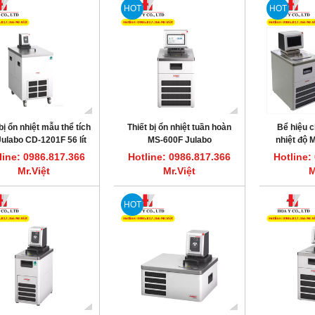
HOT
HOT
HOT
bị ổn nhiệt mẫu thể tích
Thiết bị ổn nhiệt tuần hoàn
Bể hiệu 
Julabo CD-1201F 56 lít
MS-600F Julabo
nhiệt độ
J
line: 0986.817.366
Hotline: 0986.817.366
Hotline:
Mr.Việt
Mr.Việt
M
HOT
ất nước một lần 7.5L/giờ CWS-8
Máy cất nước một lần 3.5L/giờ CWS-4
DAIHAN DH.WatS8002
DAIHAN DH.WatS8001
line: 0986.817.366 Mr.Việt
Hotline: 0986.817.366 Mr.Việt