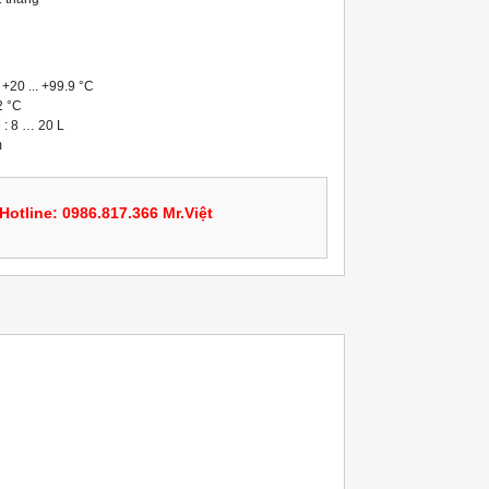
+20 ... +99.9 °C

 °C

: 8 … 20 L

m
Hotline: 0986.817.366 Mr.Việt