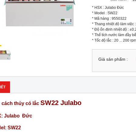
* HSX : Julabo Đức

* Model : SW22

* Mã hàng : 9550322

* Thang nhiệt độ làm việc : 
* Độ ổn định nhiệt độ : ±0.2
* Thể tích nước làm đầy bể 
* Tốc độ lắc : 20 ... 200 rp
Giá sản phẩm :
IẾT
SW22 Julabo
 cách thủy có lắc
: Julabo Đức
el: SW22