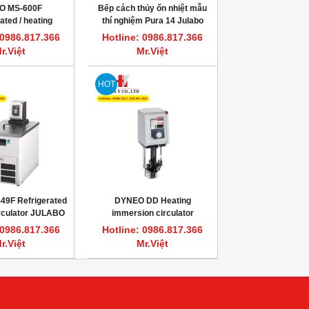
O MS-600F
Bếp cách thủy ổn nhiệt mẫu
ated / heating
thí nghiệm Pura 14 Julabo
Thiết bị tuần hoàn
 0986.817.366
Hotline: 0986.817.366
 nóng/lạnh mẫu
r.Việt
Mr.Việt
HOT
49F Refrigerated
DYNEO DD Heating
irculator JULABO
immersion circulator
716.N1.33
JULABO 9021000.33
 0986.817.366
Hotline: 0986.817.366
r.Việt
Mr.Việt