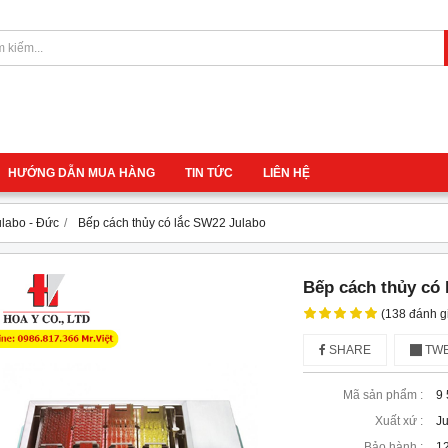
HƯỚNG DẪN MUA HÀNG
TIN TỨC
LIÊN HỆ
ulabo - Đức
Bếp cách thủy có lắc SW22 Julabo
Bếp cách thủy có 
(138 đánh g
SHARE
TWE
Mã sản phẩm :
9 
Xuất xứ :
J
Bảo hành :
12