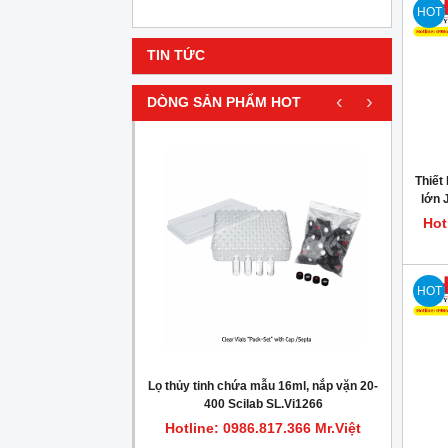
HOT
TIN TỨC
‹
›
DÒNG SẢN PHẨM HOT
HOT
Thiết 
lớn 
Hot
HOT
gionella trong nước
Lọ thủy tinh chứa mẫu 16ml, nắp vặn 20-
Máy c
400 Scilab SL.Vi1266
.817.366 Mr.Việt
Hotline: 0986.817.366 Mr.Việt
Hot