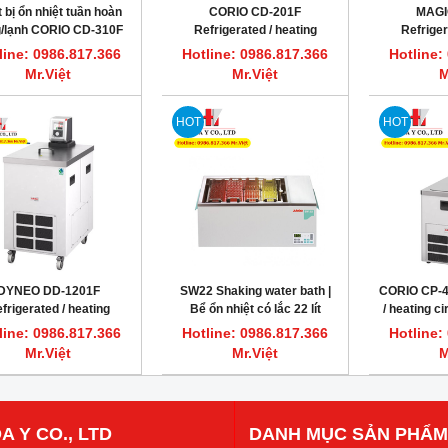
t bị ổn nhiệt tuần hoàn
CORIO CD-201F
MAGI
/lạnh CORIO CD-310F
Refrigerated / heating
Refriger
JULABO
circulator Bể ổn nhiệt làm
circulator 
line: 0986.817.366
Hotline: 0986.817.366
Hotline:
lạnh mẫu thí nghiệm
ổn nhiệt
Mr.Việt
Mr.Việt
M
JULABO
HOT
HOT
DYNEO DD-1201F
SW22 Shaking water bath |
CORIO CP-4
frigerated / heating
Bể ổn nhiệt có lắc 22 lít
/ heating c
circulator
Julabo
9013
line: 0986.817.366
Hotline: 0986.817.366
Hotline:
Mr.Việt
Mr.Việt
M
A Y CO., LTD
DANH MỤC SẢN PHẨM