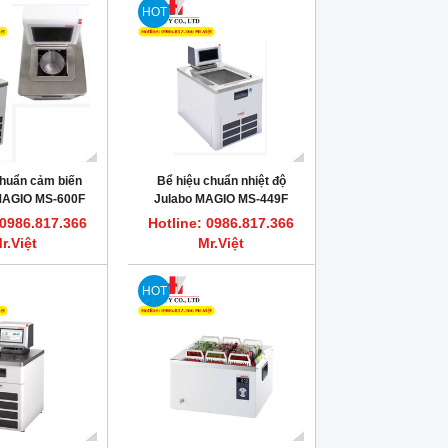
HOT
HOT
HOT
chuẩn cảm biến
Bể hiệu chuẩn nhiệt độ
 MAGIO MS-600F
Julabo MAGIO MS-449F
ULABO
(calibration bath)
 0986.817.366
Hotline: 0986.817.366
r.Việt
Mr.Việt
HOT
Dung dịch vệ sinh bơm tiêm sắc ký
FLASH POINT REFERENCE M
HPLC, GC HAMILTON
Dung dịch chớp cháy chu
Hotline: 0986.817.366 Mr.Việt
Hotline: 0986.817.366