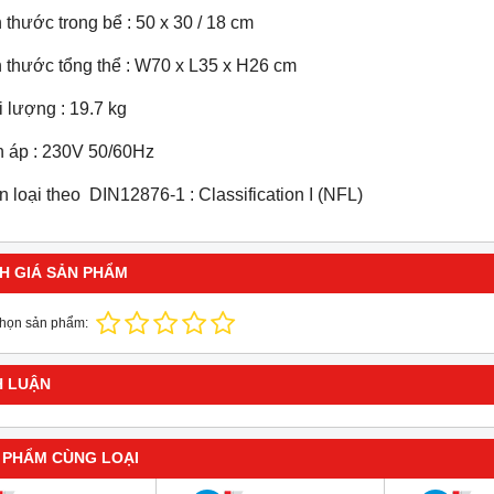
 thước trong bể : 50 x 30 / 18 cm
 thước tổng thể : W70 x L35 x H26 cm
 lượng : 19.7 kg
n áp : 230V 50/60Hz
 loại theo DIN12876-1 : Classification I (NFL)
H GIÁ SẢN PHẨM
chọn sản phẩm:
H LUẬN
 PHẨM CÙNG LOẠI