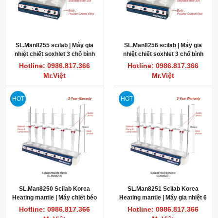
SL.Man8255 scilab | Máy gia
SL.Man8256 scilab | Máy gia
nhiệt chiết soxhlet 3 chổ bình
nhiệt chiết soxhlet 3 chổ bình
cầu đáy tròn 500ml 450oC
cầu đáy tròn 1000ml 450oC
Hotline: 0986.817.366
Hotline: 0986.817.366
Mr.Việt
Mr.Việt
HOT
HOT
SL.Man8250 Scilab Korea
SL.Man8251 Scilab Korea
Heating mantle | Máy chiết béo
Heating mantle | Máy gia nhiệt 6
Soxhlet bình cầu đáy bằng
vị trí dùng chiết béo Soxhlet
Hotline: 0986.817.366
Hotline: 0986.817.366
250ml/300ml, 450oC
250ml/300ml, 450oC