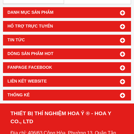
DANH MỤC SẢN PHẨM
HỔ TRỢ TRỰC TUYẾN
TIN TỨC
DÒNG SẢN PHẨM HOT
FANPAGE FACEBOOK
LIÊN KẾT WEBSITE
THỐNG KÊ
THIẾT BỊ THÍ NGHIỆM HOA Ý ® - HOA Y
CO., LTD
Địa chỉ: 406/63 Cộng Hòa, Phường 13, Quận Tân