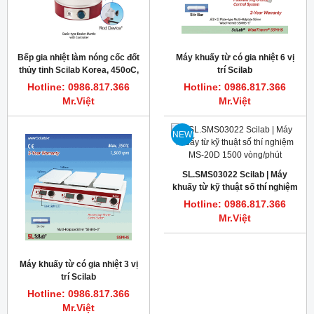
Bếp gia nhiệt làm nóng cốc đốt
Máy khuấy từ có gia nhiệt 6 vị
thủy tinh Scilab Korea, 450oC,
trí Scilab
100-5000ml
Hotline: 0986.817.366
Hotline: 0986.817.366
Mr.Việt
Mr.Việt
NEW
SL.SMS03022 Scilab | Máy
khuấy từ kỹ thuật số thí nghiệm
MS-20D 1500 vòng/phút
Hotline: 0986.817.366
Mr.Việt
Máy khuấy từ có gia nhiệt 3 vị
trí Scilab
Hotline: 0986.817.366
Mr.Việt