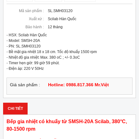
Mã sản phẩm :
SL.SMH03120
Xuất xứ :
Scilab Hàn Quốc
Bảo hành :
12 tháng
- HSX: Scilab Hàn Quốc

- Model: SMSH-20A

- PN: SL.SMH03120

- Bề mặt gia nhiệt 18 x 18 cm. Tốc độ khuấy 1500 rpm

- Nhiệt độ gia nhiệt: Max. 380 oC ; +/- 0.3oC

- Timer hẹn giờ: 99 giờ 59 phút.

- Điện áp: 220 V 50Hz
Giá sản phẩm :
Hotline: 0986.817.366 Mr.Việt
CHI TIẾT
Bếp gia nhiệt có khuấy từ SMSH-20A Scilab, 380°C,
80-1500 rpm