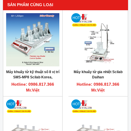
SẢN PHẨM CÙNG LOẠI
HOT
Máy khuấy từ kỹ thuật số 8 vị trí
Máy khuấy từ gia nhiệt Scilab
SMS-MP8 Scilab Korea,
Daihan
80~1200RPM
Hotline: 0986.817.366
Hotline: 0986.817.366
Mr.Việt
Mr.Việt
HOT
HOT