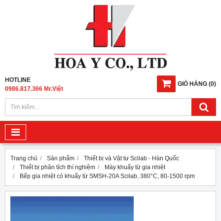
HOTLINE
GIỎ HÀNG
(
0
)
0986.817.366 Mr.Việt
Trang chủ
Sản phẩm
Thiết bị và Vật tư Scilab - Hàn Quốc
Thiết bị phân tích thí nghiệm
Máy khuấy từ gia nhiệt
Bếp gia nhiệt có khuấy từ SMSH-20A Scilab, 380°C, 80-1500 rpm