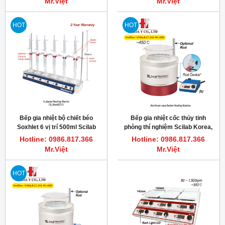
Mr.Việt
Mr.Việt
HOT
HOT
Bếp gia nhiệt bộ chiết béo
Bếp gia nhiệt cốc thủy tinh
Soxhlet 6 vị trí 500ml Scilab
phòng thí nghiệm Scilab Korea,
Korea SL.Man8252
100ml-10000ml
Hotline: 0986.817.366
Hotline: 0986.817.366
Mr.Việt
Mr.Việt
HOT