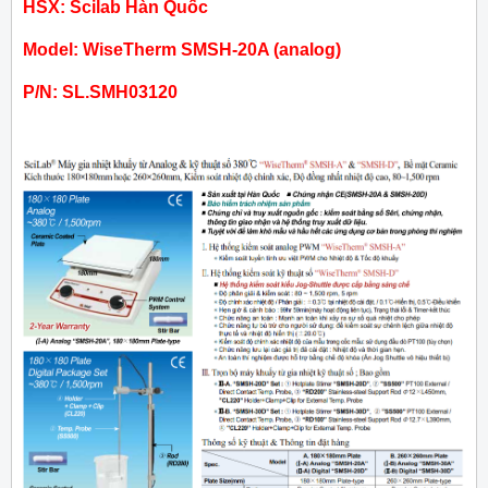
HSX: Scilab Hàn Quốc
Model: WiseTherm SMSH-20A (analog)
P/N: SL.SMH03120