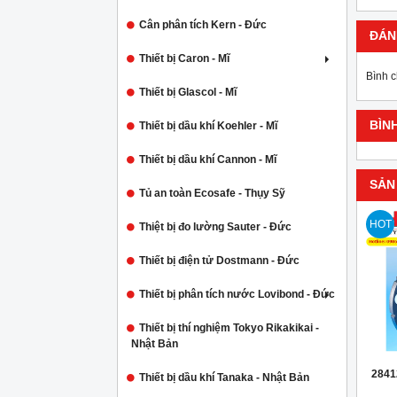
Cân phân tích Kern - Đức
ĐÁN
Thiết bị Caron - Mĩ
Bình 
Thiết bị Glascol - Mĩ
BÌN
Thiết bị dầu khí Koehler - Mĩ
Thiết bị dầu khí Cannon - Mĩ
SẢN
Tủ an toàn Ecosafe - Thụy Sỹ
HOT
Thiệt bị đo lường Sauter - Đức
Thiết bị điện tử Dostmann - Đức
Thiết bị phân tích nước Lovibond - Đức
Thiết bị thí nghiệm Tokyo Rikakikai -
Nhật Bản
2841
Thiết bị dầu khí Tanaka - Nhật Bản