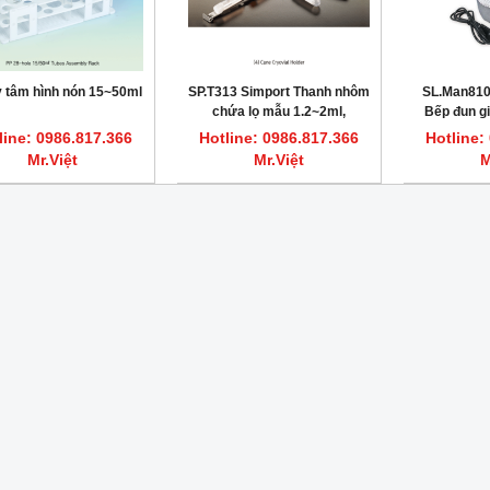
y tâm hình nón 15~50ml
SP.T313 Simport Thanh nhôm
SL.Man8103
chứa lọ mẫu 1.2~2ml,
Bếp đun gi
L290mm
kiểu b
line: 0986.817.366
Hotline: 0986.817.366
Hotline:
Mr.Việt
Mr.Việt
M