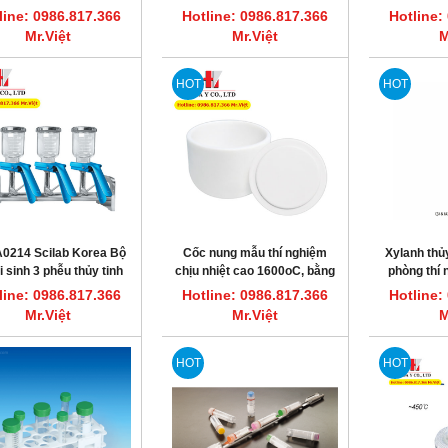
line: 0986.817.366
Hotline: 0986.817.366
Hotline:
Mr.Việt
Mr.Việt
M
HOT
HOT
A0214 Scilab Korea Bộ
Cốc nung mẫu thí nghiệm
Xylanh thủy
i sinh 3 phễu thủy tinh
chịu nhiệt cao 1600oC, bằng
phòng thí
300ml
Alumina
line: 0986.817.366
Hotline: 0986.817.366
Hotline:
Mr.Việt
Mr.Việt
M
HOT
HOT