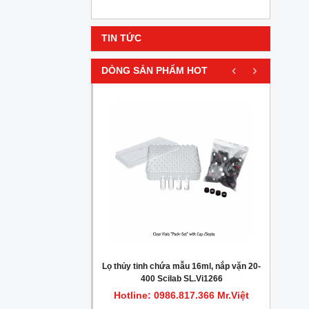
TIN TỨC
‹
›
DÒNG SẢN PHẨM HOT
HOT
gionella trong nước
Lọ thủy tinh chứa mẫu 16ml, nắp vặn 20-
Máy c
400 Scilab SL.Vi1266
.817.366 Mr.Việt
Hotline: 0986.817.366 Mr.Việt
Hot