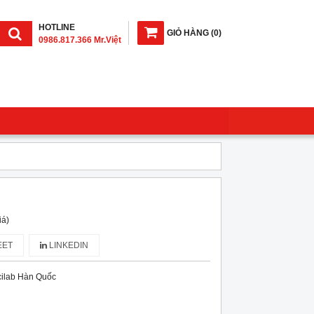
HOTLINE
GIỎ HÀNG
(
0
)
0986.817.366 Mr.Việt
iá)
ET
LINKEDIN
ilab Hàn Quốc