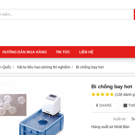
HƯỚNG DẪN MUA HÀNG
TIN TỨC
LIÊN HỆ
àn Quốc
Vật tư tiêu hao phòng thí nghiệm
Bi chống bay hơi
Bi chống bay hơi
(138 đánh g
SHARE
TWE
Xuất xứ :
Sc
Hàng xuất xứ Nhật Bản
