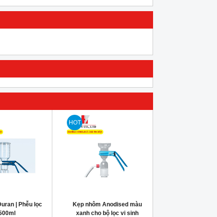
HOT
uran | Phễu lọc
Kẹp nhôm Anodised màu
500ml
xanh cho bộ lọc vi sinh