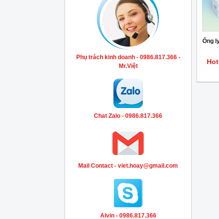
Ống l
Phụ trách kinh doanh - 0986.817.366 -
Hot
Mr.Việt
Chat Zalo - 0986.817.366
Mail Contact - viet.hoay@gmail.com
Alvin - 0986.817.366