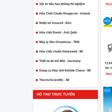
Hot
Vật tư tiêu hao phòng thí nghiệm
Hóa Chất Chuẩn Reagecon - Ireland
HOT
Nhiệt kế Amarell - Đức
Hóa chất Romil - Anh Quốc
Máy ly tâm Ortoalresa - TBN
Hóa chất chuẩn Honeywell - Mĩ
Thiết bị đo khí Witt - Germany
TJ.F
lọc v
Dụng cụ thủy tinh Kimble Chase - Mĩ
Hot
ThermoScientific - Mĩ
HOT
HỔ TRỢ TRỰC TUYẾN