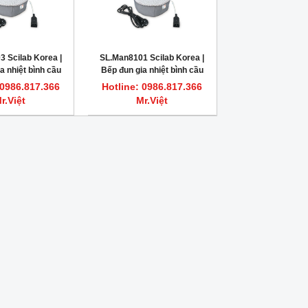
 Scilab Korea |
SL.Man8101 Scilab Korea |
a nhiệt bình cầu
Bếp đun gia nhiệt bình cầu
ọc vải 250ml
kiểu bọc vải 50ml
 0986.817.366
Hotline: 0986.817.366
r.Việt
Mr.Việt