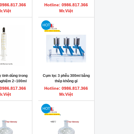
 0986.817.366
Hotline: 0986.817.366
r.Việt
Mr.Việt
HOT
 tinh dùng trong
Cụm lọc 3 phễu 300ml bằng
 nghiệm 2~100ml
thép không gỉ
TRUTH
 0986.817.366
Hotline: 0986.817.366
r.Việt
Mr.Việt
HOT