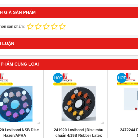
H GIÁ SẢN PHẨM
chọn sản phẩm:
H LUẬN
 PHẨM CÙNG LOẠI
HOT
HOT
20 Lovibond NSB Disc
241920 Lovibond | Disc màu
2472244 D
Hazen/APHA
chuẩn 4/19B Rubber Latex