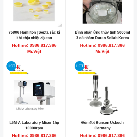
75806 Hamilton | Septa sắc kí
Bình phản ứng thủy tinh 5000ml
khí chịu nhiệt độ cao
3 cổ nhám Duran Scilab Korea
PTFE/silicone rubber 12.7 mm
Hotline: 0986.817.366
Hotline: 0986.817.366
Mr.Việt
Mr.Việt
HOT
HOT
L5M-A Laboratory Mixer 1hp
Đèn đốt Bunsen Usbech
10000rpm
Germany
Hotline: 0986.817.366
Hotline: 0986.817.366