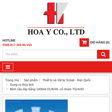
HOTLINE
GIỎ HÀNG
(
0
)
0986.817.366 Mr.Việt
Trang chủ
Sản phẩm
Thiết bị và Vật tư Scilab - Hàn Quốc
Dụng cụ thủy tinh
Bình cầu đáy bằng 1000ml DURAN, cổ nhám TS24/40