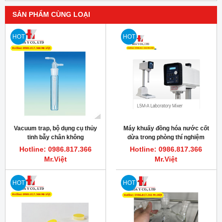
SẢN PHẨM CÙNG LOẠI
HOT
HOT
Vacuum trap, bộ dụng cụ thủy
Máy khuấy đồng hóa nước cốt
tinh bẫy chân không
dừa trong phòng thí nghiệm
L5MA Silverson
Hotline: 0986.817.366
Hotline: 0986.817.366
Mr.Việt
Mr.Việt
HOT
HOT