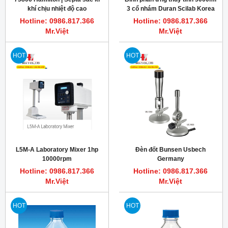
khí chịu nhiệt độ cao
3 cổ nhám Duran Scilab Korea
PTFE/silicone rubber 12.7 mm
Hotline: 0986.817.366
Hotline: 0986.817.366
Mr.Việt
Mr.Việt
HOT
HOT
L5M-A Laboratory Mixer 1hp
Đèn đốt Bunsen Usbech
10000rpm
Germany
Hotline: 0986.817.366
Hotline: 0986.817.366
Mr.Việt
Mr.Việt
HOT
HOT