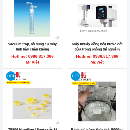
Vacuum trap, bộ dụng cụ thủy
Máy khuấy đồng hóa nước cốt
tinh bẫy chân không
dừa trong phòng thí nghiệm
L5MA Silverson
Hotline: 0986.817.366
Hotline: 0986.817.366
Mr.Việt
Mr.Việt
HOT
HOT
75806 Hamilton | Septa sắc kí
Bình phản ứng thủy tinh 5000ml