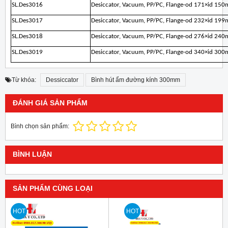
SL.Des3016
Desiccator, Vacuum, PP/PC, Flange-od 171×id 15
SL.Des3017
Desiccator, Vacuum, PP/PC, Flange-od 232×id 19
SL.Des3018
Desiccator, Vacuum, PP/PC, Flange-od 276×id 24
SL.Des3019
Desiccator, Vacuum, PP/PC, Flange-od 340×id 30
Từ khóa:
Dessiccator
Bình hút ẩm đường kính 300mm
ĐÁNH GIÁ SẢN PHẨM
Bình chọn sản phẩm:
BÌNH LUẬN
SẢN PHẨM CÙNG LOẠI
HOT
HOT