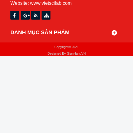
Website:
www.vietscilab.com
DANH MỤC SẢN PHẨM
Copyright© 2021
Designed By
GianHangVN