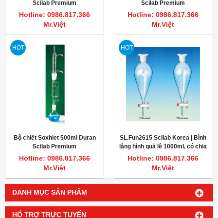
Scilab Premium
Scilab Premium
Hotline: 0986.817.366
Hotline: 0986.817.366
Mr.Việt
Mr.Việt
HOT
HOT
Bộ chiết Soxhlet 500ml Duran
SL.Fun2615 Scilab Korea | Bình
Scilab Premium
lắng hình quả lê 1000ml, có chia
vạch 50ml
Hotline: 0986.817.366
Hotline: 0986.817.366
Mr.Việt
Mr.Việt
DANH MỤC SẢN PHẨM
HỔ TRỢ TRỰC TUYẾN