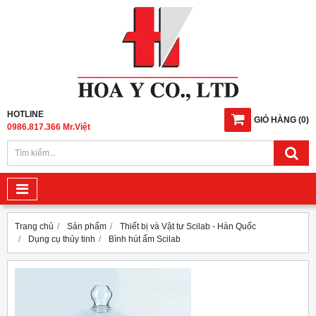
HOTLINE
GIỎ HÀNG
(
0
)
0986.817.366 Mr.Việt
Trang chủ
Sản phẩm
Thiết bị và Vật tư Scilab - Hàn Quốc
Dụng cụ thủy tinh
Bình hút ẩm Scilab