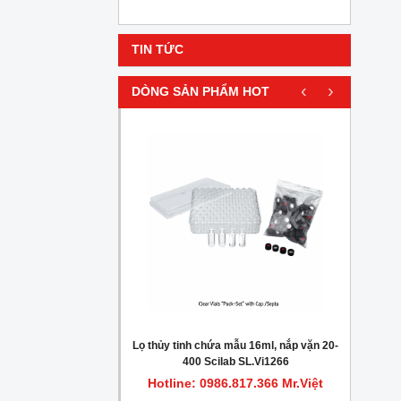
TIN TỨC
‹
›
DÒNG SẢN PHẨM HOT
HOT
gionella trong nước
Lọ thủy tinh chứa mẫu 16ml, nắp vặn 20-
Máy c
400 Scilab SL.Vi1266
.817.366 Mr.Việt
Hotline: 0986.817.366 Mr.Việt
Hot