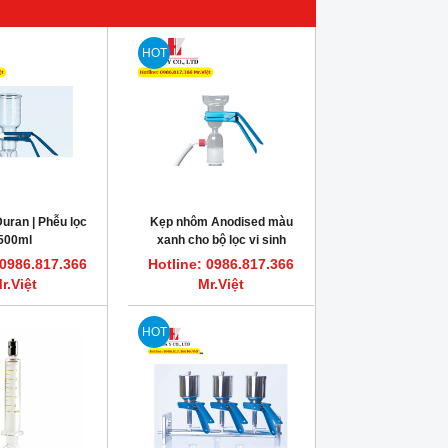
HOT
uran | Phễu lọc
Kẹp nhôm Anodised màu
500ml
xanh cho bộ lọc vi sinh
 0986.817.366
Hotline: 0986.817.366
r.Việt
Mr.Việt
HOT