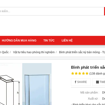
HƯỚNG DẪN MUA HÀNG
TIN TỨC
LIÊN HỆ
àn Quốc
Vật tư tiêu hao phòng thí nghiệm
Bình phát triển sắc ký bản mỏng -
Bình phát triển s
(138 đánh g
SHARE
TWE
Mã sản phẩm :
D
Xuất xứ :
D
- Bình triển khai cho sắc 