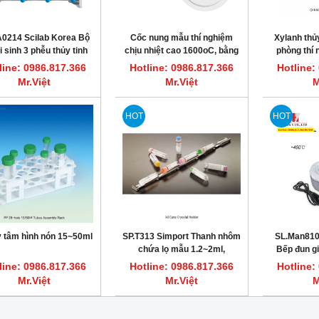
A0214 Scilab Korea Bộ
Cốc nung mẫu thí nghiệm
Xylanh thủy
i sinh 3 phễu thủy tinh
chịu nhiệt cao 1600oC, bằng
phòng thí
300ml
Alumina
line: 0986.817.366
Hotline: 0986.817.366
Hotline:
Mr.Việt
Mr.Việt
M
HOT
HOT
y tâm hình nón 15~50ml
SP.T313 Simport Thanh nhôm
SL.Man8103
chứa lọ mẫu 1.2~2ml,
Bếp đun gi
L290mm
kiểu b
line: 0986.817.366
Hotline: 0986.817.366
Hotline:
Mr.Việt
Mr.Việt
M