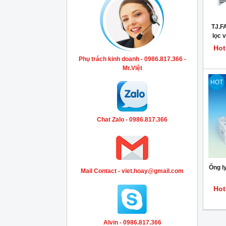
TJ.F
lọc v
Hot
Phụ trách kinh doanh - 0986.817.366 -
Mr.Việt
HOT
Chat Zalo - 0986.817.366
Ống l
Mail Contact - viet.hoay@gmail.com
Hot
Alvin - 0986.817.366