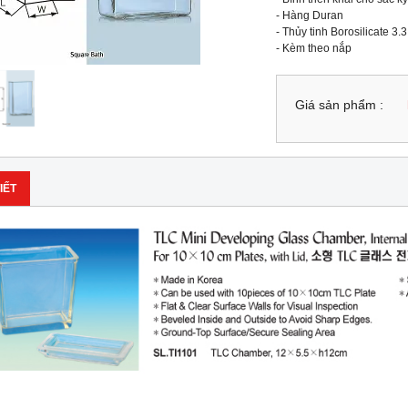
- Hàng Duran

- Thủy tinh Borosilicate 3.3

- Kèm theo nắp
Giá sản phẩm :
IẾT