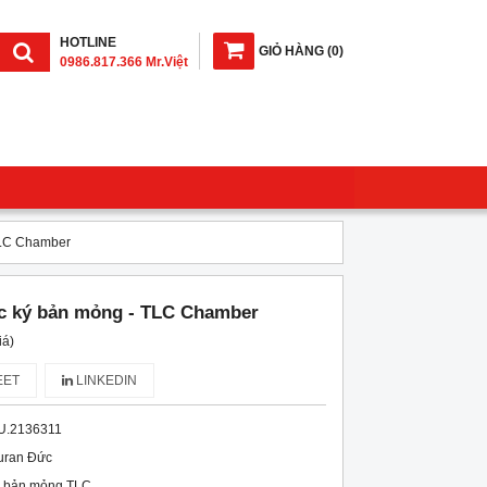
HOTLINE
GIỎ HÀNG
(
0
)
0986.817.366 Mr.Việt
 TLC Chamber
ắc ký bản mỏng - TLC Chamber
iá)
ET
LINKEDIN
U.2136311
uran Đức
ký bản mỏng TLC
