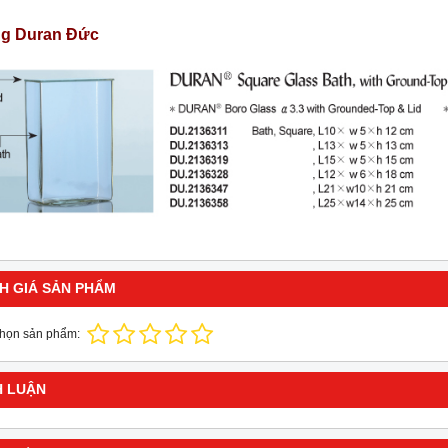
g Duran Đức
H GIÁ SẢN PHẨM
chọn sản phẩm:
H LUẬN