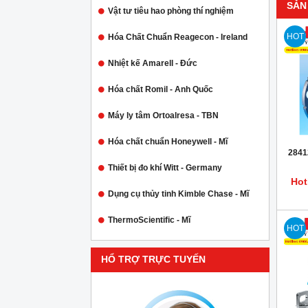
SẢN
Vật tư tiêu hao phòng thí nghiệm
HOT
Hóa Chất Chuẩn Reagecon - Ireland
Nhiệt kế Amarell - Đức
Hóa chất Romil - Anh Quốc
Máy ly tâm Ortoalresa - TBN
Hóa chất chuẩn Honeywell - Mĩ
2841
Thiết bị đo khí Witt - Germany
Hot
Dụng cụ thủy tinh Kimble Chase - Mĩ
ThermoScientific - Mĩ
HOT
HỔ TRỢ TRỰC TUYẾN