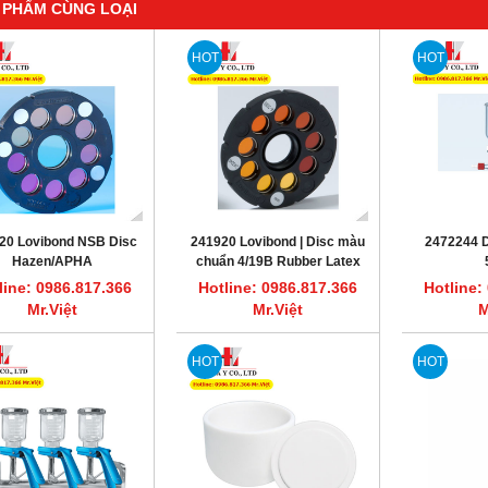
 PHẨM CÙNG LOẠI
HOT
HOT
20 Lovibond NSB Disc
241920 Lovibond | Disc màu
2472244 D
Hazen/APHA
chuẩn 4/19B Rubber Latex
line: 0986.817.366
Hotline: 0986.817.366
Hotline:
Mr.Việt
Mr.Việt
M
HOT
HOT