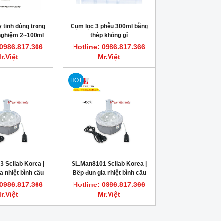
 tinh dùng trong
Cụm lọc 3 phễu 300ml bằng
 nghiệm 2~100ml
thép không gỉ
TRUTH
 0986.817.366
Hotline: 0986.817.366
r.Việt
Mr.Việt
HOT
 Scilab Korea |
SL.Man8101 Scilab Korea |
a nhiệt bình cầu
Bếp đun gia nhiệt bình cầu
ọc vải 250ml
kiểu bọc vải 50ml
 0986.817.366
Hotline: 0986.817.366
r.Việt
Mr.Việt