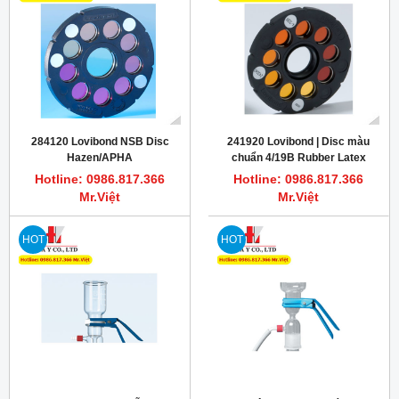
284120 Lovibond NSB Disc
241920 Lovibond | Disc màu
Hazen/APHA
chuẩn 4/19B Rubber Latex
Hotline: 0986.817.366
Hotline: 0986.817.366
Mr.Việt
Mr.Việt
HOT
HOT