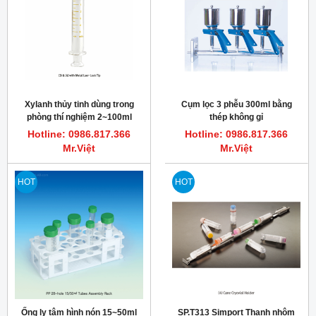
Xylanh thủy tinh dùng trong
Cụm lọc 3 phễu 300ml bằng
phòng thí nghiệm 2~100ml
thép không gỉ
TRUTH
Hotline: 0986.817.366
Hotline: 0986.817.366
Mr.Việt
Mr.Việt
HOT
HOT
Ống ly tâm hình nón 15~50ml
SP.T313 Simport Thanh nhôm