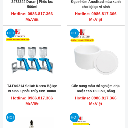
2472244 Duran | Phễu lọc
Kẹp nhôm Anodised màu xanh
500ml
cho bộ lọc vi sinh
Hotline: 0986.817.366
Hotline: 0986.817.366
Mr.Việt
Mr.Việt
HOT
HOT
TJ.FA0214 Scilab Korea Bộ lọc
Cốc nung mẫu thí nghiệm chịu
vi sinh 3 phễu thủy tinh 300ml
nhiệt cao 1600oC, bằng
Alumina
Hotline: 0986.817.366
Hotline: 0986.817.366
Mr.Việt
Mr.Việt
HOT
HOT