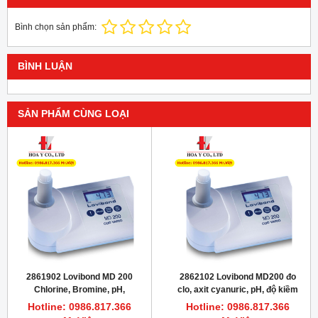
Bình chọn sản phẩm:
BÌNH LUẬN
SẢN PHẨM CÙNG LOẠI
2861902 Lovibond MD 200
2862102 Lovibond MD200 đo
Chlorine, Bromine, pH,
clo, axit cyanuric, pH, độ kiềm
Cyanuric acid, Alkalinity-m,
tổng, đồng, sắt trong nước
Hotline: 0986.817.366
Hotline: 0986.817.366
Calcium hardness, tablet