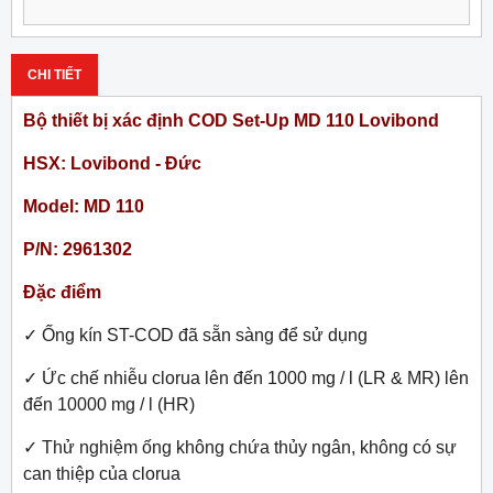
CHI TIẾT
Bộ thiết bị xác định COD Set-Up MD 110 Lovibond
HSX: Lovibond - Đức
Model: MD 110
P/N: 2961302
Đặc điểm
✓
Ống kín ST-COD đã sẵn sàng để sử dụng
✓
Ức chế nhiễu clorua lên đến 1000 mg / l (LR & MR) lên
đến 10000 mg / l (HR)
✓
Thử nghiệm ống không chứa thủy ngân, không có sự
can thiệp của clorua