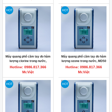
HOT
HOT
Máy quang phổ cầm tay đo hàm
Máy quang phổ cầm tay đo hàm
lượng clorine trong nước,
lượng ozone trong nước, MD50
MD50 Chlorine HR Lovibond
OZONE Lovibond 280135
Hotline: 0986.817.366
Hotline: 0986.817.366
280140
Mr.Việt
Mr.Việt
HOT
HOT