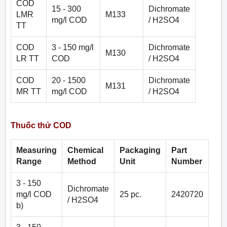
COD
15 - 300
Dichromate
LMR
M133
mg/l COD
/ H2SO4
TT
COD
3 - 150 mg/l
Dichromate
M130
LR TT
COD
/ H2SO4
COD
20 - 1500
Dichromate
M131
MR TT
mg/l COD
/ H2SO4
Thuốc thử COD
Measuring
Chemical
Packaging
Part
Range
Method
Unit
Number
3 - 150
Dichromate
mg/l COD
25 pc.
2420720
/ H2SO4
b)