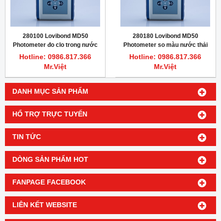
280100 Lovibond MD50
280180 Lovibond MD50
Photometer đo clo trong nước
Photometer so màu nước thải
dạng cầm tay
Hazen, 10 - 500 mg/L Pt
Hotline: 0986.817.366
Hotline: 0986.817.366
Mr.Việt
Mr.Việt
DANH MỤC SẢN PHẨM
HỔ TRỢ TRỰC TUYẾN
TIN TỨC
DÒNG SẢN PHẨM HOT
FANPAGE FACEBOOK
LIÊN KẾT WEBSITE