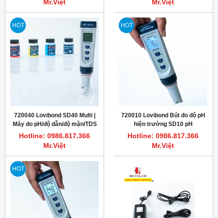
Mr.Việt
Mr.Việt
reagents (OTZ)
HOT
HOT
720040 Lovibond SD40 Multi |
720010 Lovibond Bút đo độ pH
Máy đo pH/độ dẫn/độ mặn/TDS
hiện trường SD10 pH
Hotline: 0986.817.366
Hotline: 0986.817.366
Mr.Việt
Mr.Việt
HOT