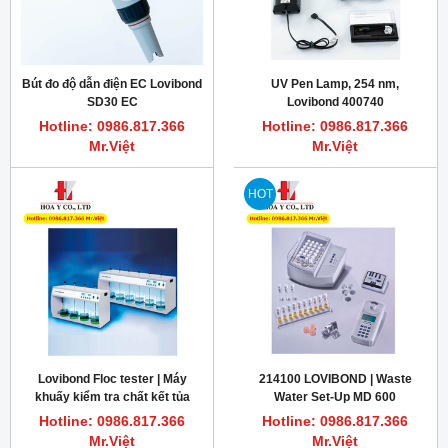
Bút đo độ dẫn điện EC Lovibond
UV Pen Lamp, 254 nm,
SD30 EC
Lovibond 400740
Hotline: 0986.817.366
Hotline: 0986.817.366
Mr.Việt
Mr.Việt
HOT
Lovibond Floc tester | Máy
214100 LOVIBOND | Waste
khuấy kiểm tra chất kết tủa
Water Set-Up MD 600
trong quá trình xử lý nước
Hotline: 0986.817.366
Hotline: 0986.817.366
ET750
Mr.Việt
Mr.Việt