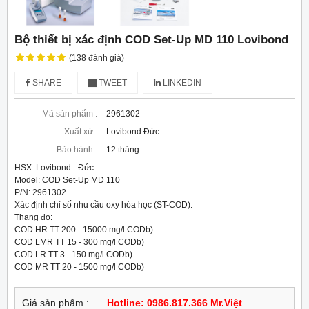
Bộ thiết bị xác định COD Set-Up MD 110 Lovibond
(138 đánh giá)
SHARE
TWEET
LINKEDIN
Mã sản phẩm :
2961302
Xuất xứ :
Lovibond Đức
Bảo hành :
12 tháng
HSX: Lovibond - Đức

Model: COD Set-Up MD 110

P/N: 2961302

Xác định chỉ số nhu cầu oxy hóa học (ST-COD).

Thang đo:

COD HR TT 200 - 15000 mg/l CODb)

COD LMR TT 15 - 300 mg/l CODb)

COD LR TT 3 - 150 mg/l CODb)

COD MR TT 20 - 1500 mg/l CODb)
Giá sản phẩm :
Hotline: 0986.817.366 Mr.Việt