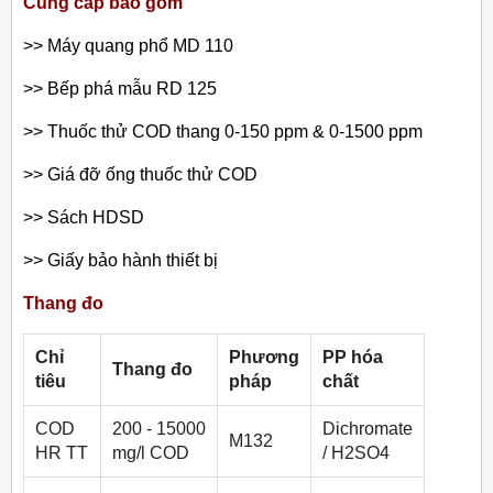
Cung cấp bao gồm
>> Máy quang phổ MD 110
>> Bếp phá mẫu RD 125
>> Thuốc thử COD thang 0-150 ppm & 0-1500 ppm
>> Giá đỡ ống thuốc thử COD
>> Sách HDSD
>> Giấy bảo hành thiết bị
Thang đo
Chỉ
Phương
PP hóa
Thang đo
tiêu
pháp
chất
COD
200 - 15000
Dichromate
M132
HR TT
mg/l COD
/ H2SO4