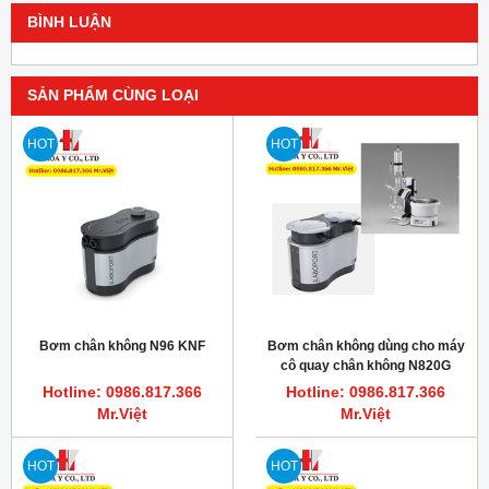
BÌNH LUẬN
SẢN PHẨM CÙNG LOẠI
HOT
HOT
Bơm chân không N96 KNF
Bơm chân không dùng cho máy
cô quay chân không N820G
KNF
Hotline: 0986.817.366
Hotline: 0986.817.366
Mr.Việt
Mr.Việt
HOT
HOT