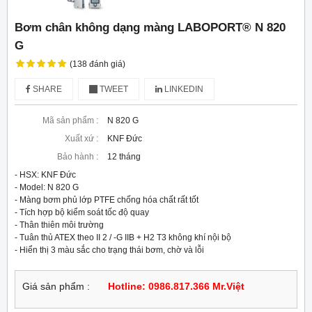
Bơm chân không dạng màng LABOPORT® N 820
G
(138 đánh giá)
SHARE
TWEET
LINKEDIN
Mã sản phẩm :
N 820 G
Xuất xứ :
KNF Đức
Bảo hành :
12 tháng
- HSX: KNF Đức

- Model: N 820 G

- Màng bơm phủ lớp PTFE chống hóa chất rất tốt

- Tích hợp bộ kiểm soát tốc độ quay

- Thân thiên môi trường

- Tuân thủ ATEX theo II 2 / -G IIB + H2 T3 không khí nội bộ

- Hiển thị 3 màu sắc cho trạng thái bơm, chờ và lỗi
Giá sản phẩm :
Hotline: 0986.817.366 Mr.Việt