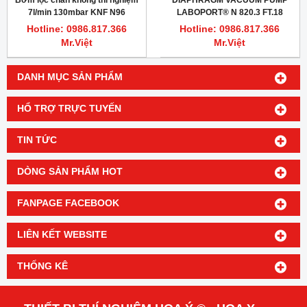
Bơm lọc chân không thí nghiệm
DIAPHRAGM VACUUM PUMP
7l/min 130mbar KNF N96
LABOPORT® N 820.3 FT.18
Hotline: 0986.817.366
Hotline: 0986.817.366
Mr.Việt
Mr.Việt
DANH MỤC SẢN PHẨM
HỔ TRỢ TRỰC TUYẾN
TIN TỨC
DÒNG SẢN PHẨM HOT
FANPAGE FACEBOOK
LIÊN KẾT WEBSITE
THỐNG KÊ