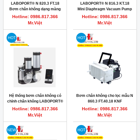
LABOPORT® N 820.3 FT.18
LABOPORT® N 816.3 KT.18
Bơm chân không dạng màng
Mini Diaphragm Vacuum Pump
chống hóa chất, 20L/phút, 8
(Bơm hút chân không)
Hotline: 0986.817.366
Hotline: 0986.817.366
mbar (abs.)
Mr.Việt
Mr.Việt
HOT
HOT
Hệ thống bơm chân không có
Bơm chân không cho lọc mẫu N
chỉnh chân không LABOPORT®
860.3 FT.40.18 KNF
SC 820 G
Hotline: 0986.817.366
Hotline: 0986.817.366
Mr.Việt
Mr.Việt
NEW
HOT