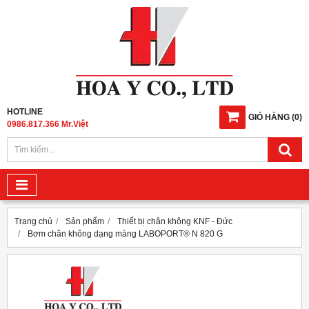
HOTLINE
GIỎ HÀNG
(
0
)
0986.817.366 Mr.Việt
Trang chủ
Sản phẩm
Thiết bị chân không KNF - Đức
Bơm chân không dạng màng LABOPORT® N 820 G