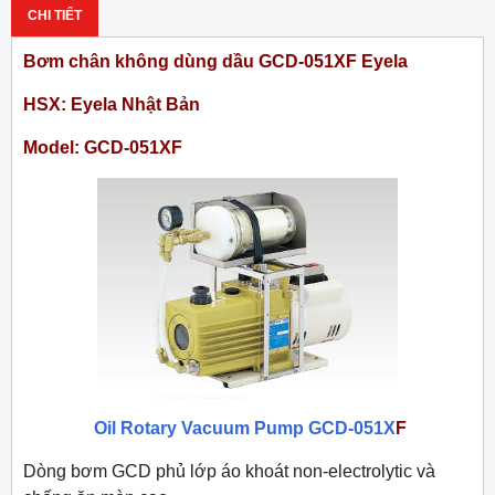
CHI TIẾT
Bơm chân không dùng dầu GCD-051XF Eyela
HSX: Eyela Nhật Bản
Model: GCD-051XF
Oil Rotary Vacuum Pump GCD-051X
F
Dòng bơm GCD phủ lớp áo khoát non-electrolytic và