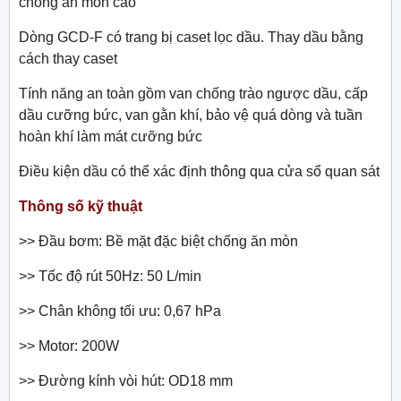
chống ăn mòn cao
Dòng GCD-F có trang bị caset lọc dầu. Thay dầu bằng
cách thay caset
Tính năng an toàn gồm van chống trào ngược dầu, cấp
dầu cưỡng bức, van gằn khí, bảo vệ quá dòng và tuần
hoàn khí làm mát cưỡng bức
Điều kiện dầu có thể xác định thông qua cửa sổ quan sát
Thông số kỹ thuật
>> Đầu bơm: Bề mặt đặc biệt chống ăn mòn
>> Tốc độ rút 50Hz: 50 L/min
>> Chân không tối ưu: 0,67 hPa
>> Motor: 200W
>> Đường kính vòi hút: OD18 mm