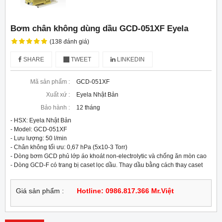
Bơm chân không dùng dầu GCD-051XF Eyela
(138 đánh giá)
SHARE
TWEET
LINKEDIN
Mã sản phẩm :
GCD-051XF
Xuất xứ :
Eyela Nhật Bản
Bảo hành :
12 tháng
- HSX: Eyela Nhật Bản

- Model: GCD-051XF

- Lưu lượng: 50 l/min

- Chân không tối ưu: 0,67 hPa (5x10-3 Torr)

- Dòng bơm GCD phủ lớp áo khoát non-electrolytic và chống ăn mòn cao

- Dòng GCD-F có trang bị caset lọc dầu. Thay dầu bằng cách thay caset
Giá sản phẩm :
Hotline: 0986.817.366 Mr.Việt