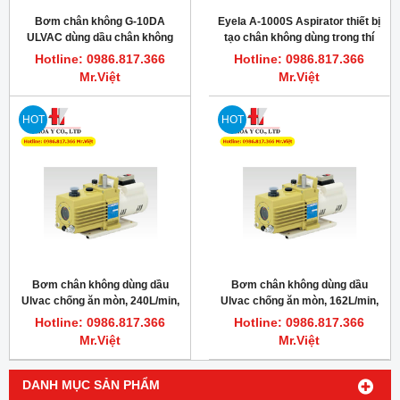
Bơm chân không G-10DA
Eyela A-1000S Aspirator thiết bị
ULVAC dùng dầu chân không
tạo chân không dùng trong thí
nghiệm
Hotline: 0986.817.366
Hotline: 0986.817.366
Mr.Việt
Mr.Việt
HOT
HOT
Bơm chân không dùng dầu
Bơm chân không dùng dầu
Ulvac chống ăn mòn, 240L/min,
Ulvac chống ăn mòn, 162L/min,
GCD-210X
GCD-136X
Hotline: 0986.817.366
Hotline: 0986.817.366
Mr.Việt
Mr.Việt
DANH MỤC SẢN PHẨM