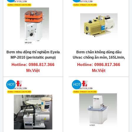
Bơm nhu động thí nghiệm Eyela
Bơm chân không dùng dầu
MP-2010 (peristaltic pump)
Ulvac chống ăn mòn, 165L/min,
GCD-136X ULVAC
Hotline: 0986.817.366
Hotline: 0986.817.366
Mr.Việt
Mr.Việt
HOT
HOT