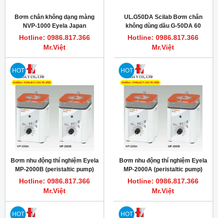
Bơm chân không dạng màng
UL.G50DA Scilab Bơm chân
NVP-1000 Eyela Japan
không dùng dầu G-50DA 60
Lit./min Ulvac
Hotline: 0986.817.366
Hotline: 0986.817.366
Mr.Việt
Mr.Việt
HOT
HOT
Bơm nhu động thí nghiệm Eyela
Bơm nhu động thí nghiệm Eyela
MP-2000B (peristaltic pump)
MP-2000A (peristaltic pump)
80-1450ml/h
10-180ml/h
Hotline: 0986.817.366
Hotline: 0986.817.366
Mr.Việt
Mr.Việt
HOT
HOT