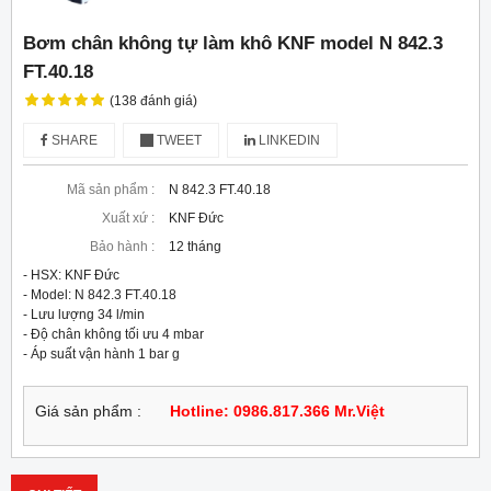
Bơm chân không tự làm khô KNF model N 842.3
FT.40.18
(138 đánh giá)
SHARE
TWEET
LINKEDIN
Mã sản phẩm :
N 842.3 FT.40.18
Xuất xứ :
KNF Đức
Bảo hành :
12 tháng
- HSX: KNF Đức

- Model: N 842.3 FT.40.18

- Lưu lượng 34 l/min

- Độ chân không tối ưu 4 mbar

- Áp suất vận hành 1 bar g
Giá sản phẩm :
Hotline: 0986.817.366 Mr.Việt