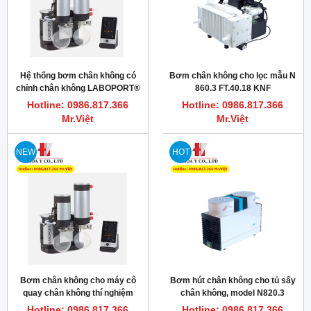
Hệ thống bơm chân không có
Bơm chân không cho lọc mẫu N
chỉnh chân không LABOPORT®
860.3 FT.40.18 KNF
SC 820 G
Hotline: 0986.817.366
Hotline: 0986.817.366
Mr.Việt
Mr.Việt
NEW
HOT
Bơm chân không cho máy cô
Bơm hút chân không cho tủ sấy
quay chân không thí nghiệm
chân không, model N820.3
SC820G KNF
FT.18 KNF
Hotline: 0986.817.366
Hotline: 0986.817.366