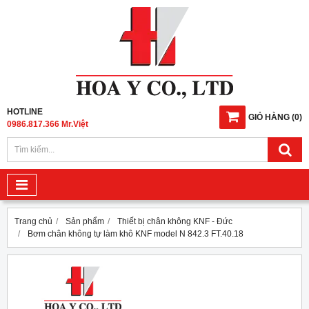
HOTLINE
GIỎ HÀNG
(
0
)
0986.817.366 Mr.Việt
Trang chủ
Sản phẩm
Thiết bị chân không KNF - Đức
Bơm chân không tự làm khô KNF model N 842.3 FT.40.18