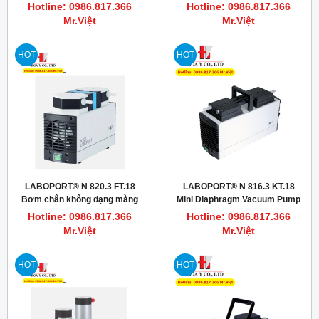
LABOPORT® N 938.50 KT.18
KT.18 20mbar
Hotline: 0986.817.366
Hotline: 0986.817.366
Mr.Việt
Mr.Việt
HOT
HOT
LABOPORT® N 820.3 FT.18
LABOPORT® N 816.3 KT.18
Bơm chân không dạng màng
Mini Diaphragm Vacuum Pump
chống hóa chất, 20L/phút, 8
(Bơm hút chân không)
Hotline: 0986.817.366
Hotline: 0986.817.366
mbar (abs.)
Mr.Việt
Mr.Việt
HOT
HOT