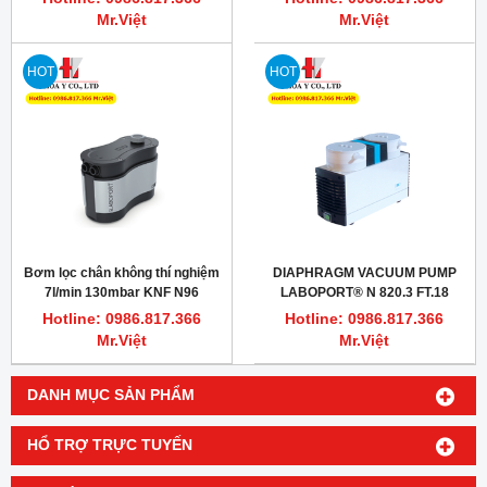
Mr.Việt
Mr.Việt
HOT
HOT
Bơm lọc chân không thí nghiệm
DIAPHRAGM VACUUM PUMP
7l/min 130mbar KNF N96
LABOPORT® N 820.3 FT.18
Hotline: 0986.817.366
Hotline: 0986.817.366
Mr.Việt
Mr.Việt
DANH MỤC SẢN PHẨM
HỔ TRỢ TRỰC TUYẾN