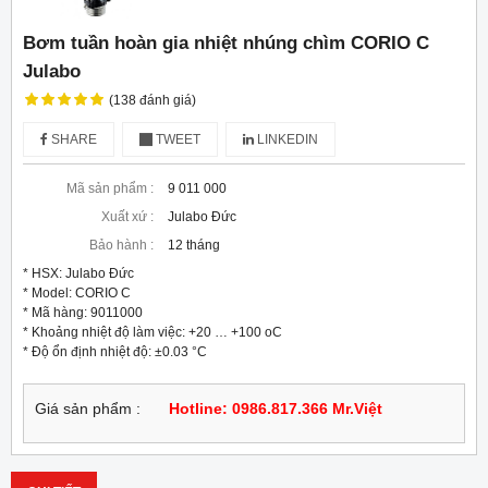
Bơm tuần hoàn gia nhiệt nhúng chìm CORIO C
Julabo
(138 đánh giá)
SHARE
TWEET
LINKEDIN
Mã sản phẩm :
9 011 000
Xuất xứ :
Julabo Đức
Bảo hành :
12 tháng
* HSX: Julabo Đức

* Model: CORIO C

* Mã hàng: 9011000

* Khoảng nhiệt độ làm việc: +20 … +100 oC

* Độ ổn định nhiệt độ: ±0.03 °C
Giá sản phẩm :
Hotline: 0986.817.366 Mr.Việt