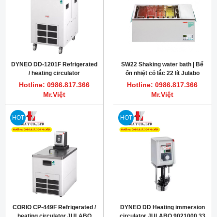
DYNEO DD-1201F Refrigerated
SW22 Shaking water bath | Bể
/ heating circulator
ổn nhiệt có lắc 22 lít Julabo
Hotline: 0986.817.366
Hotline: 0986.817.366
Mr.Việt
Mr.Việt
HOT
HOT
CORIO CP-449F Refrigerated /
DYNEO DD Heating immersion
heating circulator JULABO
circulator JULABO 9021000.33