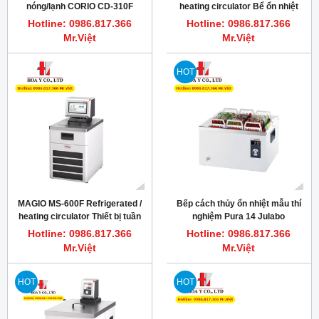
nóng/lạnh CORIO CD-310F
heating circulator Bể ổn nhiệt
JULABO
làm lạnh mẫu thí nghiệm
Hotline: 0986.817.366
Hotline: 0986.817.366
JULABO
Mr.Việt
Mr.Việt
HOT
MAGIO MS-600F Refrigerated /
Bếp cách thủy ổn nhiệt mẫu thí
heating circulator Thiết bị tuần
nghiệm Pura 14 Julabo
hoàn ổn nhiệt nóng/lạnh mẫu
Hotline: 0986.817.366
Hotline: 0986.817.366
Mr.Việt
Mr.Việt
HOT
HOT