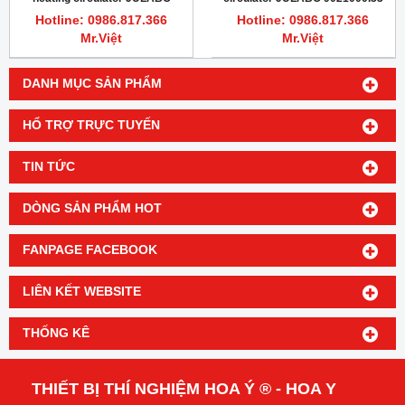
9013716.N1.33
Hotline: 0986.817.366
Hotline: 0986.817.366
Mr.Việt
Mr.Việt
DANH MỤC SẢN PHẨM
HỔ TRỢ TRỰC TUYẾN
TIN TỨC
DÒNG SẢN PHẨM HOT
FANPAGE FACEBOOK
LIÊN KẾT WEBSITE
THỐNG KÊ
THIẾT BỊ THÍ NGHIỆM HOA Ý ® - HOA Y