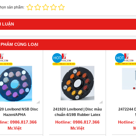
chọn sản phẩm:
H LUẬN
 PHẨM CÙNG LOẠI
HOT
HOT
20 Lovibond NSB Disc
241920 Lovibond | Disc màu
2472244 D
Hazen/APHA
chuẩn 4/19B Rubber Latex
line: 0986.817.366
Hotline: 0986.817.366
Hotline:
Mr.Việt
Mr.Việt
M