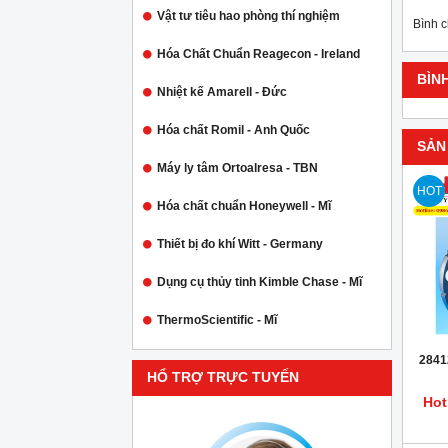
Vật tư tiêu hao phòng thí nghiệm
Bình 
Hóa Chất Chuẩn Reagecon - Ireland
BÌN
Nhiệt kế Amarell - Đức
Hóa chất Romil - Anh Quốc
SẢN
Máy ly tâm Ortoalresa - TBN
HOT
Hóa chất chuẩn Honeywell - Mĩ
Thiết bị đo khí Witt - Germany
Dụng cụ thủy tinh Kimble Chase - Mĩ
ThermoScientific - Mĩ
2841
HỔ TRỢ TRỰC TUYẾN
Hot