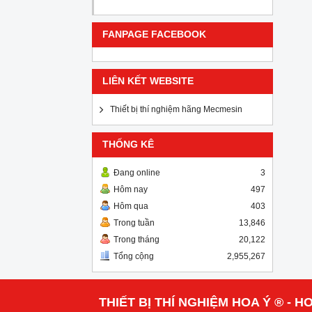
FANPAGE FACEBOOK
LIÊN KẾT WEBSITE
Thiết bị thí nghiệm hãng Mecmesin
THỐNG KÊ
Đang online
3
Hôm nay
497
Hôm qua
403
Trong tuần
13,846
Trong tháng
20,122
Tổng cộng
2,955,267
THIẾT BỊ THÍ NGHIỆM HOA Ý ® - HO