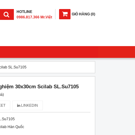
HOTLINE
GIỎ HÀNG
(
0
)
0986.817.366 Mr.Việt
cilab SL.Su7105
nghiệm 30x30cm Scilab SL.Su7105
iá)
ET
LINKEDIN
L.Su7105
ilab Hàn Quốc