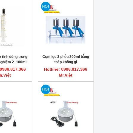
HOT
 tinh dùng trong
Cụm lọc 3 phễu 300ml bằng
 nghiệm 2~100ml
thép không gỉ
TRUTH
 0986.817.366
Hotline: 0986.817.366
r.Việt
Mr.Việt
HOT