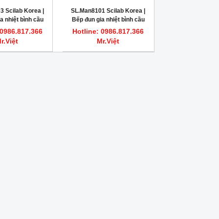
 Scilab Korea |
SL.Man8101 Scilab Korea |
a nhiệt bình cầu
Bếp đun gia nhiệt bình cầu
ọc vải 250ml
kiểu bọc vải 50ml
 0986.817.366
Hotline: 0986.817.366
r.Việt
Mr.Việt
HOT
HOT
Dung dịch vệ sinh bơm tiêm sắc ký
FLASH POINT REFERENCE M
HPLC, GC HAMILTON
Dung dịch chớp cháy chu
Hotline: 0986.817.366 Mr.Việt
Hotline: 0986.817.366