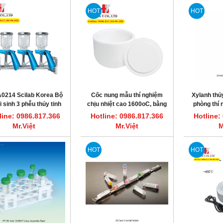
HOT
HOT
A0214 Scilab Korea Bộ
Cốc nung mẫu thí nghiệm
Xylanh thủy
i sinh 3 phễu thủy tinh
chịu nhiệt cao 1600oC, bằng
phòng thí
300ml
Alumina
line: 0986.817.366
Hotline: 0986.817.366
Hotline:
Mr.Việt
Mr.Việt
M
HOT
HOT