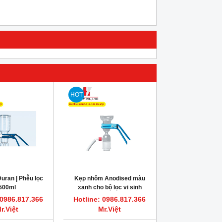
HOT
uran | Phễu lọc
Kẹp nhôm Anodised màu
500ml
xanh cho bộ lọc vi sinh
 0986.817.366
Hotline: 0986.817.366
r.Việt
Mr.Việt