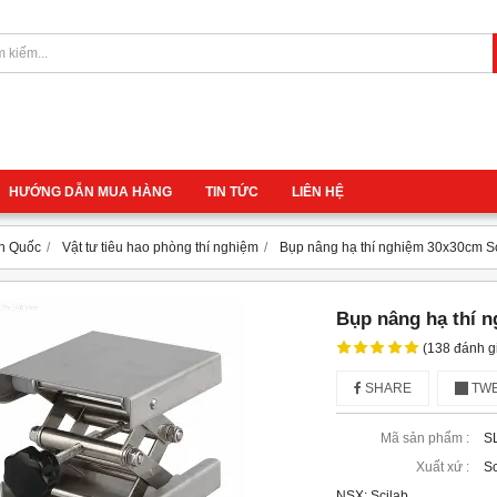
HƯỚNG DẪN MUA HÀNG
TIN TỨC
LIÊN HỆ
àn Quốc
Vật tư tiêu hao phòng thí nghiệm
Bụp nâng hạ thí nghiệm 30x30cm S
Bụp nâng hạ thí 
(138 đánh g
SHARE
TWE
Mã sản phẩm :
S
Xuất xứ :
Sc
NSX: Scilab 