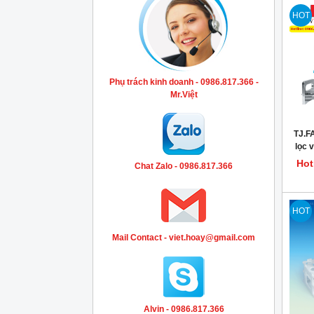
HOT
Phụ trách kinh doanh - 0986.817.366 -
Mr.Việt
TJ.F
lọc v
Hot
Chat Zalo - 0986.817.366
HOT
Mail Contact - viet.hoay@gmail.com
Alvin - 0986.817.366