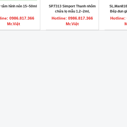
y tâm hình nón 15~50ml
SP.T313 Simport Thanh nhôm
SL.Man8103
chứa lọ mẫu 1.2~2ml,
Bếp đun gi
L290mm
kiểu b
line: 0986.817.366
Hotline: 0986.817.366
Hotline:
Mr.Việt
Mr.Việt
M
HOT
ất nước một lần 7.5L/giờ CWS-8
Máy cất nước một lần 3.5L/giờ CWS-4
DAIHAN DH.WatS8002
DAIHAN DH.WatS8001
line: 0986.817.366 Mr.Việt
Hotline: 0986.817.366 Mr.Việt