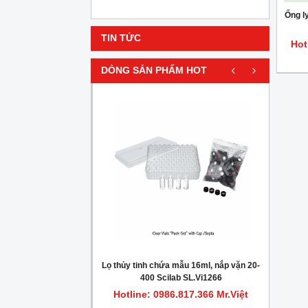
Ống l
TIN TỨC
Hot
‹
›
DÒNG SẢN PHẨM HOT
HOT
gionella trong nước
Lọ thủy tinh chứa mẫu 16ml, nắp vặn 20-
Máy c
400 Scilab SL.Vi1266
.817.366 Mr.Việt
Hotline: 0986.817.366 Mr.Việt
Hot