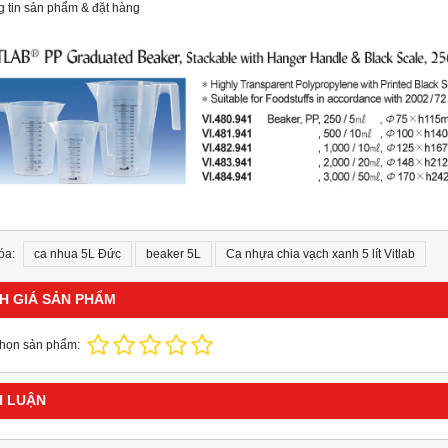
 tin sản phẩm & đặt hàng
óa:
ca nhua 5L Đức
beaker 5L
Ca nhựa chia vạch xanh 5 lít Vitlab
H GIÁ SẢN PHẨM
chọn sản phẩm:
H LUẬN