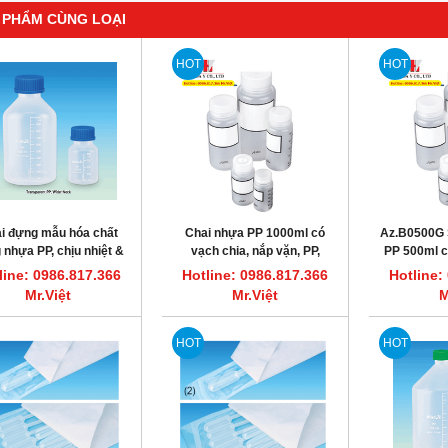
 PHẨM CÙNG LOẠI
HOT
HOT
 đựng mẫu hóa chất
Chai nhựa PP 1000ml có
Az.B0500G 
 nhựa PP, chịu nhiệt &
vạch chia, nắp vặn, PP,
PP 500ml c
g hóa chất ăn mòn tốt
Azlon, Az.B1000G
vặn,
line: 0986.817.366
Hotline: 0986.817.366
Hotline:
100~5,000ml
Mr.Việt
Mr.Việt
M
HOT
HOT