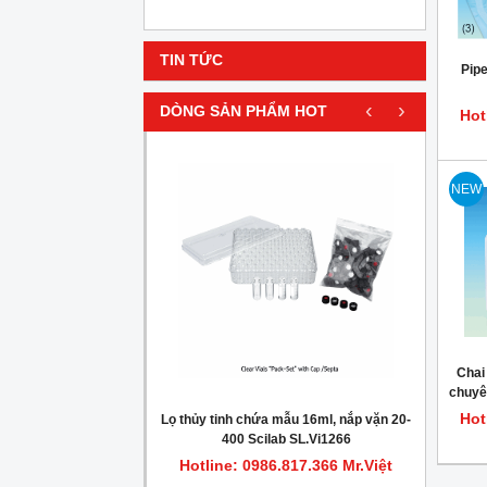
TIN TỨC
Pip
‹
›
DÒNG SẢN PHẨM HOT
Hot
HOT
NEW
Chai
chuyê
hóa 
Hot
gionella trong nước
Lọ thủy tinh chứa mẫu 16ml, nắp vặn 20-
Máy c
400 Scilab SL.Vi1266
.817.366 Mr.Việt
Hotline: 0986.817.366 Mr.Việt
Hot