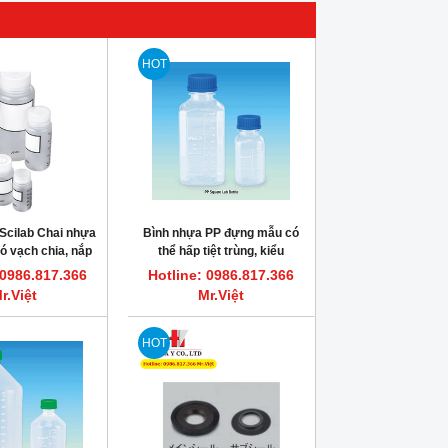
HOT
Scilab Chai nhựa
Bình nhựa PP đựng mẫu có
ó vạch chia, nắp
thể hấp tiệt trùng, kiểu
 PP, Azlon
vuông, Hàn Quốc
 0986.817.366
Hotline: 0986.817.366
r.Việt
Mr.Việt
HOT