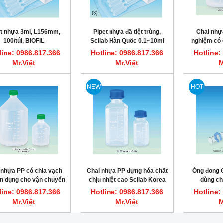
et nhựa 3ml, L156mm,
Pipet nhựa đã tiệt trùng,
Chai nhự
100/túi, BIOFIL
Scilab Hàn Quốc 0.1~10ml
nghiệm có c
thể hấ
line: 0986.817.366
Hotline: 0986.817.366
Hotline:
Mr.Việt
Mr.Việt
M
HOT
NEW
HOT
 nhựa PP có chia vạch
Chai nhựa PP đựng hóa chất
Óng đong 
n dụng cho vận chuyển
chịu nhiệt cao Scilab Korea
dùng ch
chất Wids 100~2,000ml
100~1,000ml
line: 0986.817.366
Hotline: 0986.817.366
Hotline:
ất nước một lần 7.5L/giờ CWS-8
Máy cất nước một lần 3.5L/giờ CWS-4
DAIHAN DH.WatS8002
DAIHAN DH.WatS8001
Mr.Việt
Mr.Việt
M
line: 0986.817.366 Mr.Việt
Hotline: 0986.817.366 Mr.Việt