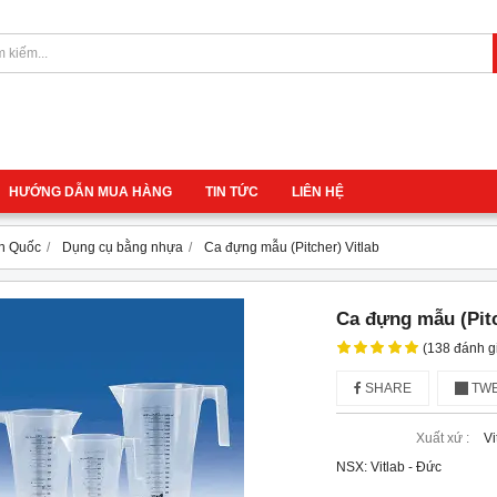
HƯỚNG DẪN MUA HÀNG
TIN TỨC
LIÊN HỆ
àn Quốc
Dụng cụ bằng nhựa
Ca đựng mẫu (Pitcher) Vitlab
Ca đựng mẫu (Pitc
(138 đánh g
SHARE
TWE
Xuất xứ :
Vi
NSX: Vitlab - Đức