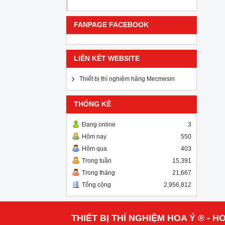
FANPAGE FACEBOOK
LIÊN KẾT WEBSITE
Thiết bị thí nghiệm hãng Mecmesin
THỐNG KÊ
Đang online
3
Hôm nay
550
Hôm qua
403
Trong tuần
15,391
Trong tháng
21,667
Tổng cộng
2,956,812
THIẾT BỊ THÍ NGHIỆM HOA Ý ® - HO