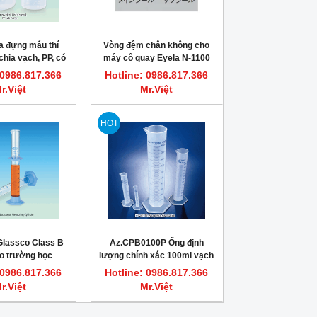
a đựng mẫu thí
Vòng đệm chân không cho
hia vạch, PP, có
máy cô quay Eyela N-1100
p tiệt trùng
 0986.817.366
Hotline: 0986.817.366
r.Việt
Mr.Việt
HOT
HOT
HOT
Glassco Class B
Az.CPB0100P Ống định
o trường học
lượng chính xác 100ml vạch
xanh Azlon
 0986.817.366
Hotline: 0986.817.366
Dung dịch vệ sinh bơm tiêm sắc ký
FLASH POINT REFERENCE M
HPLC, GC HAMILTON
Dung dịch chớp cháy chu
r.Việt
Mr.Việt
Hotline: 0986.817.366 Mr.Việt
Hotline: 0986.817.366