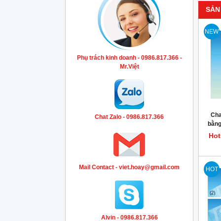
SẢN
NEW
Phụ trách kinh doanh - 0986.817.366 -
Mr.Việt
Chai
Chat Zalo - 0986.817.366
bằng
khán
Hot
Mail Contact - viet.hoay@gmail.com
HOT
Alvin - 0986.817.366