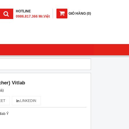
HOTLINE
GIỎ HÀNG
(
0
)
0986.817.366 Mr.Việt
her) Vitlab
iá)
ET
LINKEDIN
tlab Ý