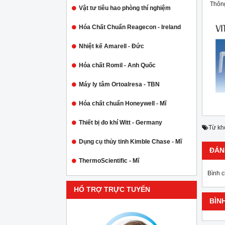
Thông
Vật tư tiêu hao phòng thí nghiệm
Hóa Chất Chuẩn Reagecon - Ireland
Nhiệt kế Amarell - Đức
Hóa chất Romil - Anh Quốc
Máy ly tâm Ortoalresa - TBN
Hóa chất chuẩn Honeywell - Mĩ
Thiết bị đo khí Witt - Germany
Từ kh
Dụng cụ thủy tinh Kimble Chase - Mĩ
ĐÁN
ThermoScientific - Mĩ
Bình 
HỔ TRỢ TRỰC TUYẾN
BÌN