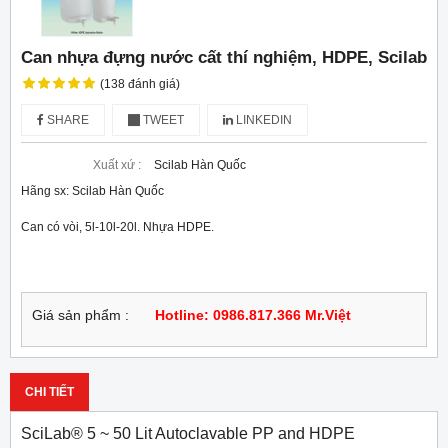
Can nhựa đựng nước cất thí nghiệm, HDPE, Scilab
(138 đánh giá)
SHARE
TWEET
LINKEDIN
Xuất xứ :
Scilab Hàn Quốc
Hãng sx: Scilab Hàn Quốc
Can có vòi, 5l-10l-20l. Nhựa HDPE.
Giá sản phẩm :
Hotline: 0986.817.366 Mr.Việt
CHI TIẾT
SciLab® 5 ~ 50 Lit Autoclavable PP and HDPE