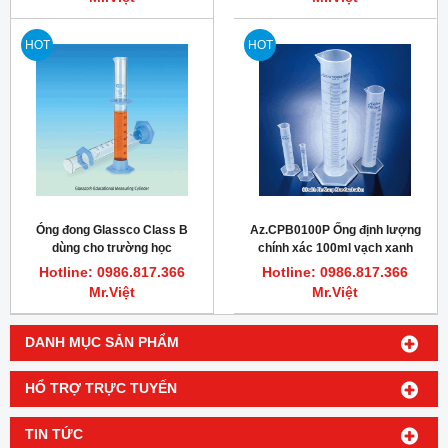
HOT
HOT
Óng đong Glassco Class B
Az.CPB0100P Ống định lượng
dùng cho trường học
chính xác 100ml vạch xanh
Azlon
Hotline: 0986.817.366
Hotline: 0986.817.366
Mr.Việt
Mr.Việt
DANH MỤC SẢN PHẨM
HỔ TRỢ TRỰC TUYẾN
TIN TỨC