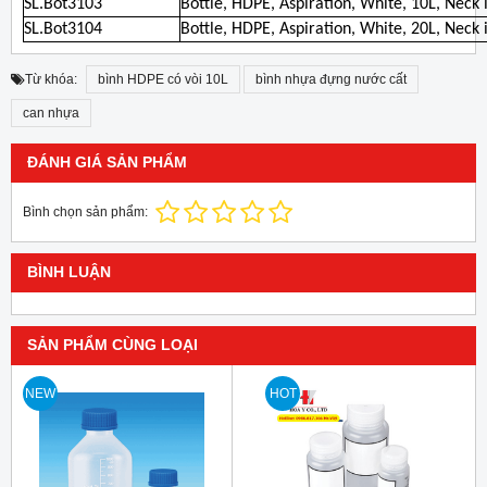
SL.Bot3103
Bottle, HDPE, Aspiration, White, 10L, Ne
SL.Bot3104
Bottle, HDPE, Aspiration, White, 20L, Ne
Từ khóa:
bình HDPE có vòi 10L
bình nhựa đựng nước cất
can nhựa
ĐÁNH GIÁ SẢN PHẨM
Bình chọn sản phẩm:
BÌNH LUẬN
SẢN PHẨM CÙNG LOẠI
NEW
HOT