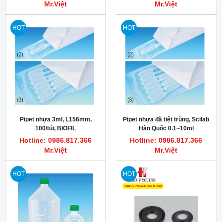
Mr.Việt
Mr.Việt
HOT
HOT
Pipet nhựa 3ml, L156mm,
Pipet nhựa đã tiệt trùng, Scilab
100/túi, BIOFIL
Hàn Quốc 0.1~10ml
Hotline: 0986.817.366
Hotline: 0986.817.366
Mr.Việt
Mr.Việt
HOT
HOT