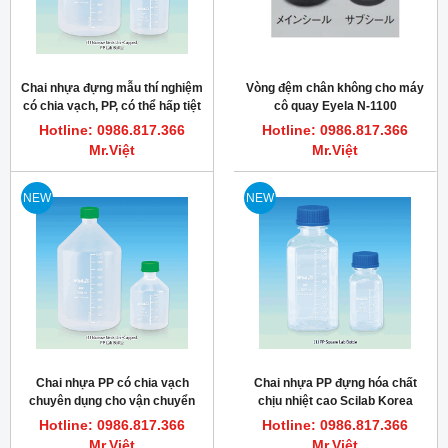
Chai nhựa đựng mẫu thí nghiệm
Vòng đệm chân không cho máy
có chia vạch, PP, có thể hấp tiệt
cô quay Eyela N-1100
trùng
Hotline: 0986.817.366
Hotline: 0986.817.366
Mr.Việt
Mr.Việt
NEW
NEW
Chai nhựa PP có chia vạch
Chai nhựa PP đựng hóa chất
chuyên dụng cho vận chuyển
chịu nhiệt cao Scilab Korea
hóa chất Wids 100~2,000ml
100~1,000ml
Hotline: 0986.817.366
Hotline: 0986.817.366
Mr.Việt
Mr.Việt