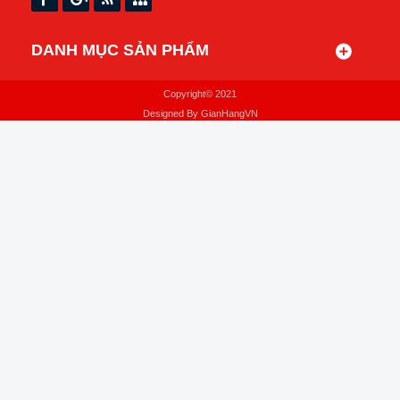
DANH MỤC SẢN PHẨM
Copyright© 2021
Designed By
GianHangVN