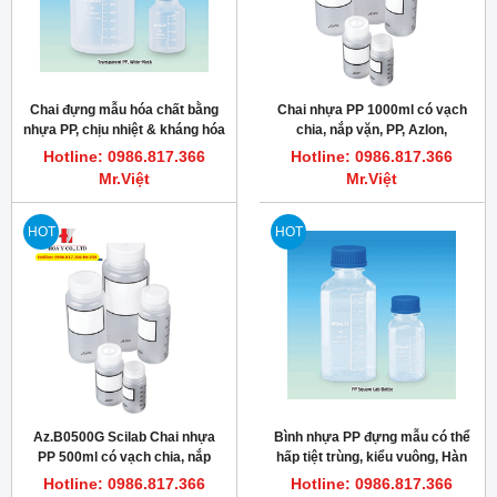
Chai đựng mẫu hóa chất bằng
Chai nhựa PP 1000ml có vạch
nhựa PP, chịu nhiệt & kháng hóa
chia, nắp vặn, PP, Azlon,
chất ăn mòn tốt 100~5,000ml
Az.B1000G
Hotline: 0986.817.366
Hotline: 0986.817.366
Mr.Việt
Mr.Việt
HOT
HOT
Az.B0500G Scilab Chai nhựa
Bình nhựa PP đựng mẫu có thể
PP 500ml có vạch chia, nắp
hấp tiệt trùng, kiểu vuông, Hàn
vặn, PP, Azlon
Quốc
Hotline: 0986.817.366
Hotline: 0986.817.366