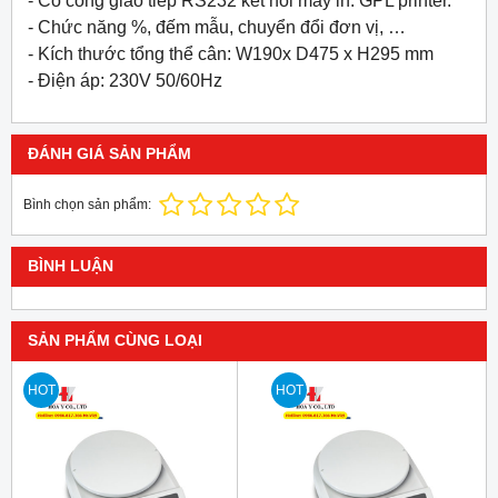
- Có cổng giao tiếp RS232 kết nối máy in. GPL printer.
- Chức năng %, đếm mẫu, chuyển đổi đơn vị, …
- Kích thước tổng thể cân: W190x D475 x H295 mm
- Điện áp: 230V 50/60Hz
ĐÁNH GIÁ SẢN PHẨM
Bình chọn sản phẩm:
BÌNH LUẬN
SẢN PHẨM CÙNG LOẠI
HOT
HOT