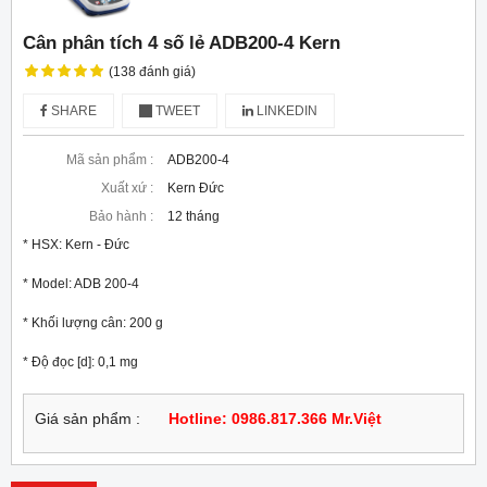
Cân phân tích 4 số lẻ ADB200-4 Kern
(138 đánh giá)
SHARE
TWEET
LINKEDIN
Mã sản phẩm :
ADB200-4
Xuất xứ :
Kern Đức
Bảo hành :
12 tháng
* HSX: Kern - Đức

* Model: ADB 200-4

* Khối lượng cân: 200 g

* Độ đọc [d]: 0,1 mg
Giá sản phẩm :
Hotline: 0986.817.366 Mr.Việt