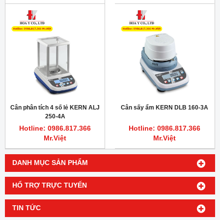
Cân phân tích 4 số lẻ KERN ALJ
Cân sấy ẩm KERN DLB 160-3A
250-4A
Hotline: 0986.817.366
Hotline: 0986.817.366
Mr.Việt
Mr.Việt
DANH MỤC SẢN PHẨM
HỔ TRỢ TRỰC TUYẾN
TIN TỨC