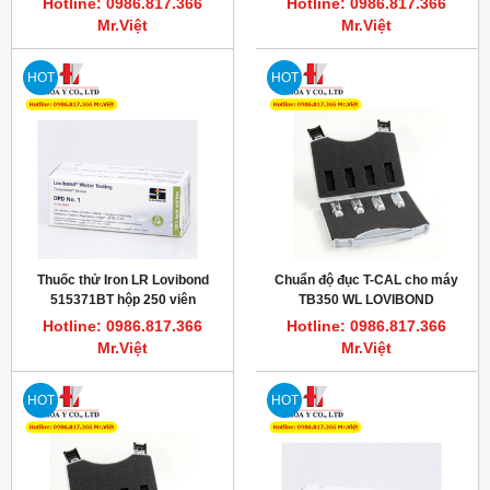
Hotline: 0986.817.366
Hotline: 0986.817.366
Mr.Việt
Mr.Việt
HOT
HOT
Thuốc thử Iron LR Lovibond
Chuẩn độ đục T-CAL cho máy
515371BT hộp 250 viên
TB350 WL LOVIBOND
Hotline: 0986.817.366
Hotline: 0986.817.366
Mr.Việt
Mr.Việt
HOT
HOT