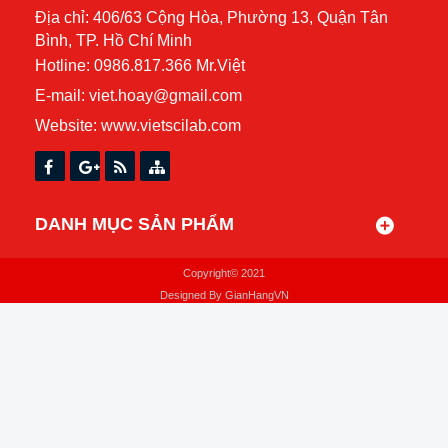
Địa chỉ: 406/63 Cộng Hòa, Phường 13, Quận Tân
Bình, TP. Hồ Chí Minh
Hotline: 0986.817.366 Mr.Việt
E-mail: viet.hoay@gmail.com
Website:
www.vietscilab.com
DANH MỤC SẢN PHẨM
Copyright© 2021
Designed By
GianHangVN