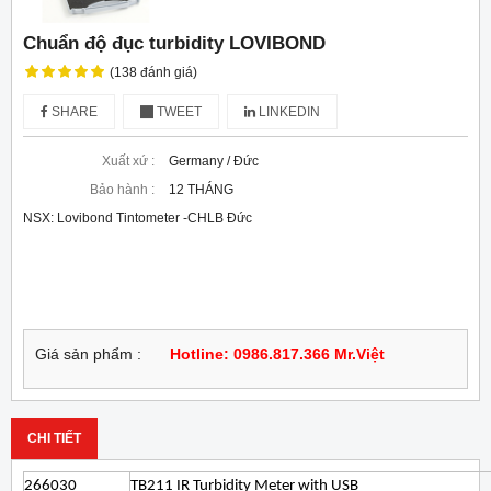
Chuẩn độ đục turbidity LOVIBOND
(138 đánh giá)
SHARE
TWEET
LINKEDIN
Xuất xứ :
Germany / Đức
Bảo hành :
12 THÁNG
NSX: Lovibond Tintometer -CHLB Đức
Giá sản phẩm :
Hotline: 0986.817.366 Mr.Việt
CHI TIẾT
266030
TB211 IR Turbidity Meter with USB