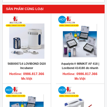
SẢN PHẨM CÙNG LOẠI
HOT
56B000714 LOVIBOND DI20
Aqualytic® MINIKIT AF 418 |
Incubator
Lovibond 414180 đo nhanh
cloride 10 - 5000 mg/L
Hotline: 0986.817.366
Hotline: 0986.817.366
Mr.Việt
Mr.Việt
HOT
HOT