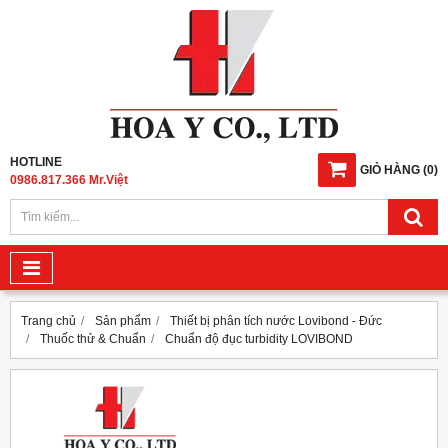
HOTLINE
GIỎ HÀNG
(
0
)
0986.817.366 Mr.Việt
Trang chủ
Sản phẩm
Thiết bị phân tích nước Lovibond - Đức
Thuốc thử & Chuẩn
Chuẩn độ đục turbidity LOVIBOND