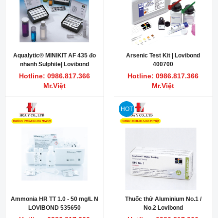
Aqualytic® MINIKIT AF 435 đo
Arsenic Test Kit | Lovibond
nhanh Sulphite| Lovibond
400700
414350
Hotline: 0986.817.366
Hotline: 0986.817.366
Mr.Việt
Mr.Việt
HOT
Ammonia HR TT 1.0 - 50 mg/L N
Thuốc thử Aluminium No.1 /
LOVIBOND 535650
No.2 Lovibond