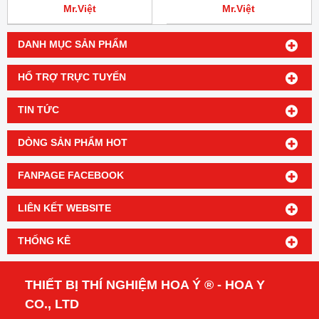
Mr.Việt
Mr.Việt
DANH MỤC SẢN PHẨM
HỔ TRỢ TRỰC TUYẾN
TIN TỨC
DÒNG SẢN PHẨM HOT
FANPAGE FACEBOOK
LIÊN KẾT WEBSITE
THỐNG KÊ
THIẾT BỊ THÍ NGHIỆM HOA Ý ® - HOA Y
CO., LTD