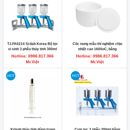
TJ.FA0214 Scilab Korea Bộ lọc
Cốc nung mẫu thí nghiệm chịu
vi sinh 3 phễu thủy tinh 300ml
nhiệt cao 1600oC, bằng
Alumina
Hotline: 0986.817.366
Hotline: 0986.817.366
Mr.Việt
Mr.Việt
HOT
HOT
Xylanh thủy tinh dùng trong
Cụm lọc 3 phễu 300ml bằng