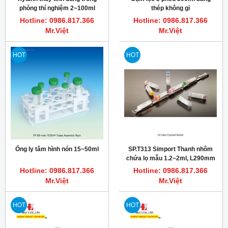
phòng thí nghiệm 2~100ml
thép không gỉ
TRUTH
Hotline: 0986.817.366
Hotline: 0986.817.366
Mr.Việt
Mr.Việt
HOT
HOT
Ống ly tâm hình nón 15~50ml
SP.T313 Simport Thanh nhôm
chứa lọ mẫu 1.2~2ml, L290mm
Hotline: 0986.817.366
Hotline: 0986.817.366
Mr.Việt
Mr.Việt
HOT
HOT