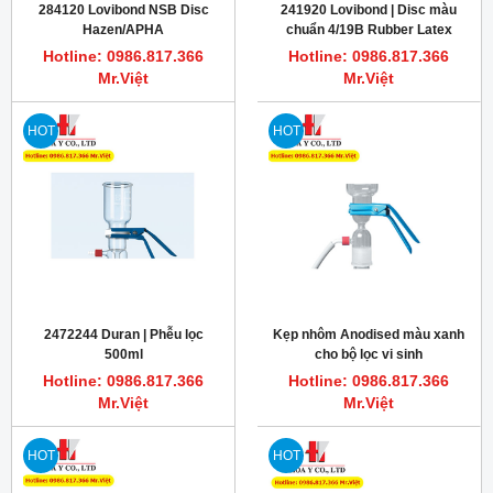
284120 Lovibond NSB Disc
241920 Lovibond | Disc màu
Hazen/APHA
chuẩn 4/19B Rubber Latex
Hotline: 0986.817.366
Hotline: 0986.817.366
Mr.Việt
Mr.Việt
HOT
HOT
2472244 Duran | Phễu lọc
Kẹp nhôm Anodised màu xanh
500ml
cho bộ lọc vi sinh
Hotline: 0986.817.366
Hotline: 0986.817.366
Mr.Việt
Mr.Việt
HOT
HOT