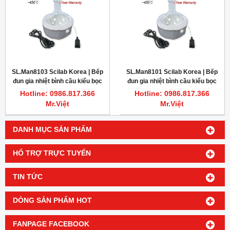
SL.Man8103 Scilab Korea | Bếp
SL.Man8101 Scilab Korea | Bếp
đun gia nhiệt bình cầu kiểu bọc
đun gia nhiệt bình cầu kiểu bọc
vải 250ml
vải 50ml
Hotline: 0986.817.366
Hotline: 0986.817.366
Mr.Việt
Mr.Việt
DANH MỤC SẢN PHẨM
HỔ TRỢ TRỰC TUYẾN
TIN TỨC
DÒNG SẢN PHẨM HOT
FANPAGE FACEBOOK