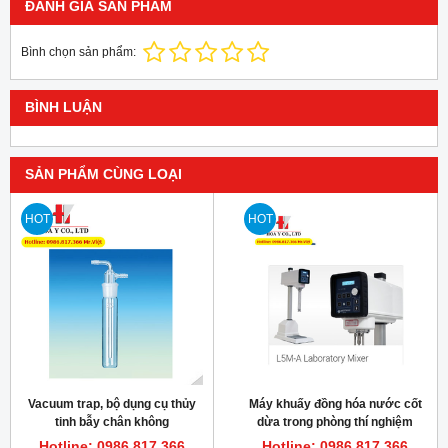
ĐÁNH GIÁ SẢN PHẨM
Bình chọn sản phẩm:
BÌNH LUẬN
SẢN PHẨM CÙNG LOẠI
HOT
HOT
Vacuum trap, bộ dụng cụ thủy
Máy khuấy đồng hóa nước cốt
tinh bẫy chân không
dừa trong phòng thí nghiệm
L5MA Silverson
Hotline: 0986.817.366
Hotline: 0986.817.366