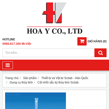
HOTLINE
GIỎ HÀNG
(
0
)
0986.817.366 Mr.Việt
Trang chủ
Sản phẩm
Thiết bị và Vật tư Scilab - Hàn Quốc
Dụng cụ thủy tinh
Cột nhồi sắc ký thủy tinh Scilab