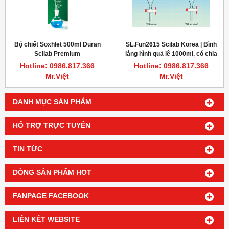
Bộ chiết Soxhlet 500ml Duran
SL.Fun2615 Scilab Korea | Bình
Scilab Premium
lắng hình quả lê 1000ml, có chia
vạch 50ml
Hotline: 0986.817.366
Hotline: 0986.817.366
Mr.Việt
Mr.Việt
DANH MỤC SẢN PHẨM
HỔ TRỢ TRỰC TUYẾN
TIN TỨC
DÒNG SẢN PHẨM HOT
FANPAGE FACEBOOK
LIÊN KẾT WEBSITE