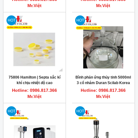
Mr.Việt
Mr.Việt
HOT
HOT
75806 Hamilton | Septa sắc kí
Bình phản ứng thủy tinh 5000ml
khí chịu nhiệt độ cao
3 cổ nhám Duran Scilab Korea
PTFE/silicone rubber 12.7 mm
Hotline: 0986.817.366
Hotline: 0986.817.366
Mr.Việt
Mr.Việt
HOT
HOT