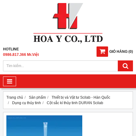
HOTLINE
GIỎ HÀNG
(
0
)
0986.817.366 Mr.Việt
Trang chủ
Sản phẩm
Thiết bị và Vật tư Scilab - Hàn Quốc
Dụng cụ thủy tinh
Cột sắc kí thủy tinh DURAN Scilab