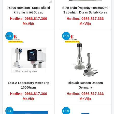
75806 Hamilton | Septa sắc kí
Bình phản ứng thủy tinh 5000ml
khí chịu nhiệt độ cao
3 cổ nhám Duran Scilab Korea
PTFE/silicone rubber 12.7 mm
Hotline: 0986.817.366
Hotline: 0986.817.366
Mr.Việt
Mr.Việt
HOT
HOT
L5M-A Laboratory Mixer 1hp
Đèn đốt Bunsen Usbech
10000rpm
Germany
Hotline: 0986.817.366
Hotline: 0986.817.366
Mr.Việt
Mr.Việt
HOT
HOT