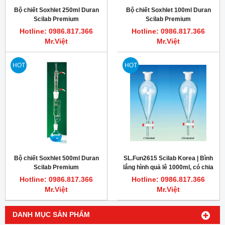
Bộ chiết Soxhlet 250ml Duran
Bộ chiết Soxhlet 100ml Duran
Scilab Premium
Scilab Premium
Hotline: 0986.817.366
Hotline: 0986.817.366
Mr.Việt
Mr.Việt
HOT
HOT
Bộ chiết Soxhlet 500ml Duran
SL.Fun2615 Scilab Korea | Bình
Scilab Premium
lắng hình quả lê 1000ml, có chia
vạch 50ml
Hotline: 0986.817.366
Hotline: 0986.817.366
Mr.Việt
Mr.Việt
DANH MỤC SẢN PHẨM