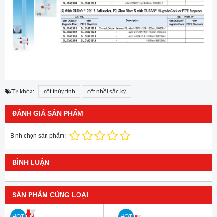
Từ khóa:
cột thủy tinh
cột nhồi sắc ký
ĐÁNH GIÁ SẢN PHẨM
Bình chọn sản phẩm:
BÌNH LUẬN
SẢN PHẨM CÙNG LOẠI
HOT
HOT