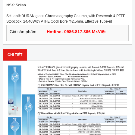
NSX: Scilab
SciLab® DURAN glass Chromatography Column, with Reservoir & PTFE 
Stopcock, 24/40With PTFE Cock Bore Φ2.5mm, Effective Tube-id 
Φ13.4~63.6/height 500mm
Giá sản phẩm :
Hotline: 0986.817.366 Mr.Việt
CHI TIẾT