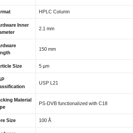
rmat
HPLC Column
rdware Inner
2.1 mm
ameter
rdware
150 mm
ngth
rticle Size
5 µm
SP
USP L21
assification
cking Material
PS-DVB functionalized with C18
pe
re Size
100 Å