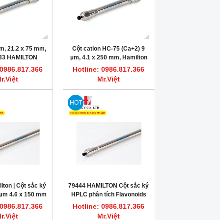
m, 21.2 x 75 mm,
Cột cation HC-75 (Ca+2) 9
933 HAMILTON
µm, 4.1 x 250 mm, Hamilton
PN: 79431
 0986.817.366
Hotline: 0986.817.366
r.Việt
Mr.Việt
HOT
ton | Cột sắc ký
79444 HAMILTON Cột sắc ký
µm 4.6 x 150 mm
HPLC phân tích Flavonoids
150 x 4.1 mm PRP-1, 5 µm
 0986.817.366
Hotline: 0986.817.366
r.Việt
Mr.Việt