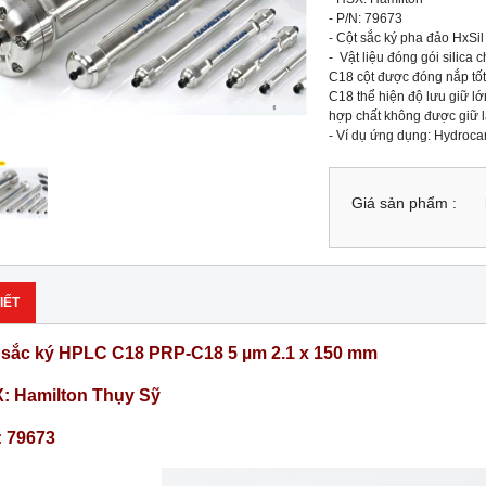
- P/N: 79673

- Cột sắc ký pha đảo HxSil
-  Vật liệu đóng gói silica
C18 cột được đóng nắp tốt đ
C18 thể hiện độ lưu giữ lớ
hợp chất không được giữ lạ
- Ví dụ ứng dụng: Hydroca
Giá sản phẩm :
IẾT
 sắc ký HPLC C18 PRP-C18 5 µm 2.1 x 150 mm
: Hamilton Thụy Sỹ
: 79673