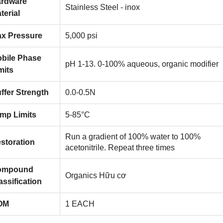
rdware
Stainless Steel - inox
terial
x Pressure
5,000 psi
bile Phase
pH 1-13. 0-100% aqueous, organic modifier
mits
ffer Strength
0.0-0.5N
mp Limits
5-85°C
Run a gradient of 100% water to 100%
storation
acetonitrile. Repeat three times
ompound
Organics Hữu cơ
assification
OM
1 EACH