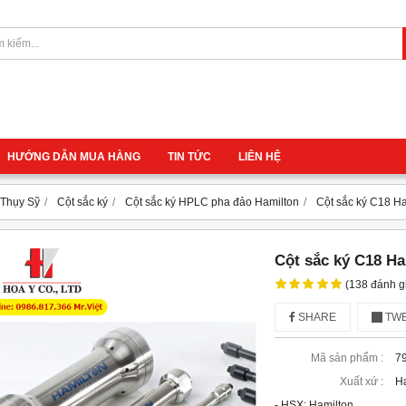
HƯỚNG DẪN MUA HÀNG
TIN TỨC
LIÊN HỆ
- Thụy Sỹ
Cột sắc ký
Cột sắc ký HPLC pha đảo Hamilton
Cột sắc ký C18 H
Cột sắc ký C18 H
(138 đánh g
SHARE
TWE
Mã sản phẩm :
7
Xuất xứ :
Ha
- HSX: Hamilton
