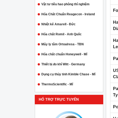
Vật tư tiêu hao phòng thí nghiệm
Fo
Hóa Chất Chuẩn Reagecon - Ireland
Ha
Nhiệt kế Amarell - Đức
Di
Hóa chất Romil - Anh Quốc
Ha
Máy ly tâm Ortoalresa - TBN
Le
Hóa chất chuẩn Honeywell - Mĩ
Pa
Thiết bị đo khí Witt - Germany
U
Dụng cụ thủy tinh Kimble Chase - Mĩ
Cl
ThermoScientific - Mĩ
Pa
Ty
HỔ TRỢ TRỰC TUYẾN
Po