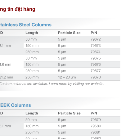
ng tin đặt hàng
HOT
ất nước một lần 7.5L/giờ CWS-8
Máy cất nước một lần 3.5L/giờ CWS-4
DAIHAN DH.WatS8002
DAIHAN DH.WatS8001
line: 0986.817.366 Mr.Việt
Hotline: 0986.817.366 Mr.Việt