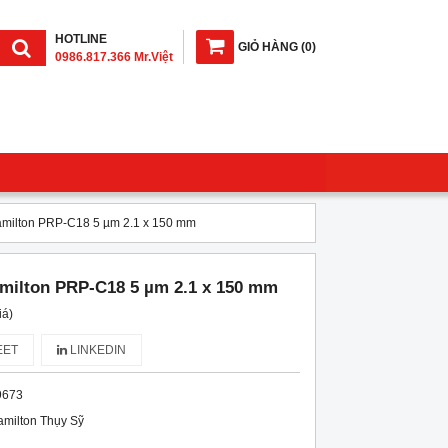
HOTLINE
GIỎ HÀNG
(
0
)
0986.817.366 Mr.Việt
amilton PRP-C18 5 µm 2.1 x 150 mm
amilton PRP-C18 5 µm 2.1 x 150 mm
iá)
ET
LINKEDIN
9673
milton Thụy Sỹ