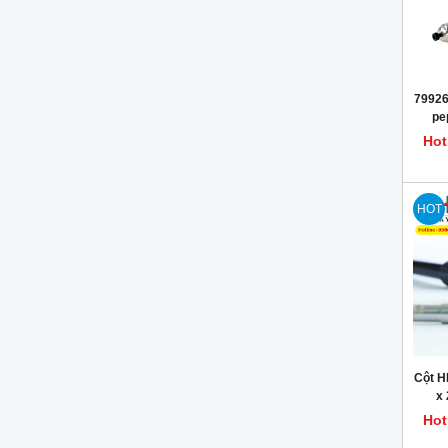
79926
pe
olig
Hot
HOT
Cột H
x
Hot