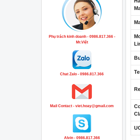
Ha
Ma
Ma
Mo
Phụ trách kinh doanh - 0986.817.366 -
Mr.Việt
Li
Bu
Te
Chat Zalo - 0986.817.366
Re
Mail Contact - viet.hoay@gmail.com
C
Cl
U
Alvin - 0986.817.366