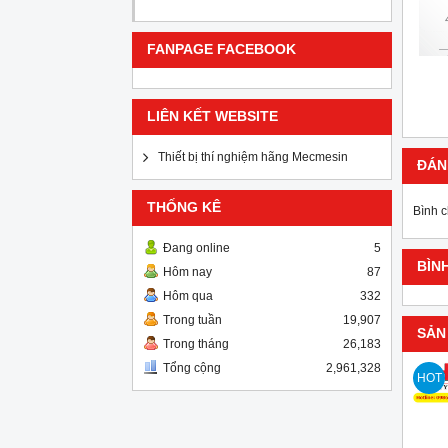
FANPAGE FACEBOOK
LIÊN KẾT WEBSITE
Thiết bị thí nghiệm hãng Mecmesin
ĐÁN
THỐNG KÊ
Bình 
Đang online
5
BÌN
Hôm nay
87
Hôm qua
332
Trong tuần
19,907
SẢN
Trong tháng
26,183
Tổng cộng
2,961,328
HOT