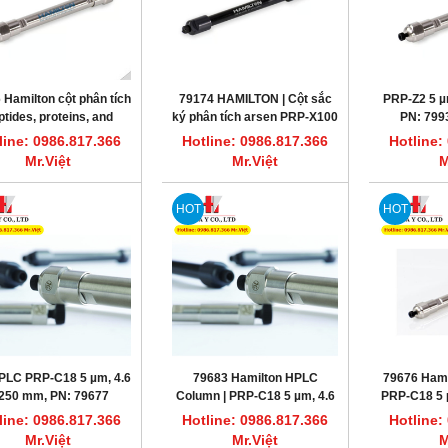
 Hamilton cột phân tích
79174 HAMILTON | Cột sắc
PRP-Z2 5 µ
ptides, proteins, and
ký phân tích arsen PRP-X100
PN: 79
onucleotides PRP-Z2 5
5 µm, 4.6 x 150 mm
line: 0986.817.366
Hotline: 0986.817.366
Hotline:
µm, 2.1 x 150 mm
Mr.Việt
Mr.Việt
M
HOT
HOT
PLC PRP-C18 5 µm, 4.6
79683 Hamilton HPLC
79676 Hamil
 250 mm, PN: 79677
Column | PRP-C18 5 µm, 4.6
PRP-C18 5 
x 150 mm
line: 0986.817.366
Hotline: 0986.817.366
Hotline:
Mr.Việt
Mr.Việt
M