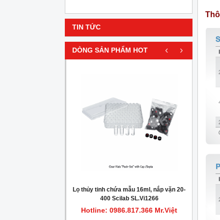
Thô
TIN TỨC
‹
›
DÒNG SẢN PHẨM HOT
HOT
gionella trong nước
Lọ thủy tinh chứa mẫu 16ml, nắp vặn 20-
Máy c
400 Scilab SL.Vi1266
.817.366 Mr.Việt
Hotline: 0986.817.366 Mr.Việt
Hot