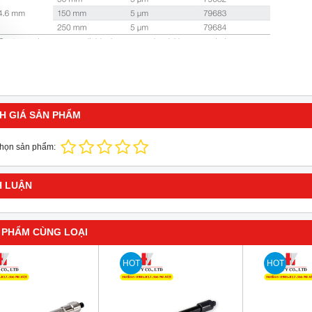
H GIÁ SẢN PHẨM
chọn sản phẩm:
H LUẬN
 PHẨM CÙNG LOẠI
HOT
HOT