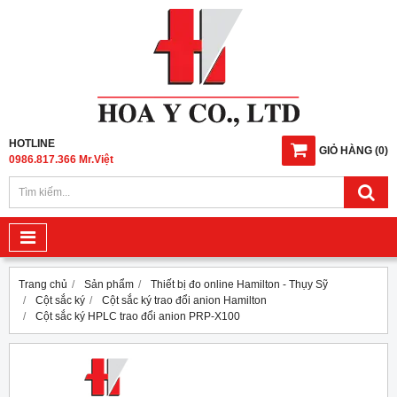
HOTLINE
GIỎ HÀNG
(
0
)
0986.817.366 Mr.Việt
Trang chủ
Sản phẩm
Thiết bị đo online Hamilton - Thụy Sỹ
Cột sắc ký
Cột sắc ký trao đổi anion Hamilton
Cột sắc ký HPLC trao đổi anion PRP-X100