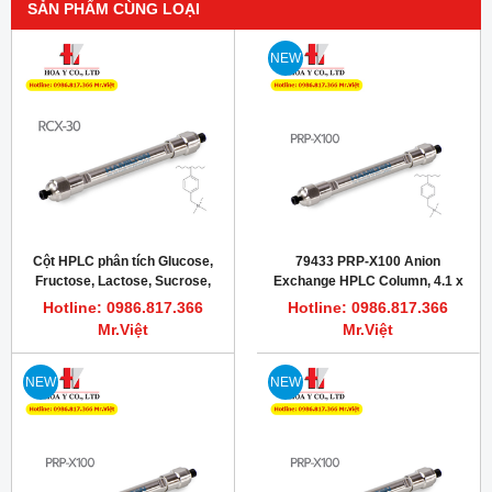
SẢN PHẨM CÙNG LOẠI
NEW
Cột HPLC phân tích Glucose,
79433 PRP-X100 Anion
Fructose, Lactose, Sucrose,
Exchange HPLC Column, 4.1 x
Maltose, Hamilton RCX-30
250 mm, 10 µm
Hotline: 0986.817.366
Hotline: 0986.817.366
USPL47
Mr.Việt
Mr.Việt
NEW
NEW