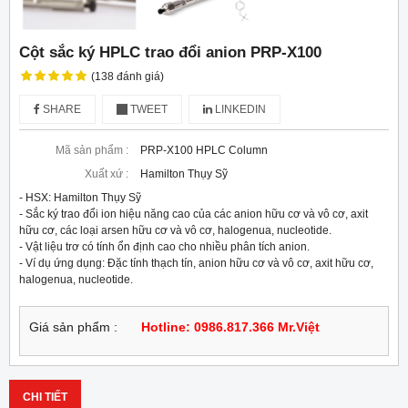
Cột sắc ký HPLC trao đổi anion PRP-X100
(138 đánh giá)
SHARE
TWEET
LINKEDIN
Mã sản phẩm :
PRP-X100 HPLC Column
Xuất xứ :
Hamilton Thụy Sỹ
- HSX: Hamilton Thụy Sỹ

- Sắc ký trao đổi ion hiệu năng cao của các anion hữu cơ và vô cơ, axit 
hữu cơ, các loại arsen hữu cơ và vô cơ, halogenua, nucleotide.

- Vật liệu trơ có tính ổn định cao cho nhiều phân tích anion.

- Ví dụ ứng dụng: Đặc tính thạch tín, anion hữu cơ và vô cơ, axit hữu cơ, 
halogenua, nucleotide.
Giá sản phẩm :
Hotline: 0986.817.366 Mr.Việt
CHI TIẾT