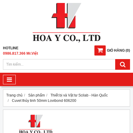
HOTLINE
GIỎ HÀNG
(
0
)
0986.817.366 Mr.Việt
Trang chủ
Sản phẩm
Thiết bị và Vật tư Scilab - Hàn Quốc
Cuvet thủy tinh 50mm Lovibond 606200