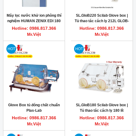
Máy lọc nước khử ion phòng thí
SL.GloB220 Scilab Glove box |
nghiệm HUMAN ZENIX EDI 180
Tủ thao tác cách ly 212L GLOB-
S220
Hotline: 0986.817.366
Hotline: 0986.817.366
Mr.Việt
Mr.Việt
HOT
HOT
Glove Box tủ đóng chất chuẩn
SL.GloB180 Scilab Glove box |
Plas-Lab
Tủ thao tác cách ly 180 lít
GLOB-S180
Hotline: 0986.817.366
Hotline: 0986.817.366
Mr.Việt
Mr.Việt