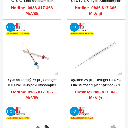
CTC C- Line Autosampler
CTC PAL X- Type Autosampler
Syringe (7.9 mm), PN: 203349
Syringe (6.6 mm), PN: 204452
Hotline: 0986.817.366
Hotline: 0986.817.366
Mr.Việt
Mr.Việt
HOT
HOT
Xy-lanh sắc ký 25 µL, Gastight
Xy-lanh 25 µL, Gastight CTC S-
CTC PAL X-Type Autosampler
Line Autosampler Syringe (7.9
Syringe (7.9 mm), PN: 204475
mm), PN: 67446-01
Hotline: 0986.817.366
Hotline: 0986.817.366
Mr.Việt
Mr.Việt
HOT
HOT