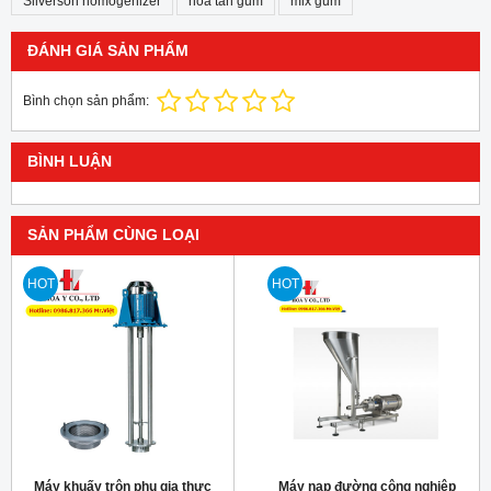
Silverson homogenizer
hòa tan gum
mix gum
ĐÁNH GIÁ SẢN PHẨM
Bình chọn sản phẩm:
BÌNH LUẬN
SẢN PHẨM CÙNG LOẠI
HOT
HOT
Máy khuấy trộn phụ gia thực
Máy nạp đường công nghiệp