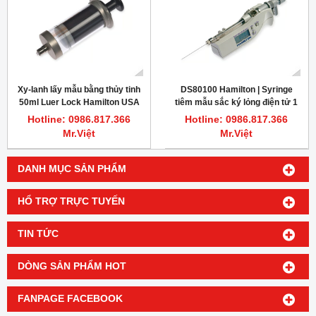
Xy-lanh lấy mẫu bằng thủy tinh
DS80100 Hamilton | Syringe
50ml Luer Lock Hamilton USA
tiêm mẫu sắc ký lỏng điện tử 1
µL Microliter Knurled Hub
Hotline: 0986.817.366
Hotline: 0986.817.366
Mr.Việt
Mr.Việt
DANH MỤC SẢN PHẨM
HỔ TRỢ TRỰC TUYẾN
TIN TỨC
DÒNG SẢN PHẨM HOT
FANPAGE FACEBOOK