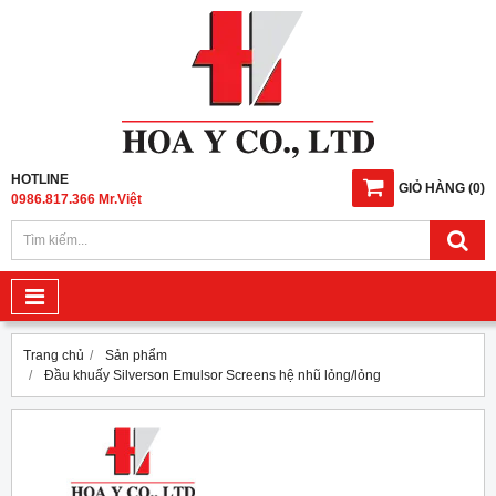
HOTLINE
GIỎ HÀNG
(
0
)
0986.817.366 Mr.Việt
Trang chủ
Sản phẩm
Đầu khuấy Silverson Emulsor Screens hệ nhũ lỏng/lỏng