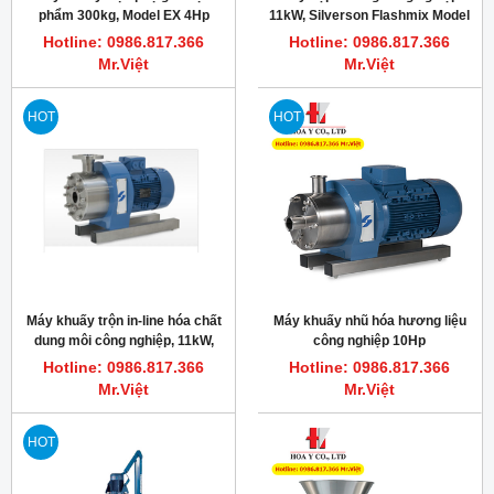
phẩm 300kg, Model EX 4Hp
11kW, Silverson Flashmix Model
3000rpm
FMX50
Hotline: 0986.817.366
Hotline: 0986.817.366
Mr.Việt
Mr.Việt
HOT
HOT
Máy khuấy trộn in-line hóa chất
Máy khuấy nhũ hóa hương liệu
dung môi công nghiệp, 11kW,
công nghiệp 10Hp
3000RPM, Silverson 450HV-CD
3000vòng/phút, Silverson
Hotline: 0986.817.366
Hotline: 0986.817.366
312/450MS
Mr.Việt
Mr.Việt
HOT