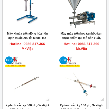
Máy khuấy trộn đồng hóa hỗn
Máy máy trộn hòa tan bột đạm
dịch thuốc 200 lít, Model BX
thực phẩm qui mô sản xuất,
Silverson
11kW, 15Hp, Silverson FMX50
Hotline: 0986.817.366
Hotline: 0986.817.366
Mr.Việt
Mr.Việt
HOT
HOT
Xy-lanh sắc ký 500 µL, Gastight
Xy-lanh sắc ký 100 µL, Gastight