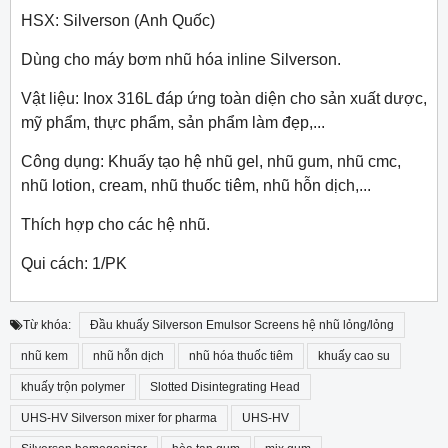
HSX: Silverson (Anh Quốc)
Dùng cho máy bơm nhũ hóa inline Silverson.
Vật liệu: Inox 316L đáp ứng toàn diện cho sản xuất dược,
mỹ phẩm, thực phẩm, sản phẩm làm đẹp,...
Công dụng: Khuấy tạo hệ nhũ gel, nhũ gum, nhũ cmc,
nhũ lotion, cream, nhũ thuốc tiêm, nhũ hỗn dịch,...
Thích hợp cho các hệ nhũ.
Qui cách: 1/PK
Từ khóa:
Đầu khuấy Silverson Emulsor Screens hệ nhũ lỏng/lỏng
nhũ kem
nhũ hỗn dịch
nhũ hóa thuốc tiêm
khuấy cao su
khuấy trộn polymer
Slotted Disintegrating Head
UHS-HV Silverson mixer for pharma
UHS-HV