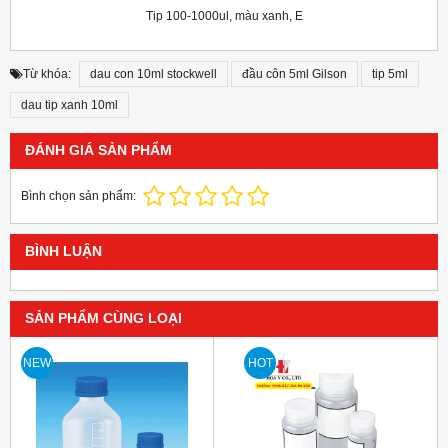
Tip 100-1000ul, màu xanh, E
Từ khóa:
dau con 10ml stockwell
đầu côn 5ml Gilson
tip 5ml
dau tip xanh 10ml
ĐÁNH GIÁ SẢN PHẨM
Bình chọn sản phẩm:
BÌNH LUẬN
SẢN PHẨM CÙNG LOẠI
NEW
HOT