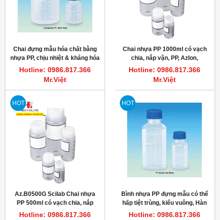
Chai đựng mẫu hóa chất bằng
Chai nhựa PP 1000ml có vạch
nhựa PP, chịu nhiệt & kháng hóa
chia, nắp vặn, PP, Azlon,
chất ăn mòn tốt 100~5,000ml
Az.B1000G
Hotline: 0986.817.366
Hotline: 0986.817.366
Mr.Việt
Mr.Việt
HOT
HOT
Az.B0500G Scilab Chai nhựa
Bình nhựa PP đựng mẫu có thể
PP 500ml có vạch chia, nắp
hấp tiệt trùng, kiểu vuông, Hàn
vặn, PP, Azlon
Quốc
Hotline: 0986.817.366
Hotline: 0986.817.366