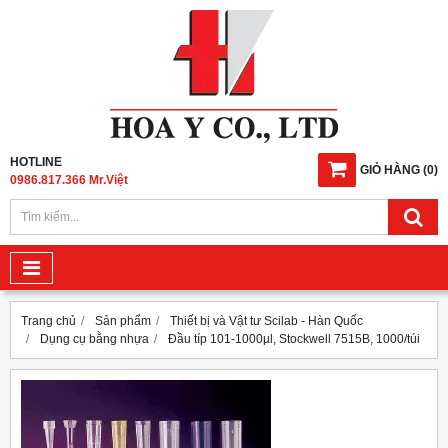
HOTLINE
GIỎ HÀNG
(
0
)
0986.817.366 Mr.Việt
Trang chủ
Sản phẩm
Thiết bị và Vật tư Scilab - Hàn Quốc
Dụng cụ bằng nhựa
Đầu típ 101-1000µl, Stockwell 7515B, 1000/túi