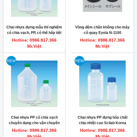
Chai nhựa đựng mẫu thí nghiệm
Vòng đệm chân không cho máy
có chia vạch, PP, có thể hấp tiệt
cô quay Eyela N-1100
trùng
Hotline: 0986.817.366
Hotline: 0986.817.366
Mr.Việt
Mr.Việt
NEW
NEW
Chai nhựa PP có chia vạch
Chai nhựa PP đựng hóa chất
chuyên dụng cho vận chuyển
chịu nhiệt cao Scilab Korea
hóa chất Wids 100~2,000ml
100~1,000ml
Hotline: 0986.817.366
Hotline: 0986.817.366
Mr.Việt
Mr.Việt