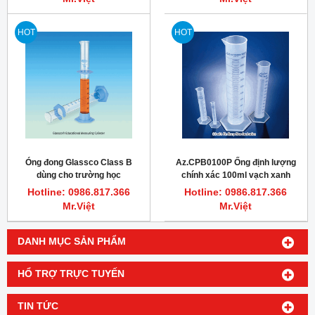
HOT
HOT
Óng đong Glassco Class B
Az.CPB0100P Ống định lượng
dùng cho trường học
chính xác 100ml vạch xanh
Azlon
Hotline: 0986.817.366
Hotline: 0986.817.366
Mr.Việt
Mr.Việt
DANH MỤC SẢN PHẨM
HỔ TRỢ TRỰC TUYẾN
TIN TỨC