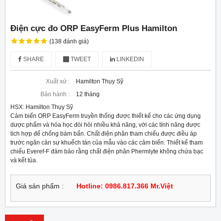
Điện cực đo ORP EasyFerm Plus Hamilton
(138 đánh giá)
SHARE
TWEET
LINKEDIN
Xuất xứ :
Hamilton Thụy Sỹ
Bảo hành :
12 tháng
HSX: Hamilton Thụy Sỹ

Cảm biến ORP EasyFerm truyền thống được thiết kế cho các ứng dụng 
dược phẩm và hóa học đòi hỏi nhiều khả năng, với các tính năng được 
tích hợp để chống bám bẩn. Chất điện phân tham chiếu được điều áp 
trước ngăn cản sự khuếch tán của mẫu vào các cảm biến. Thiết kế tham 
chiếu Everef-F đảm bảo rằng chất điện phân Phermlyte không chứa bạc 
và kết tủa.
Giá sản phẩm :
Hotline: 0986.817.366 Mr.Việt