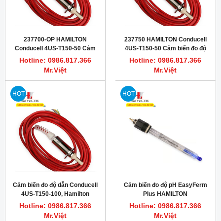
237700-OP HAMILTON
237750 HAMILTON Conducell
Conducell 4US-T150-50 Cảm
4US-T150-50 Cảm biến đo độ
biến đo độ dẫn, L37mm
dẫn, L50mm
Hotline: 0986.817.366
Hotline: 0986.817.366
Mr.Việt
Mr.Việt
HOT
HOT
Cảm biến đo độ dẫn Conducell
Cảm biến đo độ pH EasyFerm
4US-T150-100, Hamilton
Plus HAMILTON
237760, quan trắc online độ dẫn
Hotline: 0986.817.366
Hotline: 0986.817.366
điện nước nhà máy dược
Mr.Việt
Mr.Việt