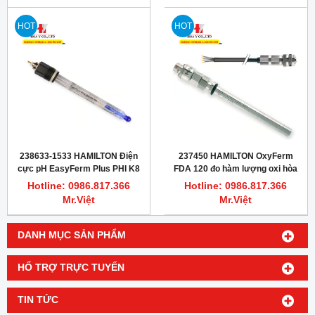
HOT
HOT
238633-1533 HAMILTON Điện
237450 HAMILTON OxyFerm
cực pH EasyFerm Plus PHI K8
FDA 120 đo hàm lượng oxi hòa
200
tan online
Hotline: 0986.817.366
Hotline: 0986.817.366
Mr.Việt
Mr.Việt
DANH MỤC SẢN PHẨM
HỔ TRỢ TRỰC TUYẾN
TIN TỨC