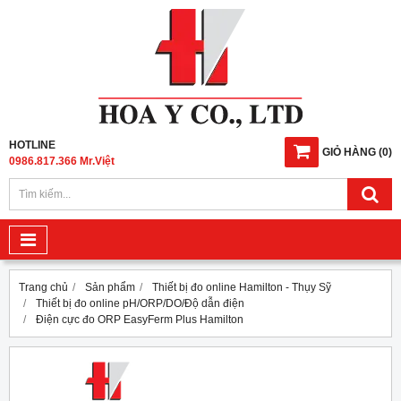
HOTLINE
GIỎ HÀNG
(
0
)
0986.817.366 Mr.Việt
Trang chủ
Sản phẩm
Thiết bị đo online Hamilton - Thụy Sỹ
Thiết bị đo online pH/ORP/DO/Độ dẫn điện
Điện cực đo ORP EasyFerm Plus Hamilton