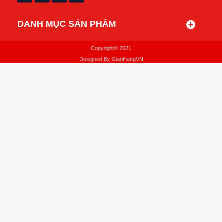
DANH MỤC SẢN PHẨM
Copyright© 2021
Designed By
GianHangVN