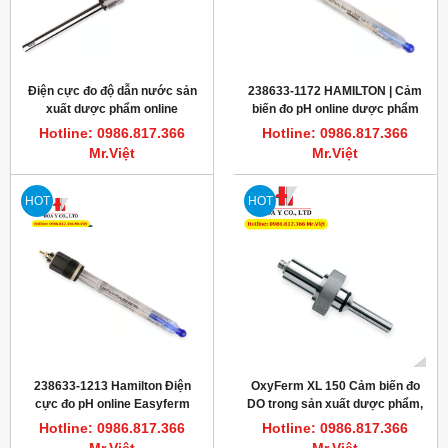
Điện cực đo độ dẫn nước sản
238633-1172 HAMILTON | Cảm
xuất dược phẩm online
biến đo pH online dược phẩm
Conducell UPW Arc PG13,5
425mm Pt1000
Hotline: 0986.817.366
Hotline: 0986.817.366
Mr.Việt
Mr.Việt
HOT
HOT
238633-1213 Hamilton Điện
OxyFerm XL 150 Cảm biến đo
cực đo pH online Easyferm
DO trong sản xuất dược phẩm,
Plus PHI S8 120
sinh học, T82/D4
Hotline: 0986.817.366
Hotline: 0986.817.366