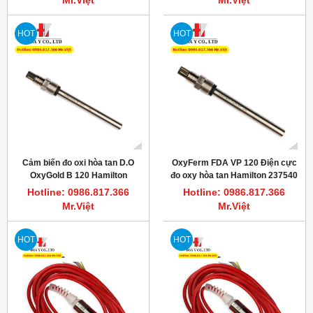
Mr.Việt
Mr.Việt
HOT
HOT
Cảm biến đo oxi hòa tan D.O
OxyFerm FDA VP 120 Điện cực
OxyGold B 120 Hamilton
đo oxy hòa tan Hamilton 237540
237180
Hotline: 0986.817.366
Hotline: 0986.817.366
Mr.Việt
Mr.Việt
HOT
HOT