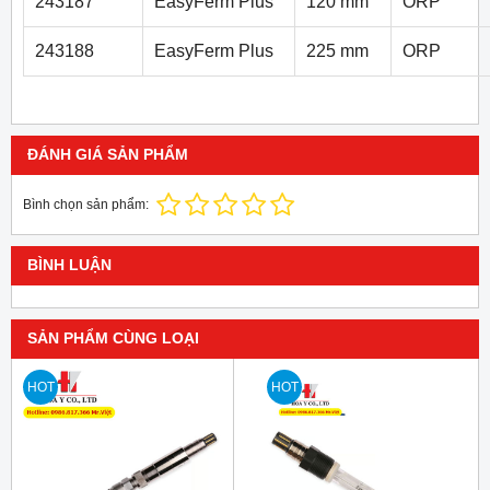
243187
EasyFerm Plus
120 mm
ORP
243188
EasyFerm Plus
225 mm
ORP
ĐÁNH GIÁ SẢN PHẨM
Bình chọn sản phẩm:
BÌNH LUẬN
SẢN PHẨM CÙNG LOẠI
HOT
HOT