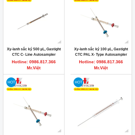
Xy-lanh sắc ký 500 µL, Gastight
Xy-lanh sắc ký 100 µL, Gastight
CTC C- Line Autosampler
CTC PAL X- Type Autosampler
Syringe (7.9 mm), PN: 203349
Syringe (6.6 mm), PN: 204452
Hotline: 0986.817.366
Hotline: 0986.817.366
Mr.Việt
Mr.Việt
HOT
HOT