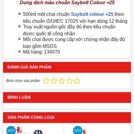
Dung dịch màu chuẩn Saybolt Colour +25
500ml một chai chuẩn
Saybolt colour
+25
theo
tiêu chuẩn ISO/IEC 17025 với hạn dùng 12 tháng
Truy xuất nguồn gốc đầy đủ theo tiêu chuẩn
được quốc tế công nhận
Mỗi chai được cung cấp với chứng nhận đầy đủ
bao gồm MSDS
Mã hàng: 134070
ĐÁNH GIÁ SẢN PHẨM
Bình chọn sản phẩm:
BÌNH LUẬN
SẢN PHẨM CÙNG LOẠI
HOT
HOT