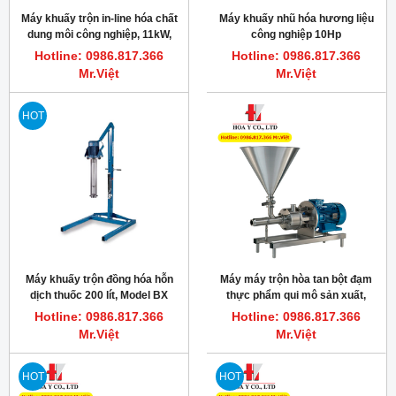
Máy khuấy trộn in-line hóa chất
Máy khuấy nhũ hóa hương liệu
dung môi công nghiệp, 11kW,
công nghiệp 10Hp
3000RPM, Silverson 450HV-CD
3000vòng/phút, Silverson
Hotline: 0986.817.366
Hotline: 0986.817.366
312/450MS
Mr.Việt
Mr.Việt
HOT
Máy khuấy trộn đồng hóa hỗn
Máy máy trộn hòa tan bột đạm
dịch thuốc 200 lít, Model BX
thực phẩm qui mô sản xuất,
Silverson
11kW, 15Hp, Silverson FMX50
Hotline: 0986.817.366
Hotline: 0986.817.366
Mr.Việt
Mr.Việt
HOT
HOT