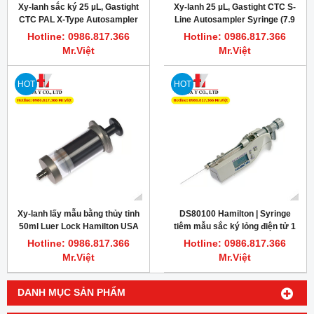
Xy-lanh sắc ký 25 µL, Gastight
Xy-lanh 25 µL, Gastight CTC S-
CTC PAL X-Type Autosampler
Line Autosampler Syringe (7.9
Syringe (7.9 mm), PN: 204475
mm), PN: 67446-01
Hotline: 0986.817.366
Hotline: 0986.817.366
Mr.Việt
Mr.Việt
HOT
HOT
Xy-lanh lấy mẫu bằng thủy tinh
DS80100 Hamilton | Syringe
50ml Luer Lock Hamilton USA
tiêm mẫu sắc ký lỏng điện tử 1
µL Microliter Knurled Hub
Hotline: 0986.817.366
Hotline: 0986.817.366
Mr.Việt
Mr.Việt
DANH MỤC SẢN PHẨM