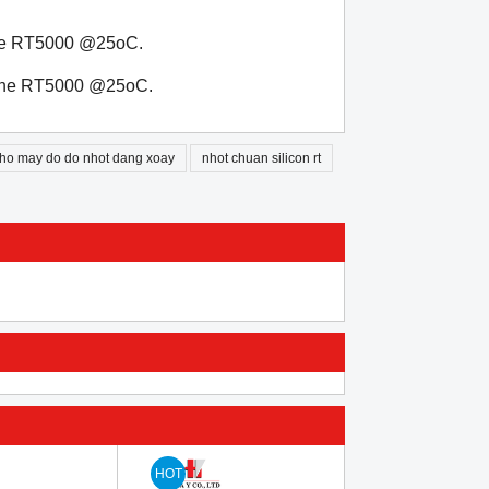
one RT5000 @25
o
C.
cone RT5000 @25
o
C.
cho may do do nhot dang xoay
nhot chuan silicon rt
HOT