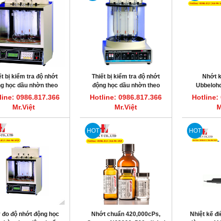
ết bị kiểm tra độ nhớt
Thiết bị kiểm tra độ nhớt
Nhớt 
g học dầu nhờn theo
động học dầu nhờn theo
Ubbeloh
 D445 Cannon CT-2000
ASTM D445 Cannon CT-500
line: 0986.817.366
Hotline: 0986.817.366
Hotline:
Mr.Việt
Mr.Việt
M
HOT
HOT
 đo độ nhớt động học
Nhớt chuẩn 420,000cPs,
Nhiệt kế đi