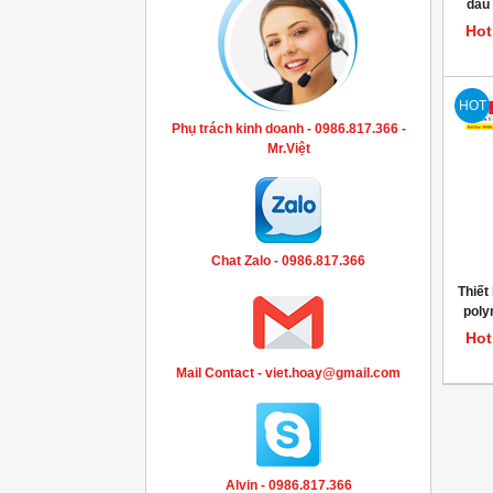
dầu 
AST
Hot
HOT
Phụ trách kinh doanh - 0986.817.366 -
Mr.Việt
Chat Zalo - 0986.817.366
Thiết
poly
H
Hot
Mail Contact - viet.hoay@gmail.com
Alvin - 0986.817.366