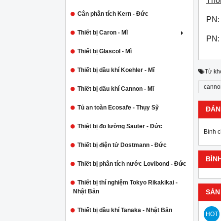
Thô
Cân phân tích Kern - Đức
PN:
Thiết bị Caron - Mĩ
PN:
Thiết bị Glascol - Mĩ
Thiết bị dầu khí Koehler - Mĩ
Từ kh
cannon
Thiết bị dầu khí Cannon - Mĩ
Tủ an toàn Ecosafe - Thụy Sỹ
ĐÁN
Thiệt bị đo lường Sauter - Đức
Bình 
Thiết bị điện tử Dostmann - Đức
BÌN
Thiết bị phân tích nước Lovibond - Đức
Thiết bị thí nghiệm Tokyo Rikakikai -
Nhật Bản
SẢN
Thiết bị dầu khí Tanaka - Nhật Bản
HOT