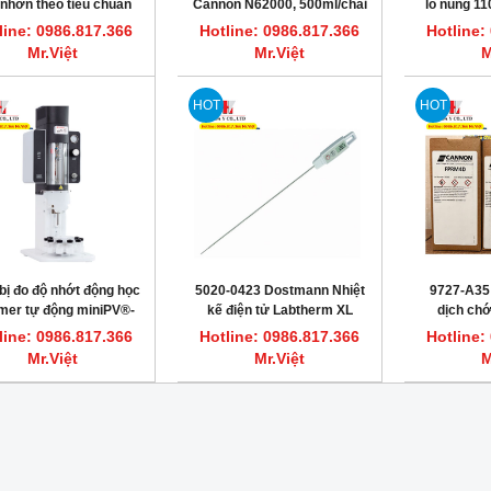
nhờn theo tiêu chuẩn
Cannon N62000, 500ml/chai
lò nung 1
M D445, Cannon CT-
line: 0986.817.366
Hotline: 0986.817.366
Hotline:
2000
Mr.Việt
Mr.Việt
M
HOT
HOT
 bị đo độ nhớt động học
5020-0423 Dostmann Nhiệt
9727-A35
mer tự động miniPV®-
kế điện tử Labtherm XL
dịch ch
X Cannon 9725-C17
Insertion thermometer
FPRM4D
line: 0986.817.366
Hotline: 0986.817.366
Hotline:
Mr.Việt
Mr.Việt
M