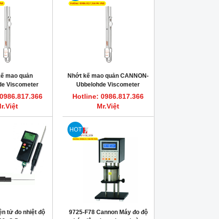
kế mao quản
Nhớt kế mao quản CANNON-
de Viscometer
Ubbelohde Viscometer
 0986.817.366
Hotline: 0986.817.366
r.Việt
Mr.Việt
HOT
ện tử đo nhiệt độ
9725-F78 Cannon Máy đo độ