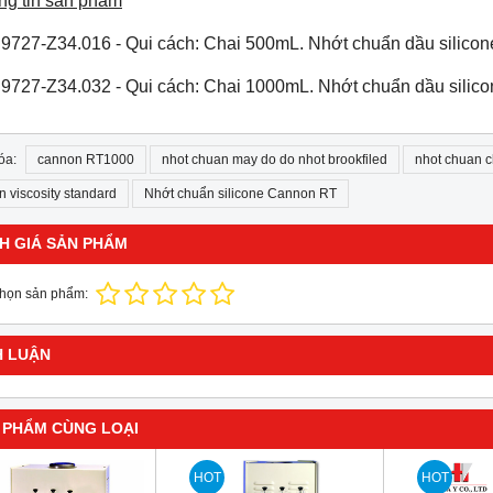
ng tin sản phẩm
 9727-Z34.016 - Qui cách: Chai 500mL. Nhớt chuẩn dầu silic
 9727-Z34.032 - Qui cách: Chai 1000mL. Nhớt chuẩn dầu sili
óa:
cannon RT1000
nhot chuan may do do nhot brookfiled
nhot chuan 
 viscosity standard
Nhớt chuẩn silicone Cannon RT
H GIÁ SẢN PHẨM
chọn sản phẩm:
H LUẬN
 PHẨM CÙNG LOẠI
HOT
HOT