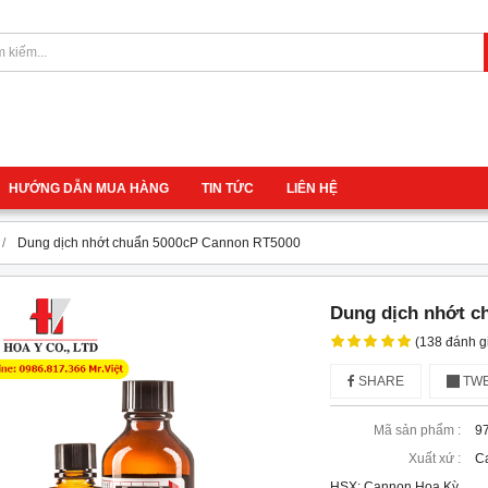
HƯỚNG DẪN MUA HÀNG
TIN TỨC
LIÊN HỆ
Dung dịch nhớt chuẩn 5000cP Cannon RT5000
Dung dịch nhớt c
(138 đánh g
SHARE
TWE
Mã sản phẩm :
9
Xuất xứ :
C
HSX: Cannon Hoa Kỳ