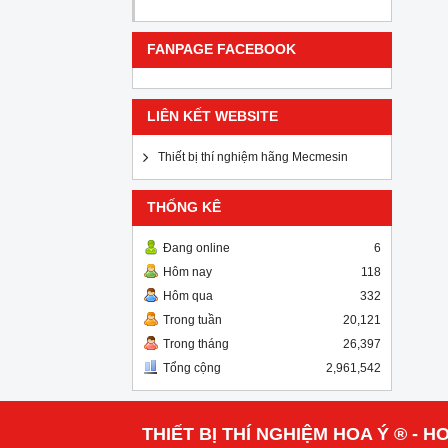
FANPAGE FACEBOOK
LIÊN KẾT WEBSITE
Thiết bị thí nghiệm hãng Mecmesin
THỐNG KÊ
Đang online
6
Hôm nay
118
Hôm qua
332
Trong tuần
20,121
Trong tháng
26,397
Tổng cộng
2,961,542
THIẾT BỊ THÍ NGHIỆM HOA Ý ® - HO