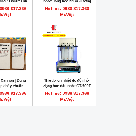
100oC Dostmann
nhớt động học nhựa đường
P4010
DPV® ASPHALT
 0986.817.366
Hotline: 0986.817.366
r.Việt
Mr.Việt
 Cannon | Dung
Thiết bị ổn nhiệt đo độ nhớt
ớp cháy chuẩn
động học dầu nhớt CT-500F
, 200ml/chai
Cannon
 0986.817.366
Hotline: 0986.817.366
r.Việt
Mr.Việt