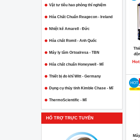
Vật tư tiêu hao phòng thí nghiệm
Hóa Chất Chuẩn Reagecon - Ireland
Nhiệt kế Amarell - Đức
Hóa chất Romil - Anh Quốc
Thi
Máy ly tâm Ortoalresa - TBN
độn
ASTM
Hot
Hóa chất chuẩn Honeywell - Mĩ
Thiết bị đo khí Witt - Germany
HOT
Dụng cụ thủy tinh Kimble Chase - Mĩ
ThermoScientific - Mĩ
HỔ TRỢ TRỰC TUYẾN
Máy