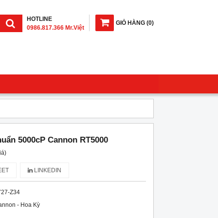
HOTLINE
GIỎ HÀNG
(
0
)
0986.817.366 Mr.Việt
huẩn 5000cP Cannon RT5000
iá)
ET
LINKEDIN
727-Z34
annon - Hoa Kỳ