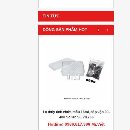
TIN TỨC
‹
›
DÒNG SẢN PHẨM HOT
HOT
gionella trong nước
Lọ thủy tinh chứa mẫu 16ml, nắp vặn 20-
Máy c
400 Scilab SL.Vi1266
.817.366 Mr.Việt
Hotline: 0986.817.366 Mr.Việt
Hot