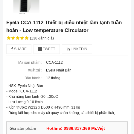
Eyela CCA-1112 Thiết bị điều nhiệt làm lạnh tuần
hoàn - Low temperature Circulator
(138 đánh giá)
SHARE
TWEET
LINKEDIN
Mã sản phẩm :
CCA-1112
Xuất xứ :
Eyela Nhật Bản
Bảo hành :
12 tháng
- HSX: Eyela Nhật Bản

- Model: CCA-1112

- Khả năng làm lạnh -20 ...30oC

- Lưu lượng 9-10 l/min

- Kích thước: W232 x D500 x H490 mm, 31 kg

- Dùng kết hợp cho máy cô quay chân không, các thiết bị phân tích,...
Giá sản phẩm :
Hotline: 0986.817.366 Mr.Việt