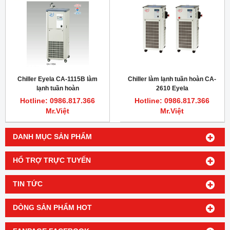
Chiller Eyela CA-1115B làm
Chiller làm lạnh tuần hoàn CA-
lạnh tuần hoàn
2610 Eyela
Hotline: 0986.817.366
Hotline: 0986.817.366
Mr.Việt
Mr.Việt
DANH MỤC SẢN PHẨM
HỔ TRỢ TRỰC TUYẾN
TIN TỨC
DÒNG SẢN PHẨM HOT