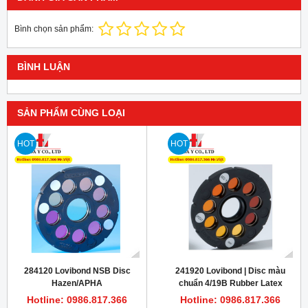
Bình chọn sản phẩm:
BÌNH LUẬN
SẢN PHẨM CÙNG LOẠI
HOT
HOT
284120 Lovibond NSB Disc
241920 Lovibond | Disc màu
Hazen/APHA
chuẩn 4/19B Rubber Latex
Hotline: 0986.817.366
Hotline: 0986.817.366