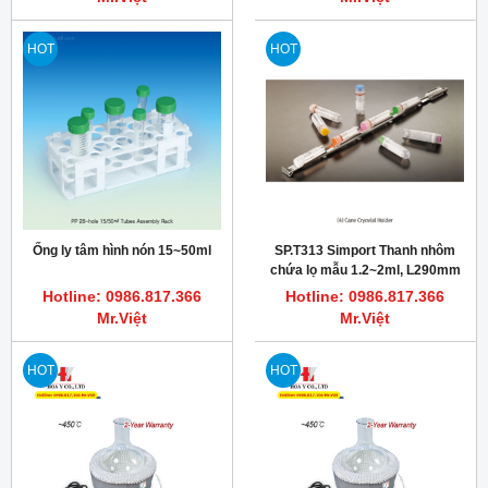
HOT
HOT
Ống ly tâm hình nón 15~50ml
SP.T313 Simport Thanh nhôm
chứa lọ mẫu 1.2~2ml, L290mm
Hotline: 0986.817.366
Hotline: 0986.817.366
Mr.Việt
Mr.Việt
HOT
HOT