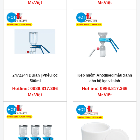
Mr.Việt
Mr.Việt
HOT
HOT
2472244 Duran | Phễu lọc
Kẹp nhôm Anodised màu xanh
500ml
cho bộ lọc vi sinh
Hotline: 0986.817.366
Hotline: 0986.817.366
Mr.Việt
Mr.Việt
HOT
HOT