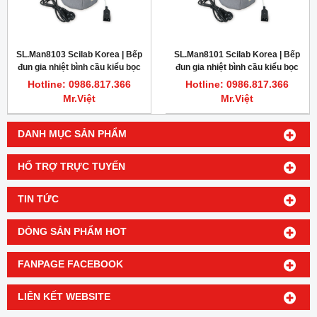
SL.Man8103 Scilab Korea | Bếp
SL.Man8101 Scilab Korea | Bếp
đun gia nhiệt bình cầu kiểu bọc
đun gia nhiệt bình cầu kiểu bọc
vải 250ml
vải 50ml
Hotline: 0986.817.366
Hotline: 0986.817.366
Mr.Việt
Mr.Việt
DANH MỤC SẢN PHẨM
HỔ TRỢ TRỰC TUYẾN
TIN TỨC
DÒNG SẢN PHẨM HOT
FANPAGE FACEBOOK
LIÊN KẾT WEBSITE