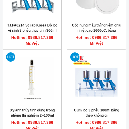
TJ.FA0214 Scilab Korea Bộ lọc
Cốc nung mẫu thí nghiệm chịu
vi sinh 3 phễu thủy tinh 300ml
nhiệt cao 1600oC, bằng
Alumina
Hotline: 0986.817.366
Hotline: 0986.817.366
Mr.Việt
Mr.Việt
HOT
HOT
Xylanh thủy tinh dùng trong
Cụm lọc 3 phễu 300ml bằng
phòng thí nghiệm 2~100ml
thép không gỉ
TRUTH
Hotline: 0986.817.366
Hotline: 0986.817.366
Mr.Việt
Mr.Việt