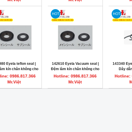
HOT
HOT
HOT
80 Eyela teflon seal |
142610 Eyela Vacuum seal |
143340 Eyel
àm kín chân không cho
Đệm làm kín chân không cho
Dây dẫn
áy cô quay N-1200
máy cô quay N-1100 & N-
ID
line: 0986.817.366
Hotline: 0986.817.366
Hotline:
1200
Mr.Việt
Mr.Việt
M
ất nước một lần 7.5L/giờ CWS-8
Máy cất nước một lần 3.5L/giờ CWS-4
DAIHAN DH.WatS8002
DAIHAN DH.WatS8001
line: 0986.817.366 Mr.Việt
Hotline: 0986.817.366 Mr.Việt