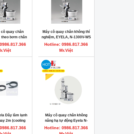
 cô quay chân
Máy cô quay chân không thí
 theo bơm chân
nghiệm, EYELA, N-1300V-WS
ller, N-1300V-WB
 0986.817.366
Hotline: 0986.817.366
KYO RIKAKIKAI
r.Việt
Mr.Việt
HOT
la Dây làm lạnh
Máy cô quay chân không
ay 2m (cooling
nâng hạ tự động Eyela N-
) ID9.0mm
1210BV-W
 0986.817.366
Hotline: 0986.817.366
r.Việt
Mr.Việt