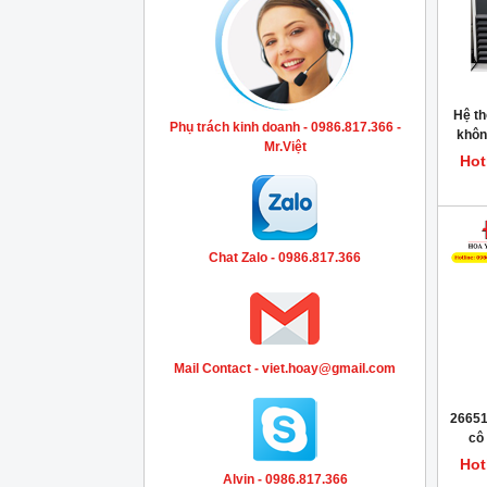
Hệ t
Phụ trách kinh doanh - 0986.817.366 -
khôn
Mr.Việt
Hot
Chat Zalo - 0986.817.366
Mail Contact - viet.hoay@gmail.com
26651
cô
Hot
Alvin - 0986.817.366