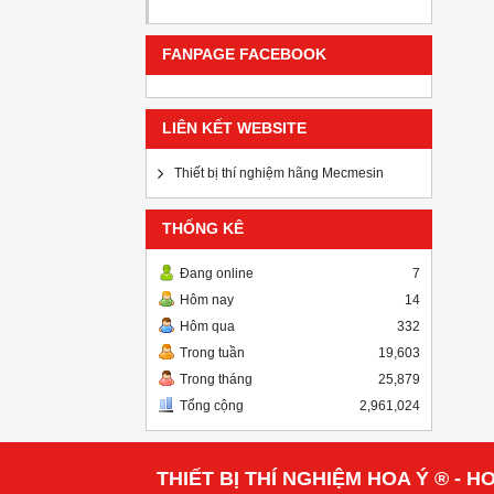
FANPAGE FACEBOOK
LIÊN KẾT WEBSITE
Thiết bị thí nghiệm hãng Mecmesin
THỐNG KÊ
Đang online
7
Hôm nay
14
Hôm qua
332
Trong tuần
19,603
Trong tháng
25,879
Tổng cộng
2,961,024
THIẾT BỊ THÍ NGHIỆM HOA Ý ® - HO