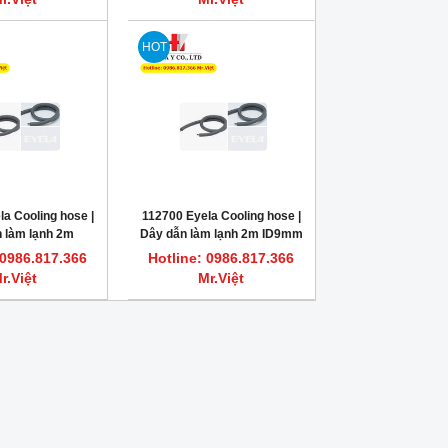
HOT
HOT
HOT
a Cooling hose |
112700 Eyela Cooling hose |
 làm lạnh 2m
Dây dẫn làm lạnh 2m ID9mm
15.0mm
 0986.817.366
Hotline: 0986.817.366
r.Việt
Mr.Việt
Dung dịch vệ sinh bơm tiêm sắc ký
FLASH POINT REFERENCE M
HPLC, GC HAMILTON
Dung dịch chớp cháy chu
Hotline: 0986.817.366 Mr.Việt
Hotline: 0986.817.366