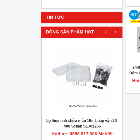
HOT
TIN TỨC
‹
›
DÒNG SẢN PHẨM HOT
HOT
2449
Đệm l
m
Hot
gionella trong nước
Lọ thủy tinh chứa mẫu 16ml, nắp vặn 20-
Máy c
400 Scilab SL.Vi1266
.817.366 Mr.Việt
Hotline: 0986.817.366 Mr.Việt
Hot