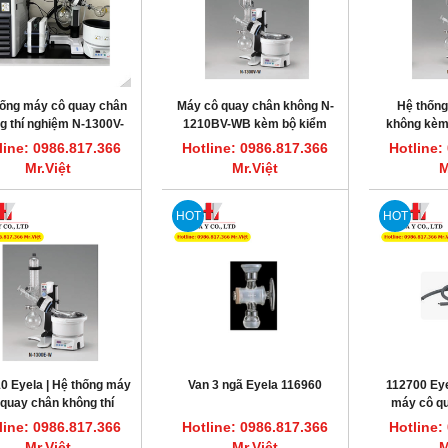
hống máy cô quay chân
Máy cô quay chân không N-
Hệ thống
g thí nghiệm N-1300V-
1210BV-WB kèm bộ kiểm
không kèm
WB EYELA
soát chân không NVC-3000
không & chi
line: 0986.817.366
Hotline: 0986.817.366
Hotline:
EYELA TO
Mr.Việt
Mr.Việt
M
HOT
HOT
0 Eyela | Hệ thống máy
Van 3 ngã Eyela 116960
112700 Eye
 quay chân không thí
máy cô qu
nghiệm N-1300E-W
hose
line: 0986.817.366
Hotline: 0986.817.366
Hotline:
Mr.Việt
Mr.Việt
M