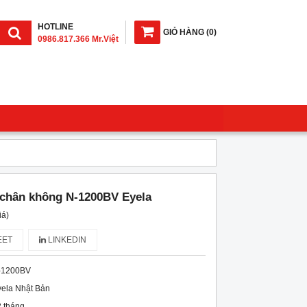
HOTLINE
GIỎ HÀNG
(
0
)
0986.817.366 Mr.Việt
 chân không N-1200BV Eyela
iá)
ET
LINKEDIN
-1200BV
ela Nhật Bản
 tháng