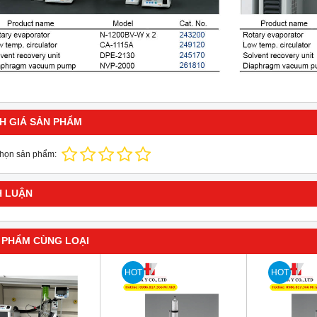
H GIÁ SẢN PHẨM
chọn sản phẩm:
H LUẬN
 PHẨM CÙNG LOẠI
HOT
HOT