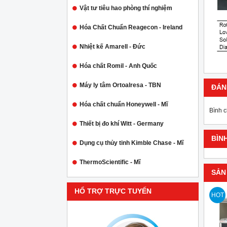
Vật tư tiêu hao phòng thí nghiệm
Hóa Chất Chuẩn Reagecon - Ireland
Nhiệt kế Amarell - Đức
Hóa chất Romil - Anh Quốc
Máy ly tâm Ortoalresa - TBN
ĐÁN
Hóa chất chuẩn Honeywell - Mĩ
Bình 
Thiết bị đo khí Witt - Germany
BÌN
Dụng cụ thủy tinh Kimble Chase - Mĩ
ThermoScientific - Mĩ
SẢN
HỔ TRỢ TRỰC TUYẾN
HOT