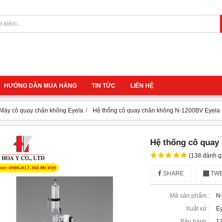
HƯỚNG DẪN MUA HÀNG
TIN TỨC
LIÊN HỆ
Máy cô quay chân không Eyela
Hệ thống cô quay chân không N-1200BV Eyela
Hệ thống cô quay
(138 đánh g
SHARE
TWE
Mã sản phẩm :
N
Xuất xứ :
Ey
Bảo hành :
12