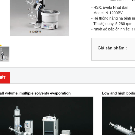
- HSX: Eyela Nhật Bản

- Model: N-1200BV

- Hệ thống nâng hạ bình m
- Tốc độ quay: 5-280 rpm

- Nhiệt độ bếp ổn nhiệt: 
Giá sản phẩm :
IẾT