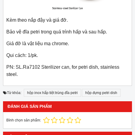
Kèm theo nắp đậy và giá đỡ.
Bảo vệ đĩa petri trong quá trình hấp và sau hấp.
Giá đỡ là vật liệu mạ chrome.
Qui cách: 1/pk.
PN: SL.Ra7102 Sterilizer can, for petri dish, stainless
steel.
Từ khóa:
hộp inox hấp tiệt trùng đĩa petri
hộp đựng petri dish
ĐÁNH GIÁ SẢN PHẨM
Bình chọn sản phẩm: