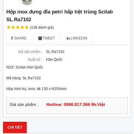
Hộp inox đựng đĩa petri hấp tiệt trùng Scilab
SL.Ra7102
(138 đánh giá)
SHARE
TWEET
LINKEDIN
Mã sản phẩm :
SL.Ra7102
Xuất xứ :
Hàn Quốc
NSX: Scilab Hàn Quốc
Mã hàng: SL.Ra7102
Hộp hình trụ, inox, đk 130 x H250mm.
Giá sản phẩm :
Hotline: 0986.817.366 Mr.Việt
CHI TIẾT