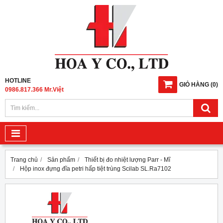
HOTLINE
GIỎ HÀNG
(
0
)
0986.817.366 Mr.Việt
Trang chủ
Sản phẩm
Thiết bị đo nhiệt lượng Parr - Mĩ
Hộp inox đựng đĩa petri hấp tiệt trùng Scilab SL.Ra7102