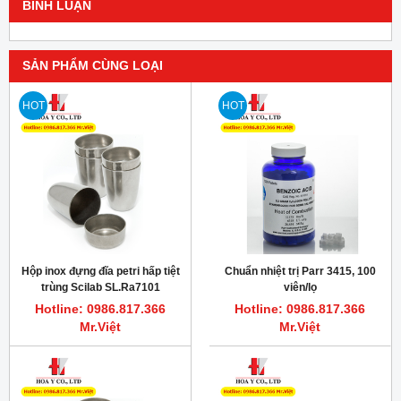
BÌNH LUẬN
SẢN PHẨM CÙNG LOẠI
HOT
HOT
Hộp inox đựng đĩa petri hấp tiệt
Chuẩn nhiệt trị Parr 3415, 100
trùng Scilab SL.Ra7101
viên/lọ
Hotline: 0986.817.366
Hotline: 0986.817.366
Mr.Việt
Mr.Việt