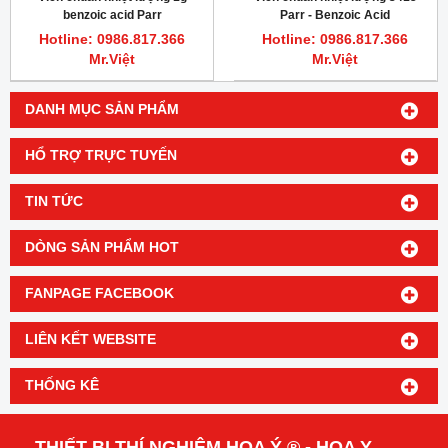
benzoic acid Parr
Parr - Benzoic Acid
Hotline: 0986.817.366
Hotline: 0986.817.366
Mr.Việt
Mr.Việt
DANH MỤC SẢN PHẨM
HỔ TRỢ TRỰC TUYẾN
TIN TỨC
DÒNG SẢN PHẨM HOT
FANPAGE FACEBOOK
LIÊN KẾT WEBSITE
THỐNG KÊ
THIẾT BỊ THÍ NGHIỆM HOA Ý ® - HOA Y