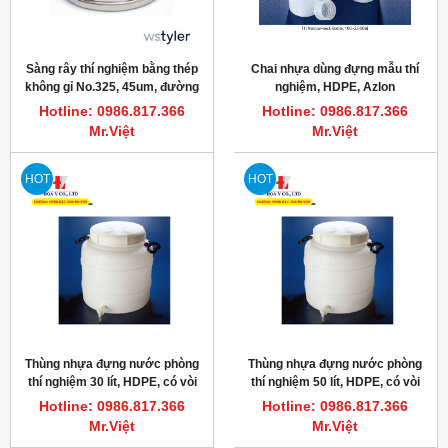
Sàng rây thí nghiệm bằng thép
Chai nhựa dùng đựng mẫu thí
không gỉ No.325, 45um, đường
nghiệm, HDPE, Azlon
kính 200mm, Tyler WS
Hotline: 0986.817.366
Hotline: 0986.817.366
Mr.Việt
Mr.Việt
HOT
HOT
Thùng nhựa đựng nước phòng
Thùng nhựa đựng nước phòng
thí nghiệm 30 lít, HDPE, có vòi
thí nghiệm 50 lít, HDPE, có vòi
xả, Scilabware Azlon
xả, Scilabware Azlon
Hotline: 0986.817.366
Hotline: 0986.817.366
Mr.Việt
Mr.Việt