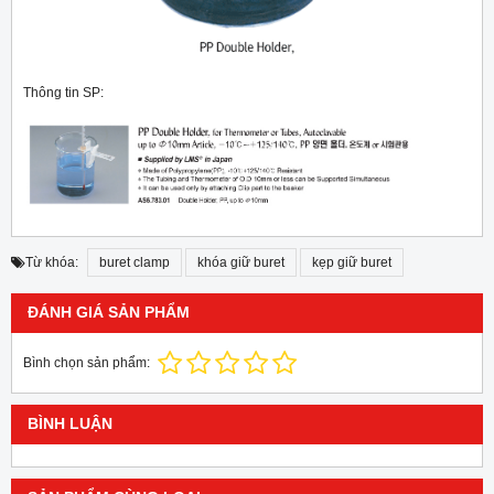
Thông tin SP:
Từ khóa:
buret clamp
khóa giữ buret
kẹp giữ buret
ĐÁNH GIÁ SẢN PHẨM
Bình chọn sản phẩm:
BÌNH LUẬN