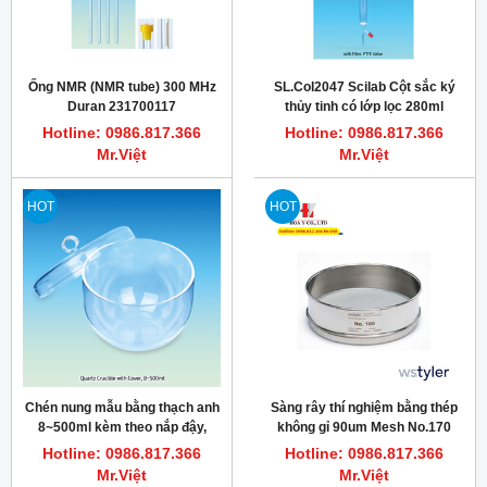
Ống NMR (NMR tube) 300 MHz
SL.Col2047 Scilab Cột sắc ký
Duran 231700117
thủy tinh có lớp lọc 280ml
Duran
Hotline: 0986.817.366
Hotline: 0986.817.366
Mr.Việt
Mr.Việt
HOT
HOT
Chén nung mẫu bằng thạch anh
Sàng rây thí nghiệm bằng thép
8~500ml kèm theo nắp đậy,
không gỉ 90um Mesh No.170
Scilab
Tyler 7325
Hotline: 0986.817.366
Hotline: 0986.817.366
Mr.Việt
Mr.Việt