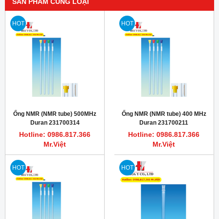
SẢN PHẨM CÙNG LOẠI
HOT
HOT
Ống NMR (NMR tube) 500MHz
Ống NMR (NMR tube) 400 MHz
Duran 231700314
Duran 231700211
Hotline: 0986.817.366
Hotline: 0986.817.366
Mr.Việt
Mr.Việt
HOT
HOT